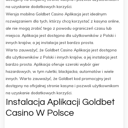
na uzyskanie dodatkowych korzyści.
Wersja mobilna Goldbet Casino Aplikacja jest idealnym
rozwiązaniem dla tych, którzy chcą korzystać z kasyna online,
ale nie mogą zrobić tego z powodu ograniczeń czasu lub
miejsca. Aplikacja jest dostępna dla użytkowników z Polski i
innych krajów, a jej instalacja jest bardzo prosta.
Warto zauważyć, że Goldbet Casino Aplikacja jest dostępna
dla użytkowników z Polski i innych krajów, a jej instalacja jest
bardzo prosta. Aplikacja oferuje szeroki wybór gier
hazardowych, w tym ruletki, blackjacka, automatów i wiele
innych. Warto zauważyć, że Goldbet kod promocyjny jest
dostępny na oficjalnej stronie kasyna i pozwoli użytkownikom
na uzyskanie dodatkowych korzyści.
Instalacja Aplikacji Goldbet
Casino W Polsce