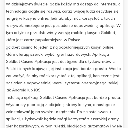
W dzisiejszym świecie, gdzie każdy ma dostęp do internetu, a
technologia ciągle się rozwija, coraz więcej ludzi decyduje się
na grę w kasyno online. Jednak, aby móc korzystać z takich
rozrywek, niezbędne jest posiadanie odpowiedniej aplikacji. W
tym artykule przedstawimy wersję mobilną kasyna Goldbet,
która jest coraz popularniejsza w Polsce.
goldbet casino
to jeden z najpopularniejszych kasyn online,
które oferują szeroki wybór gier hazardowych. Aplikacja
Goldbet Casino Aplikacja jest dostępna dla użytkowników z
Polski i innych krajów, a jej instalacja jest bardzo prosta. Warto
zauważyć, że aby móc korzystać z tej aplikacji, konieczne jest
posiadanie odpowiedniej wersji systemu operacyjnego, takiej
jak Android lub iOS.
Instalacja aplikacji Goldbet Casino Aplikacja jest bardzo prosta.
Wystarczy pobrać ją z oficjalnej strony kasyna, a następnie
zainstalować ją na swoim urządzeniu. Po zainstalowaniu
aplikacji, użytkownik będzie mógł korzystać z szerokiej gamy
gier hazardowych, w tym ruletki, blackjacka, automatów i wiele