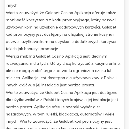
innych.
Warto zauważyć, że Goldbet Casino Aplikacja oferuje także
możliwość korzystania z kodu promocyjnego, który pozwoli
użytkownikom na uzyskanie dodatkowych korzyści. Goldbet
kod promocyjny jest dostępny na oficjalnej stronie kasyna i
pozwoli użytkownikom na uzyskanie dodatkowych korzyści,
takich jak bonusy i promocje.
Wersja mobilna Goldbet Casino Aplikacja jest idealnym
rozwiązaniem dla tych, którzy chcą korzystać z kasyna online,
ale nie mogą zrobić tego z powodu ograniczeń czasu lub
miejsca. Aplikacja jest dostępna dla użytkowników z Polski i
innych krajów, a jej instalacja jest bardzo prosta.
Warto zauważyć, że Goldbet Casino Aplikacja jest dostępna
dla użytkowników z Polski i innych krajów, a jej instalacja jest
bardzo prosta. Aplikacja oferuje szeroki wybór gier
hazardowych, w tym ruletki, blackjacka, automatów i wiele
innych. Warto zauważyć, że Goldbet kod promocyjny jest
dostępny na oficjalnej stronie kasyna i pozwoli użytkownikom