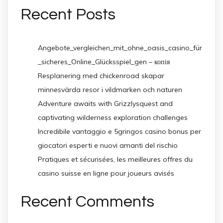
Recent Posts
Angebote_vergleichen_mit_ohne_oasis_casino_für
_sicheres_Online_Glücksspiel_gen – копія
Resplanering med chickenroad skapar
minnesvärda resor i vildmarken och naturen
Adventure awaits with Grizzlysquest and
captivating wilderness exploration challenges
Incredibile vantaggio e 5gringos casino bonus per
giocatori esperti e nuovi amanti del rischio
Pratiques et sécurisées, les meilleures offres du
casino suisse en ligne pour joueurs avisés
Recent Comments