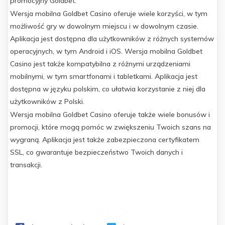
promocyjny Goldbet.
Wersja mobilna Goldbet Casino oferuje wiele korzyści, w tym
możliwość gry w dowolnym miejscu i w dowolnym czasie.
Aplikacja jest dostępna dla użytkowników z różnych systemów
operacyjnych, w tym Android i iOS. Wersja mobilna Goldbet
Casino jest także kompatybilna z różnymi urządzeniami
mobilnymi, w tym smartfonami i tabletkami. Aplikacja jest
dostępna w języku polskim, co ułatwia korzystanie z niej dla
użytkowników z Polski.
Wersja mobilna Goldbet Casino oferuje także wiele bonusów i
promocji, które mogą pomóc w zwiększeniu Twoich szans na
wygraną. Aplikacja jest także zabezpieczona certyfikatem
SSL, co gwarantuje bezpieczeństwo Twoich danych i
transakcji.