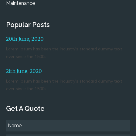
Maintenance
Popular Posts
20th June, 2020
Lorem Ipsum has been the industry's standard dummy text
ever since the 1500s.
21th June, 2020
Lorem Ipsum has been the industry's standard dummy text
ever since the 1500s.
Get A Quote