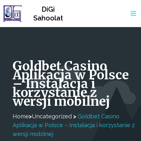
DiGi
Sahoolat
Goldbet Casino
Aplikacja w Polsce
– Instalacja i
korzystanie z
wersji mobilnej
Home
>
Uncategorized
>
Goldbet Casino
Aplikacja w Polsce – Instalacja i korzystanie z
wersji mobilnej