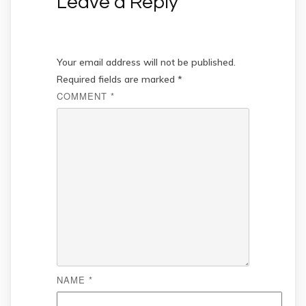
Leave a Reply
Your email address will not be published.
Required fields are marked
*
COMMENT
*
NAME
*