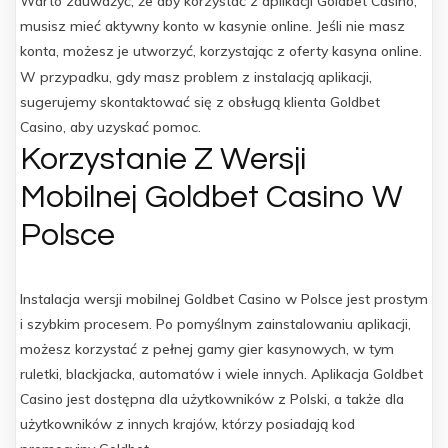
Warto zauważyć, że aby korzystać z aplikacji Goldbet Casino,
musisz mieć aktywny konto w kasynie online. Jeśli nie masz
konta, możesz je utworzyć, korzystając z oferty kasyna online.
W przypadku, gdy masz problem z instalacją aplikacji,
sugerujemy skontaktować się z obsługą klienta Goldbet
Casino, aby uzyskać pomoc.
Korzystanie Z Wersji
Mobilnej Goldbet Casino W
Polsce
Instalacja wersji mobilnej Goldbet Casino w Polsce jest prostym
i szybkim procesem. Po pomyślnym zainstalowaniu aplikacji,
możesz korzystać z pełnej gamy gier kasynowych, w tym
ruletki, blackjacka, automatów i wiele innych. Aplikacja Goldbet
Casino jest dostępna dla użytkowników z Polski, a także dla
użytkowników z innych krajów, którzy posiadają kod