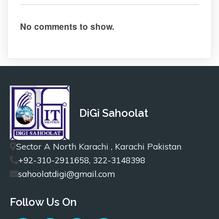
No comments to show.
DiGi Sahoolat
Sector A North Karachi , Karachi Pakistan
+92-310-2911658, 322-3148398
sahoolatdigi@gmail.com
Follow Us On