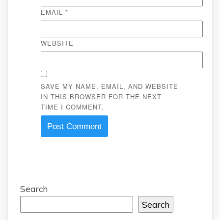
EMAIL
*
WEBSITE
SAVE MY NAME, EMAIL, AND WEBSITE
IN THIS BROWSER FOR THE NEXT
TIME I COMMENT.
Search
Search