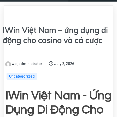
IWin Việt Nam – ứng dụng di
động cho casino và cá cược
wp_administrator
July 2, 2026
Uncategorized
IWin Việt Nam - Ứng
Dụng Di Động Cho