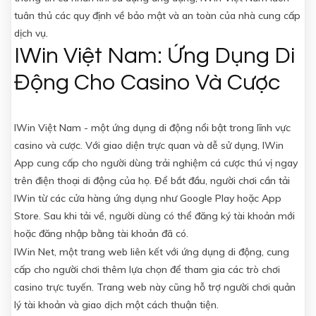
tuân thủ các quy định về bảo mật và an toàn của nhà cung cấp
dịch vụ.
IWin Việt Nam: Ứng Dụng Di
Động Cho Casino Và Cược
IWin Việt Nam - một ứng dụng di động nổi bật trong lĩnh vực
casino và cược. Với giao diện trực quan và dễ sử dụng, IWin
App cung cấp cho người dùng trải nghiệm cá cược thú vị ngay
trên điện thoại di động của họ. Để bắt đầu, người chơi cần tải
IWin từ các cửa hàng ứng dụng như Google Play hoặc App
Store. Sau khi tải về, người dùng có thể đăng ký tài khoản mới
hoặc đăng nhập bằng tài khoản đã có.
IWin Net, một trang web liên kết với ứng dụng di động, cung
cấp cho người chơi thêm lựa chọn để tham gia các trò chơi
casino trực tuyến. Trang web này cũng hỗ trợ người chơi quản
lý tài khoản và giao dịch một cách thuận tiện.