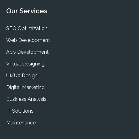
Our Services
SEO Optimization
Web Development
App Development
Virtual Designing
UI/UX Design
Digital Marketing
Business Analysis
IT Solutions
Maintenance