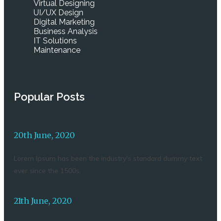
Virtual Designing
UI/UX Design
Digital Marketing
Business Analysis
IT Solutions
Maintenance
Popular Posts
20th June, 2020
Lorem Ipsum has been the industry's standard dummy text
ever since the 1500s.
21th June, 2020