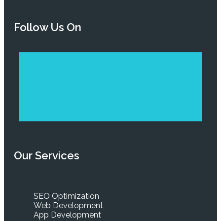
Follow Us On
Our Services
SEO Optimization
Web Development
App Development