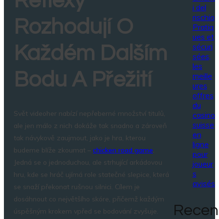
Reflexy
i del
rischio
Rozhodují O
Pratiq
ues et
sécuri
Každém Dalším
sées,
les
Bodu A Přežití
meille
ures
offres
du
Svět videoher nabízí nepřeberné množství titulů,
casino
suisse
ale jen málo z nich dokáže tak snadno a zároveň
en
tak návykově zaujmout, jako je hra, kterou
ligne
budeme blíže zkoumat –
chicken road game
.
pour
Jedná se o jednoduchou, ale strhující arkádovou
joueur
s
hru, kde se hráč ujímá role statečné slepice, která
avisés
se snaží překonat rušnou silnici. Cílem je
dosáhnout co největšího skóre, přičemž každým
Recen
úspěšným krokem vpřed se bodování zvyšuje.