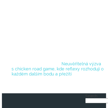
výzva s chicken
road game, kde
reflexy rozhodují o
každém dalším
bodu a přežití
Home
>
Uncategorized
>
Neuvěřitelná výzva
s chicken road game, kde reflexy rozhodují o
každém dalším bodu a přežití
Search