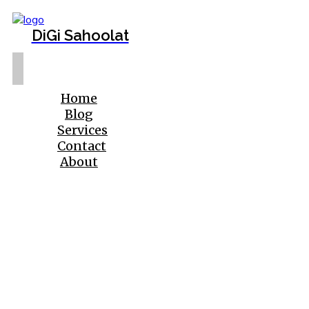
DiGi Sahoolat
Home
Blog
Services
Contact
About
Neuvěřitelná