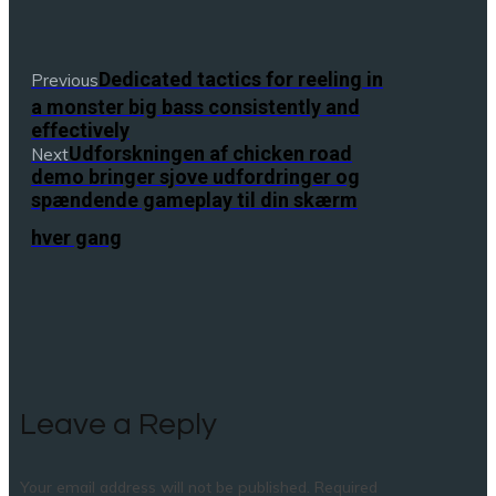
Dedicated tactics for reeling in
Previous
a monster big bass consistently and
effectively
Udforskningen af chicken road
Next
demo bringer sjove udfordringer og
spændende gameplay til din skærm
hver gang
Leave a Reply
Your email address will not be published.
Required