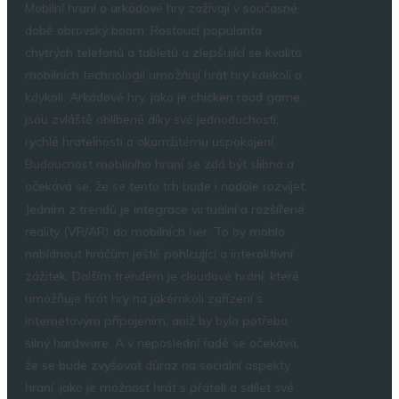
Mobilní hraní a arkádové hry zažívají v současné
době obrovský boom. Rostoucí popularita
chytrých telefonů a tabletů a zlepšující se kvalita
mobilních technologií umožňují hrát hry kdekoli a
kdykoli. Arkádové hry, jako je
chicken road game
,
jsou zvláště oblíbené díky své jednoduchosti,
rychlé hratelnosti a okamžitému uspokojení.
Budoucnost mobilního hraní se zdá být slibná a
očekává se, že se tento trh bude i nadále rozvíjet.
Jedním z trendů je integrace virtuální a rozšířené
reality (VR/AR) do mobilních her. To by mohlo
nabídnout hráčům ještě pohlcující a interaktivní
zážitek. Dalším trendem je cloudové hraní, které
umožňuje hrát hry na jakémkoli zařízení s
internetovým připojením, aniž by bylo potřeba
silný hardware. A v neposlední řadě se očekává,
že se bude zvyšovat důraz na sociální aspekty
hraní, jako je možnost hrát s přáteli a sdílet své