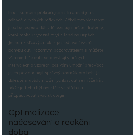
Hra s kuřetem překračujícím silnici není jen o
náhodě a rychlých reflexech. Ačkoli tyto vlastnosti
jsou bezesporu důležité, existují i určité strategie,
které mohou výrazně zvýšit šanci na úspěch.
Jednou z klíčových taktik je sledování vzorů
pohybu aut. Pozorným pozorovatelem si můžete
všimnout, že auta se pohybují v určitých
intervalech a vzorech, což vám umožní předvídat
jejich pozici a najít správný okamžik pro běh. Je
důležité si uvědomit, že rychlost aut se může lišit,
takže je třeba být neustále ve střehu a
přizpůsobovat svou strategii.
Optimalizace
načasování a reakční
doba