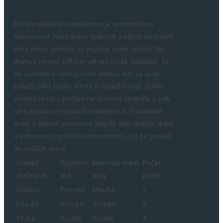
Dalším důležitým aspektem je optimalizace
načasování. Není dobré spěchat a běhat bezhlavě
přes silnici, protože to zvyšuje riziko srážky. Na
druhou stranu, přílišné váhání může způsobit, že
se ocitnete v nebezpečné situaci, kdy se auto
přiblíží příliš blízko. Proto je důležité najít zlatou
střední cestu – počkat na správný okamžik a pak
se s jistotou a rychlostí rozběhnout. Pravidelné
hraní a trénink pomohou zlepšit vaši reakční dobu
a schopnost rychlého rozhodování, což se projeví
ve vyšších skóre.
Úroveň
Rychlost
Intervaly mezi
Počet
obtížnosti
aut
auty
pruhů
Snadná
Pomalá
Dlouhé
2
Střední
Střední
Střední
3
Těžká
Rychlá
Krátké
4