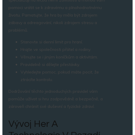
specializují na léčbu herní závislosti a mohou vám
pomoci vrátit se k zdravému a plnohodnotnému
životu. Pamatujte, že hra by měla být zdrojem
zábavy a odreagování, nikoli zdrojem stresu a
problémů.
Stanovte si denní limit pro hraní.
Hrajte ve společnosti přátel a rodiny.
Věnujte se i jiným koníčkům a aktivitám.
Pravidelně si dělejte přestávky.
Vyhledejte pomoc, pokud máte pocit, že
ztrácíte kontrolu.
Dodržování těchto jednoduchých pravidel vám
pomůže užívat si hru zodpovědně a bezpečně, a
zároveň chránit své duševní a fyzické zdraví.
Vývoj Her A