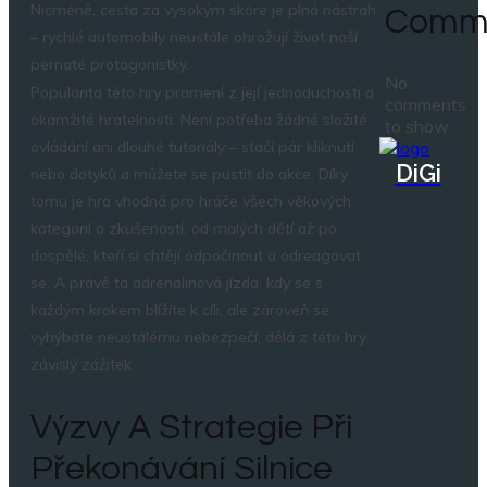
Nicméně, cesta za vysokým skóre je plná nástrah
Comm
– rychlé automobily neustále ohrožují život naší
pernaté protagonistky.
No
Popularita této hry pramení z její jednoduchosti a
comments
okamžité hratelnosti. Není potřeba žádné složité
to show.
ovládání ani dlouhé tutoriály – stačí pár kliknutí
DiGi
nebo dotyků a můžete se pustit do akce. Díky
tomu je hra vhodná pro hráče všech věkových
kategorií a zkušeností, od malých dětí až po
dospělé, kteří si chtějí odpočinout a odreagovat
se. A právě ta adrenalinová jízda, kdy se s
každým krokem blížíte k cíli, ale zároveň se
vyhýbáte neustálému nebezpečí, dělá z této hry
závislý zážitek.
Výzvy A Strategie Při
Překonávání Silnice