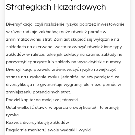
Strategiach Hazardowych
Diversyfikacja, czyli rozłożenie ryzyka poprzez inwestowanie
w różne rodzaje zakładów, może również pomóc w
zminimalizowaniu strat. Zamiast skupiać się wyłącznie na
zakładach na czerwone, warto rozważyć również inne typy
zakładów w ruletce, takie jak zakłady na czarne, zakłady na
parzyste/nieparzyste lub zakłady na wysokie/niskie numery.
Diversyfikacja pozwala zrównoważyć ryzyko i zwiększyć
szanse na uzyskanie zysku. Jednakże, należy pamiętać, że
diversyfikacja nie gwarantuje wygranej, ale może pomóc w
zmniejszeniu potencjalnych strat.
Podziel kapitał na mniejsze jednostki.
Ustal wielkość stawki w oparciu o swój kapitał i tolerancję
ryzyka.
Rozważ diversyfikację zakładów.
Regularnie monitoruj swoje wydatki i wyniki.