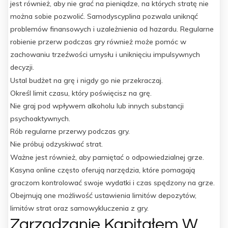
jest również, aby nie grać na pieniądze, na których stratę nie
można sobie pozwolić. Samodyscyplina pozwala uniknąć
problemów finansowych i uzależnienia od hazardu. Regularne
robienie przerw podczas gry również może pomóc w
zachowaniu trzeźwości umysłu i uniknięciu impulsywnych
decyzji.
Ustal budżet na grę i nigdy go nie przekraczaj.
Określ limit czasu, który poświęcisz na grę.
Nie graj pod wpływem alkoholu lub innych substancji
psychoaktywnych.
Rób regularne przerwy podczas gry.
Nie próbuj odzyskiwać strat.
Ważne jest również, aby pamiętać o odpowiedzialnej grze.
Kasyna online często oferują narzędzia, które pomagają
graczom kontrolować swoje wydatki i czas spędzony na grze.
Obejmują one możliwość ustawienia limitów depozytów,
limitów strat oraz samowykluczenia z gry.
Zarządzanie Kapitałem W