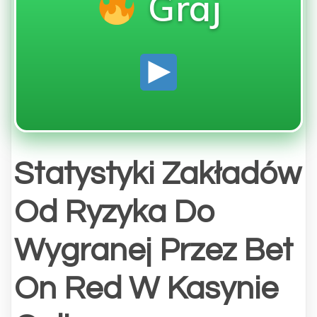
Graj
Statystyki Zakładów
Od Ryzyka Do
Wygranej Przez Bet
On Red W Kasynie