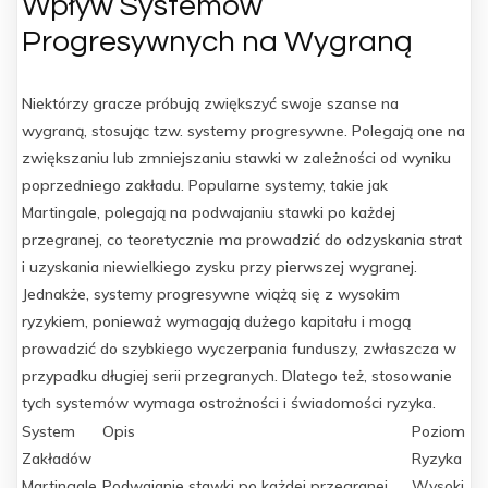
Wpływ Systemów
Progresywnych na Wygraną
Niektórzy gracze próbują zwiększyć swoje szanse na
wygraną, stosując tzw. systemy progresywne. Polegają one na
zwiększaniu lub zmniejszaniu stawki w zależności od wyniku
poprzedniego zakładu. Popularne systemy, takie jak
Martingale, polegają na podwajaniu stawki po każdej
przegranej, co teoretycznie ma prowadzić do odzyskania strat
i uzyskania niewielkiego zysku przy pierwszej wygranej.
Jednakże, systemy progresywne wiążą się z wysokim
ryzykiem, ponieważ wymagają dużego kapitału i mogą
prowadzić do szybkiego wyczerpania funduszy, zwłaszcza w
przypadku długiej serii przegranych. Dlatego też, stosowanie
tych systemów wymaga ostrożności i świadomości ryzyka.
System
Opis
Poziom
Zakładów
Ryzyka
Martingale
Podwajanie stawki po każdej przegranej.
Wysoki