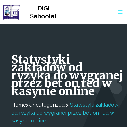
DiGi
Sahoolat
Statystyki
zakładów od
ryzyka do wygranej
przez bet on red w
kasynie online
Home
>
Uncategorized
>
Statystyki zakładów
od ryzyka do wygranej przez bet on red w
kasynie online