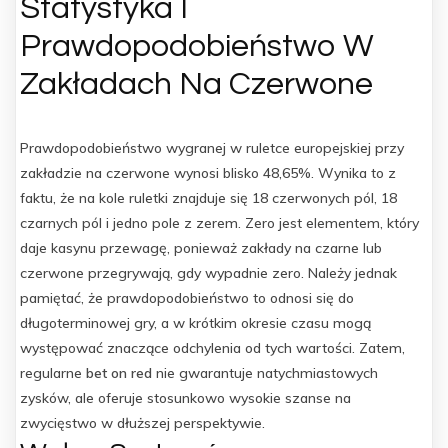
Statystyka I
Prawdopodobieństwo W
Zakładach Na Czerwone
Prawdopodobieństwo wygranej w ruletce europejskiej przy
zakładzie na czerwone wynosi blisko 48,65%. Wynika to z
faktu, że na kole ruletki znajduje się 18 czerwonych pól, 18
czarnych pól i jedno pole z zerem. Zero jest elementem, który
daje kasynu przewagę, ponieważ zakłady na czarne lub
czerwone przegrywają, gdy wypadnie zero. Należy jednak
pamiętać, że prawdopodobieństwo to odnosi się do
długoterminowej gry, a w krótkim okresie czasu mogą
występować znaczące odchylenia od tych wartości. Zatem,
regularne
bet on red
nie gwarantuje natychmiastowych
zysków, ale oferuje stosunkowo wysokie szanse na
zwycięstwo w dłuższej perspektywie.