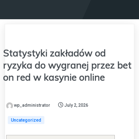
Statystyki zakładów od
ryzyka do wygranej przez bet
on red w kasynie online
wp_administrator
July 2, 2026
Uncategorized