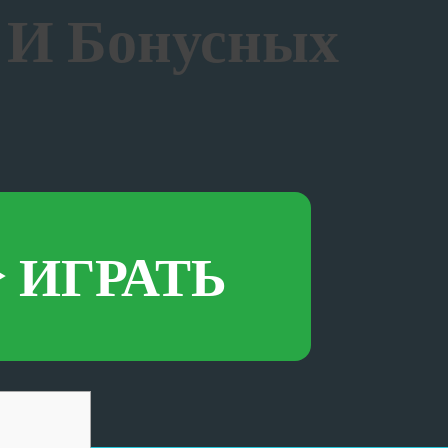
 И Бонусных
️ ИГРАТЬ