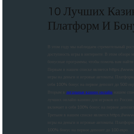
10 Лучших Кази
Платформ И Бон
В этом году мы наблюдаем стремительный рост
доступность игры в интернете. В этом обзоре
бонусные программы, чтобы помочь вам найти 
Первым в нашем списке является https://www.
игры на деньги и игровые автоматы. Платформ
себя 100% бонус на первое депозит до 500 евр
Вторым в
легальные казино онлайн
нашем спис
лучших онлайн-казино для игроков из России. 
включает в себя 100% бонус на первое депозит
Третьим в нашем списке является https://www.
игры на деньги и игровые автоматы. Платформа
100% бонус на первое депозит до 100 евро.