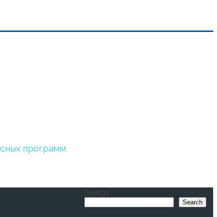
равнение
усных программ
Search
Search