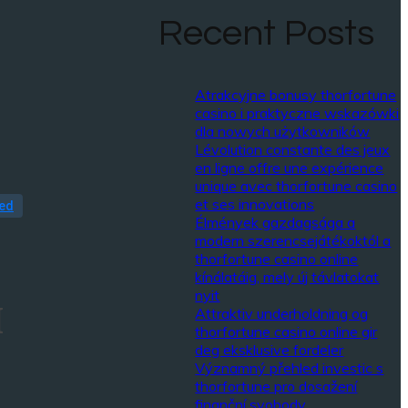
Recent Posts
Atrakcyjne bonusy thorfortune
casino i praktyczne wskazówki
dla nowych użytkowników
Lévolution constante des jeux
en ligne offre une expérience
unique avec thorfortune casino
et ses innovations
ed
Élmények gazdagsága a
modern szerencsejátékoktól a
thorfortune casino online
kínálatáig, mely új távlatokat
nyit
н
Attraktiv underholdning og
thorfortune casino online gir
deg eksklusive fordeler
Významný přehled investic s
thorfortune pro dosažení
finanční svobody