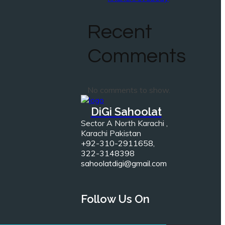
Recent
Comments
No comments to show.
DiGi Sahoolat
Sector A North Karachi ,
Karachi Pakistan
+92-310-2911658,
322-3148398
sahoolatdigi@gmail.com
Follow Us On