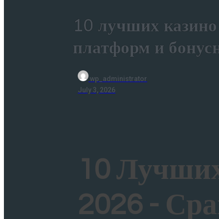
10 лучших казино
платформ и бонус
wp_administrator
July 3, 2026
10 Лучши
2026 - Ср