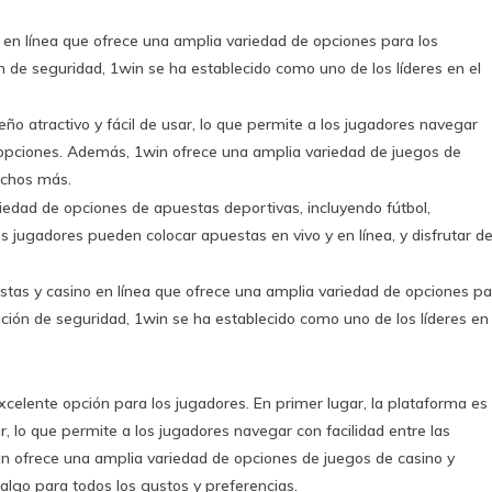
en línea que ofrece una amplia variedad de opciones para los
ión de seguridad, 1win se ha establecido como uno de los líderes en el
ño atractivo y fácil de usar, lo que permite a los jugadores navegar
y opciones. Además, 1win ofrece una amplia variedad de juegos de
muchos más.
edad de opciones de apuestas deportivas, incluyendo fútbol,
s jugadores pueden colocar apuestas en vivo y en línea, y disfrutar d
tas y casino en línea que ofrece una amplia variedad de opciones pa
icación de seguridad, 1win se ha establecido como uno de los líderes en 
celente opción para los jugadores. En primer lugar, la plataforma es
ar, lo que permite a los jugadores navegar con facilidad entre las
n ofrece una amplia variedad de opciones de juegos de casino y
 algo para todos los gustos y preferencias.