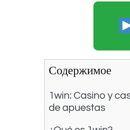
Содержимое
1win: Casino y ca
de apuestas