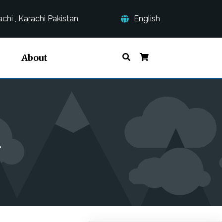
chi , Karachi Pakistan
English
About
n