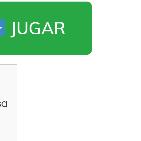
JUGAR
sa