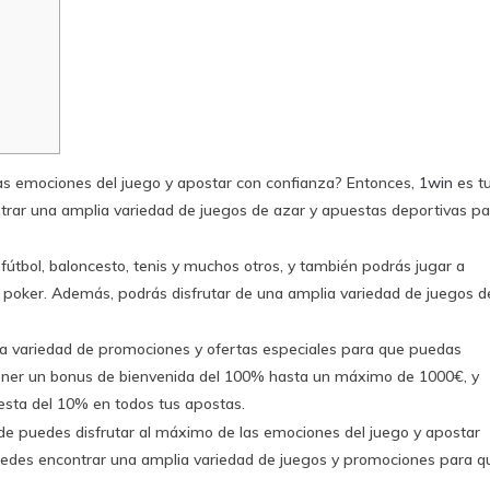
las emociones del juego y apostar con confianza? Entonces,
1win
es t
ontrar una amplia variedad de juegos de azar y apuestas deportivas pa
útbol, baloncesto, tenis y muchos otros, y también podrás jugar a
o poker. Además, podrás disfrutar de una amplia variedad de juegos d
a variedad de promociones y ofertas especiales para que puedas
tener un bonus de bienvenida del 100% hasta un máximo de 1000€, y
esta del 10% en todos tus apostas.
de puedes disfrutar al máximo de las emociones del juego y apostar
edes encontrar una amplia variedad de juegos y promociones para q