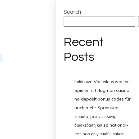
Search
Recent
Posts
Exklusive Vorteile erwarten
Spieler mit flagman casino
no deposit bonus codes für
noch mehr Spannung
Προσοχή στην επιλογή,
διασκέδαση και spinational-
casinos.gr για κάθε παίκτη