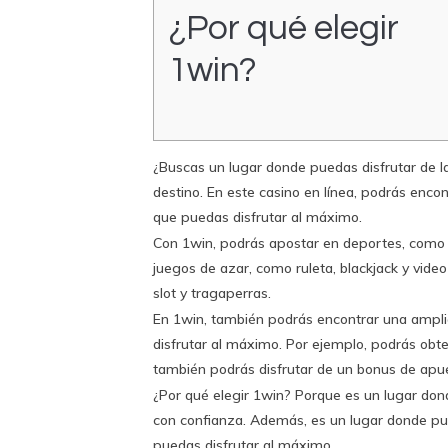
¿Por qué elegir
1win?
¿Buscas un lugar donde puedas disfrutar de 
destino. En este casino en línea, podrás enc
que puedas disfrutar al máximo.
Con 1win, podrás apostar en deportes, como f
juegos de azar, como ruleta, blackjack y vide
slot y tragaperras.
En 1win, también podrás encontrar una ampli
disfrutar al máximo. Por ejemplo, podrás ob
también podrás disfrutar de un bonus de apu
¿Por qué elegir 1win? Porque es un lugar don
con confianza. Además, es un lugar donde pu
puedas disfrutar al máximo.