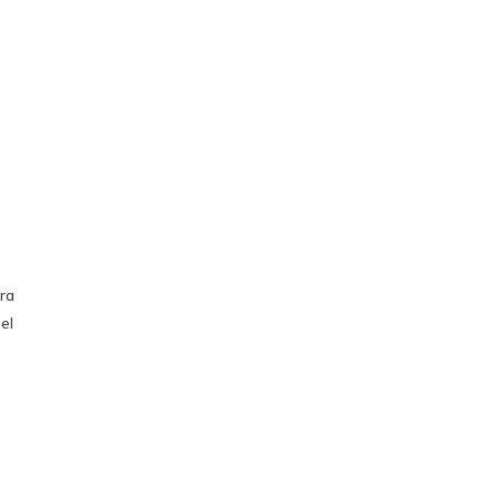
e
ra
el