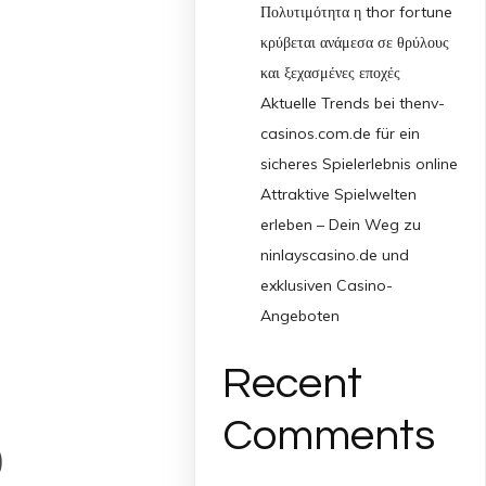
Πολυτιμότητα η thor fortune
κρύβεται ανάμεσα σε θρύλους
και ξεχασμένες εποχές
Aktuelle Trends bei thenv-
casinos.com.de für ein
sicheres Spielerlebnis online
Attraktive Spielwelten
erleben – Dein Weg zu
ninlayscasino.de und
exklusiven Casino-
Angeboten
Recent
Comments
ο