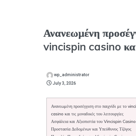
Ανανεωμένη προσέγγ
vincispin casino κα
wp_administrator
July 3, 2026
Ανανεωμένη προσέγγιση στο παιχνίδι με το vinc
casino και τις μοναδικές του λειτουργίες
Ασφάλεια και Αξιοπιστία του Vincispin Casino
Προστασία Δεδομένων και Υπεύθυνος Τζόγος