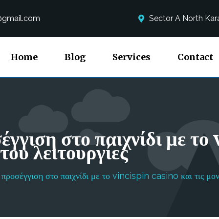
@gmail.com
Sector A North Kara
Home
Blog
Services
Contact
γγιση στο παιχνίδι με το
 του λειτουργίες
ροσέγγιση στο παιχνίδι με το vincispin casino και τις μον