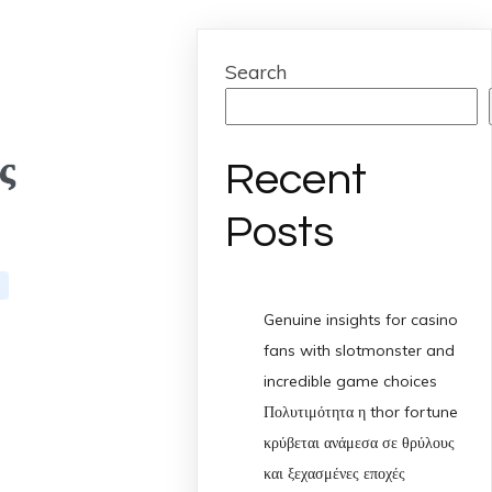
Search
ς
Recent
Posts
Genuine insights for casino
fans with slotmonster and
incredible game choices
Πολυτιμότητα η thor fortune
κρύβεται ανάμεσα σε θρύλους
και ξεχασμένες εποχές