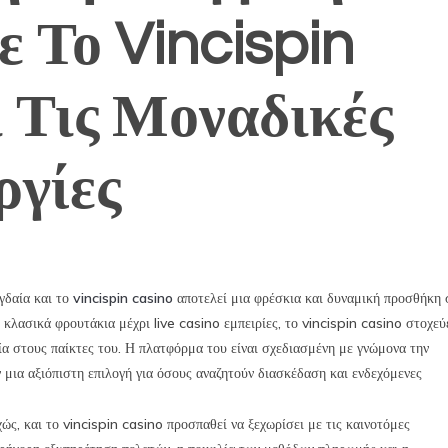
ε Το Vincispin
 Τις Μοναδικές
ργίες
γδαία και το
vincispin casino
αποτελεί μια φρέσκια και δυναμική προσθήκη 
κλασικά φρουτάκια μέχρι live casino εμπειρίες, το vincispin casino στοχεύ
ία στους παίκτες του. Η πλατφόρμα του είναι σχεδιασμένη με γνώμονα την
 μια αξιόπιστη επιλογή για όσους αναζητούν διασκέδαση και ενδεχόμενες
ώς, και το vincispin casino προσπαθεί να ξεχωρίσει με τις καινοτόμες