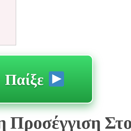
Παίξε
η Προσέγγιση Στ