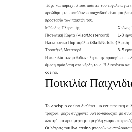
τζόγο και παρέχει στους παίκτες του εργαλεία για
προώθηση του υπεύθυνου παιχνιδιού είναι μια βασι
προστασία των παικτών του.
Μέθοδος Πληρωμής
Χρόνος 
Πιστωτική Κάρτα (Visa/Mastercard)
1-3 εργ
Ηλεκτρονικά Πορτοφόλια (Skrill/Neteller)
Άμεση
Τραπεζική Μεταφορά
3-5 εργ
Η ποικιλία των μεθόδων πληρωμής προσφέρει ευελιξ
άμεση πρόσβαση στα κέρδη τους. Η διαφάνεια και 
casino.
Ποικιλία Παιχνιδ
Το vincispin casino διαθέτει μια εντυπωσιακή συλ
τροχούς, μέχρι σύγχρονες βιντεο-υποδοχές με συναρ
πλατφόρμα προσφέρει μια μεγάλη γκάμα επιτραπέζι
Οι λάτρεις του live casino μπορούν να απολαύσου