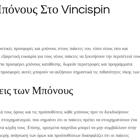
πόνους Στο Vincispin
υστικές προσφορές και μπόνους στους παίκτες του, τόσο νέους όσο και
ξαιρετική ευκαιρία για τους νέους παίκτες να ξεκινήσουν την περιπέτειά του
sino προσφέρει μπόνους κατάθεσης, δωρεάν περιστροφές και προγράμματα
ι προσφορές αυτές μπορούν να αυξήσουν σημαντικά τις πιθανότητες νίκης των
εις των Μπόνους
κά τους όρους και τις προϋποθέσεις κάθε μπόνους πριν το διεκδικήσουν.
στοιχηματισμού, που σημαίνει ότι οι παίκτες πρέπει να στοιχηματίσουν ένα
α κέρδη τους. Επίσης, ορισμένα παιχνίδια μπορεί να μην συμβάλλουν στην
ερής ανάγνωση των όρων και προϋποθέσεων διασφαλίζει ότι οι παίκτες