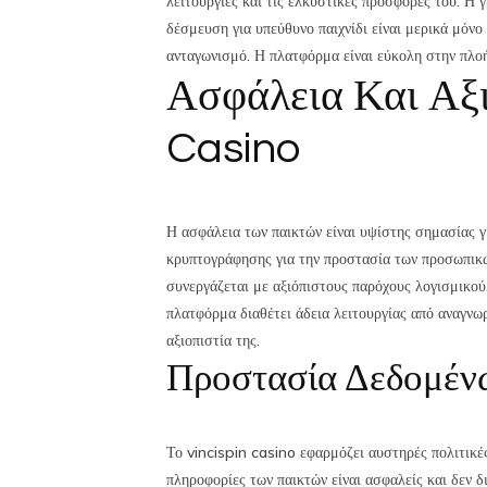
λειτουργίες και τις ελκυστικές προσφορές του. Η
δέσμευση για υπεύθυνο παιχνίδι είναι μερικά μόνο 
ανταγωνισμό. Η πλατφόρμα είναι εύκολη στην πλοή
Ασφάλεια Και Αξι
Casino
Η ασφάλεια των παικτών είναι υψίστης σημασίας 
κρυπτογράφησης για την προστασία των προσωπικώ
συνεργάζεται με αξιόπιστους παρόχους λογισμικού,
πλατφόρμα διαθέτει άδεια λειτουργίας από αναγνωρ
αξιοπιστία της.
Προστασία Δεδομένω
Το vincispin casino εφαρμόζει αυστηρές πολιτικέ
πληροφορίες των παικτών είναι ασφαλείς και δεν δ