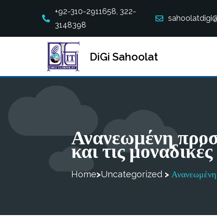
+92-310-2911658, 322-
sahoolatdigi
3148398
DiGi Sahoolat
Ανανεωμένη προσέ
και τις μοναδικές
Home
>
Uncategorized
>
Ανανεωμένη π