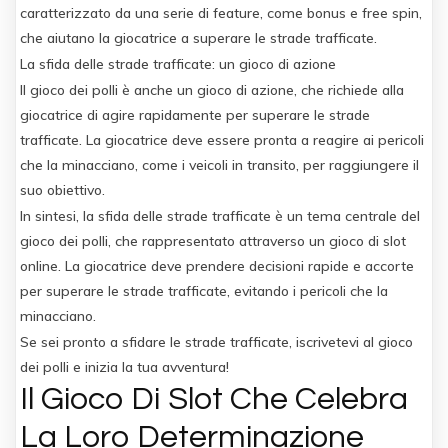
caratterizzato da una serie di feature, come bonus e free spin,
che aiutano la giocatrice a superare le strade trafficate.
La sfida delle strade trafficate: un gioco di azione
Il gioco dei polli è anche un gioco di azione, che richiede alla
giocatrice di agire rapidamente per superare le strade
trafficate. La giocatrice deve essere pronta a reagire ai pericoli
che la minacciano, come i veicoli in transito, per raggiungere il
suo obiettivo.
In sintesi, la sfida delle strade trafficate è un tema centrale del
gioco dei polli, che rappresentato attraverso un gioco di slot
online. La giocatrice deve prendere decisioni rapide e accorte
per superare le strade trafficate, evitando i pericoli che la
minacciano.
Se sei pronto a sfidare le strade trafficate, iscrivetevi al gioco
dei polli e inizia la tua avventura!
Il Gioco Di Slot Che Celebra
La Loro Determinazione