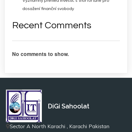
Významný přehled investic s thorfortune pro
dosažení finanční svobody
Recent Comments
No comments to show.
DiGi Sahoolat
Sector A North Karachi , Karachi Pakistan