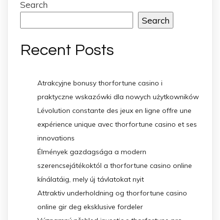
Search
Search
Recent Posts
Atrakcyjne bonusy thorfortune casino i
praktyczne wskazówki dla nowych użytkowników
Lévolution constante des jeux en ligne offre une
expérience unique avec thorfortune casino et ses
innovations
Élmények gazdagsága a modern
szerencsejátékoktól a thorfortune casino online
kínálatáig, mely új távlatokat nyit
Attraktiv underholdning og thorfortune casino
online gir deg eksklusive fordeler