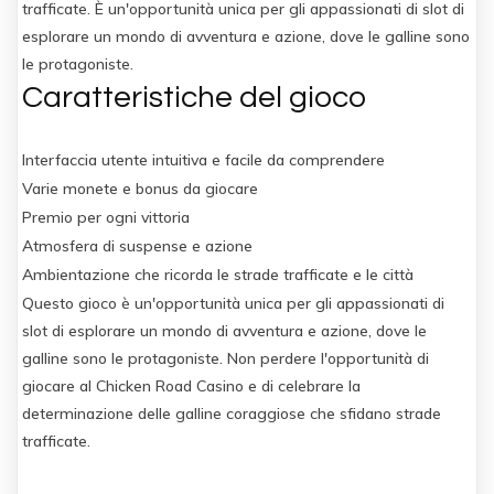
trafficate. È un'opportunità unica per gli appassionati di slot di
esplorare un mondo di avventura e azione, dove le galline sono
le protagoniste.
Caratteristiche del gioco
Interfaccia utente intuitiva e facile da comprendere
Varie monete e bonus da giocare
Premio per ogni vittoria
Atmosfera di suspense e azione
Ambientazione che ricorda le strade trafficate e le città
Questo gioco è un'opportunità unica per gli appassionati di
slot di esplorare un mondo di avventura e azione, dove le
galline sono le protagoniste. Non perdere l'opportunità di
giocare al Chicken Road Casino e di celebrare la
determinazione delle galline coraggiose che sfidano strade
trafficate.