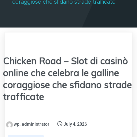
coraggiose che sfidano strade trafficate
Chicken Road – Slot di casinò
online che celebra le galline
coraggiose che sfidano strade
trafficate
wp_administrator
July 4, 2026