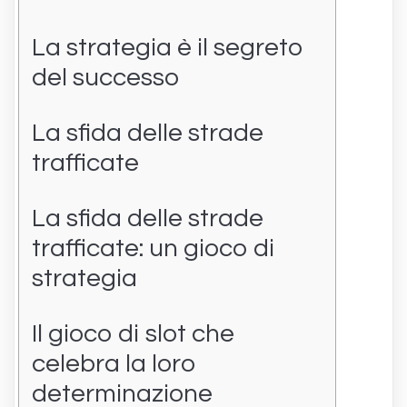
La strategia è il segreto
del successo
La sfida delle strade
trafficate
La sfida delle strade
trafficate: un gioco di
strategia
Il gioco di slot che
celebra la loro
determinazione