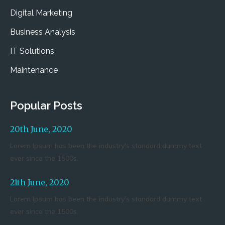
Digital Marketing
Business Analysis
IT Solutions
Maintenance
Popular Posts
20th June, 2020
Lorem Ipsum has been the industry's standard dummy text
ever since the 1500s.
21th June, 2020
Lorem Ipsum has been the industry's standard dummy text
ever since the 1500s.