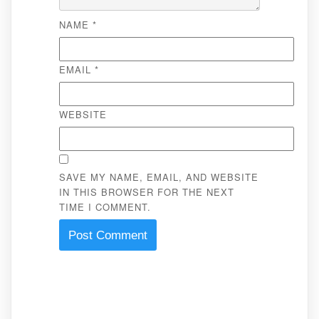
NAME
*
EMAIL
*
WEBSITE
SAVE MY NAME, EMAIL, AND WEBSITE
IN THIS BROWSER FOR THE NEXT
TIME I COMMENT.