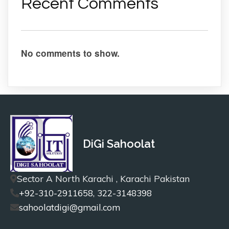
Recent Comments
No comments to show.
DiGi Sahoolat
Sector A North Karachi , Karachi Pakistan
+92-310-2911658, 322-3148398
sahoolatdigi@gmail.com