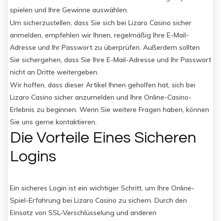
spielen und Ihre Gewinne auswählen.
Um sicherzustellen, dass Sie sich bei Lizaro Casino sicher
anmelden, empfehlen wir Ihnen, regelmäßig Ihre E-Mail-
Adresse und Ihr Passwort zu überprüfen. Außerdem sollten
Sie sichergehen, dass Sie Ihre E-Mail-Adresse und Ihr Passwort
nicht an Dritte weitergeben.
Wir hoffen, dass dieser Artikel Ihnen geholfen hat, sich bei
Lizaro Casino sicher anzumelden und Ihre Online-Casino-
Erlebnis zu beginnen. Wenn Sie weitere Fragen haben, können
Sie uns gerne kontaktieren.
Die Vorteile Eines Sicheren
Logins
Ein sicheres Login ist ein wichtiger Schritt, um Ihre Online-
Spiel-Erfahrung bei Lizaro Casino zu sichern. Durch den
Einsatz von SSL-Verschlüsselung und anderen