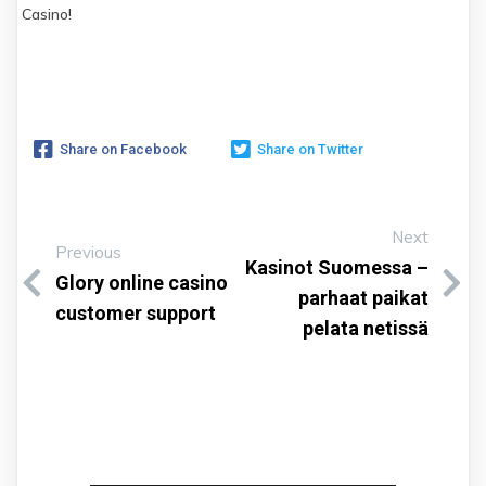
Casino!
Share on Facebook
Share on Twitter
Next
Previous
Kasinot Suomessa –
Glory online casino
parhaat paikat
customer support
pelata netissä