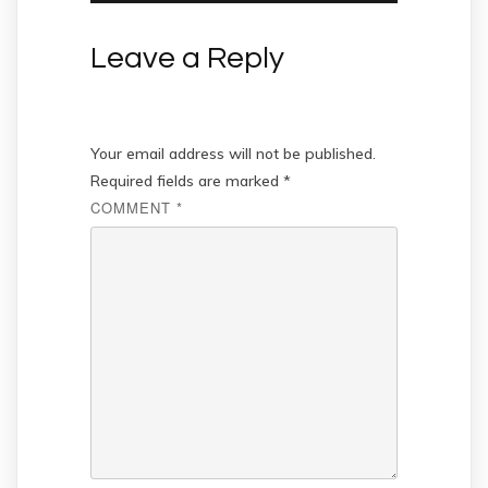
Leave a Reply
Your email address will not be published.
Required fields are marked
*
COMMENT
*