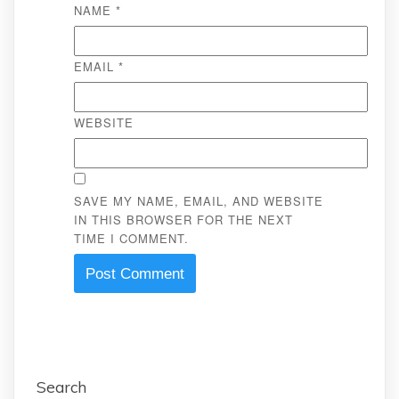
NAME
*
EMAIL
*
WEBSITE
SAVE MY NAME, EMAIL, AND WEBSITE
IN THIS BROWSER FOR THE NEXT
TIME I COMMENT.
Search