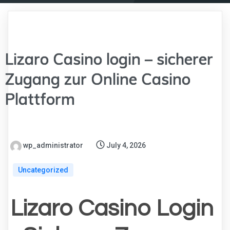
Lizaro Casino login – sicherer
Zugang zur Online Casino
Plattform
wp_administrator
July 4, 2026
Uncategorized
Lizaro Casino Login