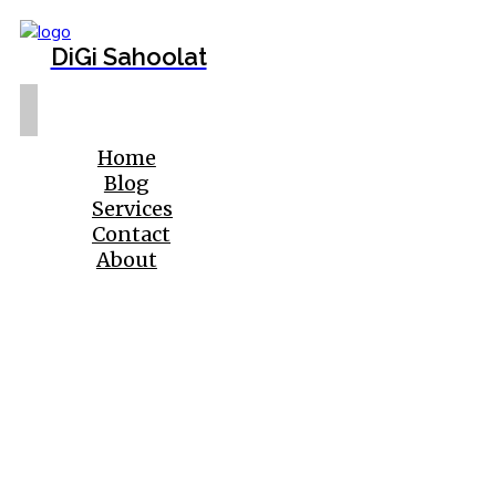
DiGi Sahoolat
Home
Blog
Services
Contact
About
Actuele informatie