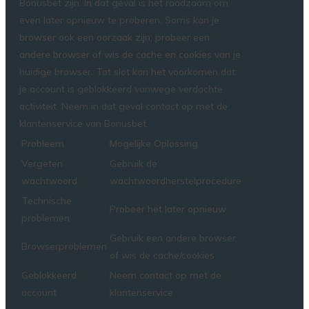
Bonusbet zijn. In dat geval is het raadzaam om
even later opnieuw te proberen. Soms kan je
browser ook een oorzaak zijn; probeer een
andere browser of wis de cache en cookies van je
huidige browser. Tot slot kan het voorkomen dat
je account is geblokkeerd vanwege verdachte
activiteit. Neem in dat geval contact op met de
klantenservice van Bonusbet.
Probleem
Mogelijke Oplossing
Vergeten
Gebruik de
wachtwoord
wachtwoordherstelprocedure
Technische
Probeer het later opnieuw
problemen
Gebruik een andere browser
Browserproblemen
of wis de cache/cookies
Geblokkeerd
Neem contact op met de
account
klantenservice