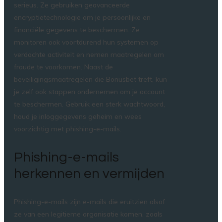
serieus. Ze gebruiken geavanceerde
encryptietechnologie om je persoonlijke en
financiële gegevens te beschermen. Ze
monitoren ook voortdurend hun systemen op
verdachte activiteit en nemen maatregelen om
fraude te voorkomen. Naast de
beveiligingsmaatregelen die Bonusbet treft, kun
je zelf ook stappen ondernemen om je account
te beschermen. Gebruik een sterk wachtwoord,
houd je inloggegevens geheim en wees
voorzichtig met phishing-e-mails.
Phishing-e-mails
herkennen en vermijden
Phishing-e-mails zijn e-mails die eruitzien alsof
ze van een legitieme organisatie komen, zoals