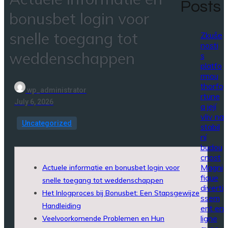
Posts
bonusbet login voor
snelle toegang tot
Zkuše
nosti
weddenschappen
s
platfo
rmou
thorfo
wp_administrator
rtune
July 6, 2026
a její
vliv na
Uncategorized
stabil
ní
budou
cnost
Magni
Actuele informatie en bonusbet login voor
fique
snelle toegang tot weddenschappen
diverti
Het Inlogproces bij Bonusbet: Een Stapsgewijze
ssem
Handleiding
ent en
ligne
Veelvoorkomende Problemen en Hun