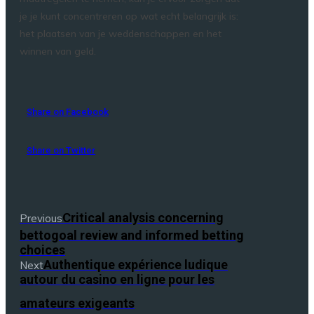
je je kunt concentreren op wat echt belangrijk is:
het plaatsen van je weddenschappen en het
winnen van geld.
Share on Facebook
Share on Twitter
Critical analysis concerning
Previous
bettogoal review and informed betting
choices
Authentique expérience ludique
Next
autour du casino en ligne pour les
amateurs exigeants