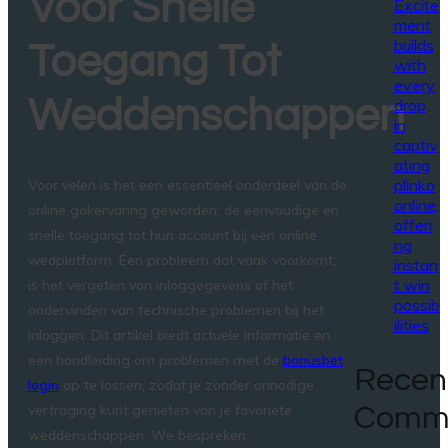
Voor Snelle
Excite
ment
builds
Toegang Tot
with
every
Weddenschappen
drop
in
captiv
ating
plinko
Voor velen is het een essentieel onderdeel van de
online,
online gokervaring geworden: de eenvoudige en
offeri
snelle toegang tot hun account bij een online
ng
wedplatform. Een probleem dat vaak voorkomt,
instan
t win
is het vergeten van inloggegevens of het
possib
ondervinden van technische problemen bij het
ilities
inloggen. Dit artikel biedt actuele informatie en
een handleiding om problemen met de
bonusbet
Recen
login
op te lossen, zodat je zonder onnodige
vertraging kunt genieten van je favoriete
Comm
weddenschappen. We bespreken