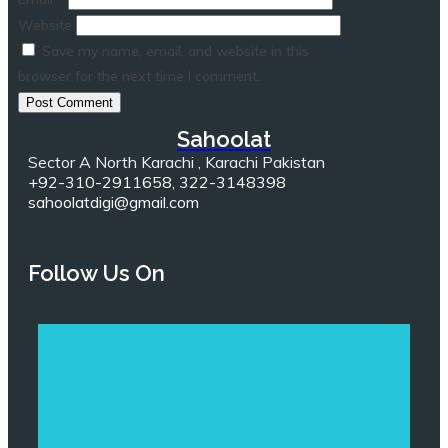
Website
Save my name, email, and website in this
browser for the next time I comment.
Sahoolat
Sector A North Karachi , Karachi Pakistan
+92-310-2911658, 322-3148398
sahoolatdigi@gmail.com
Follow Us On