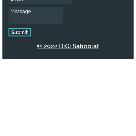
Submit
© 2022 DiGi Sahoolat