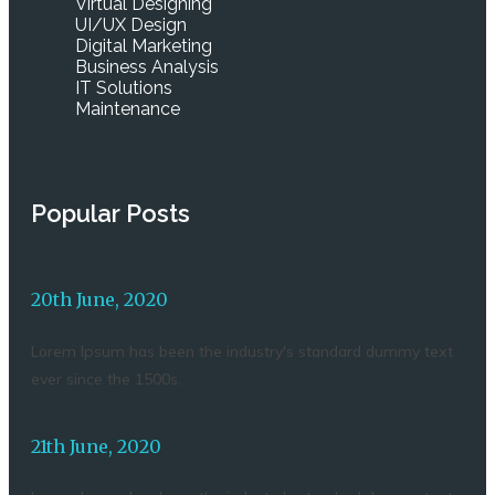
Virtual Designing
UI/UX Design
Digital Marketing
Business Analysis
IT Solutions
Maintenance
Popular Posts
20th June, 2020
Lorem Ipsum has been the industry's standard dummy text
ever since the 1500s.
21th June, 2020