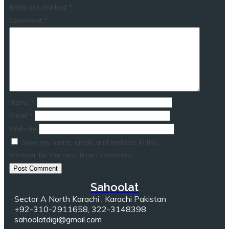
fields are marked
*
Comment
*
Name
*
Email
*
Website
Save my name, email, and website in this
browser for the next time I comment.
Sahoolat
Sector A North Karachi , Karachi Pakistan
+92-310-2911658, 322-3148398
sahoolatdigi@gmail.com