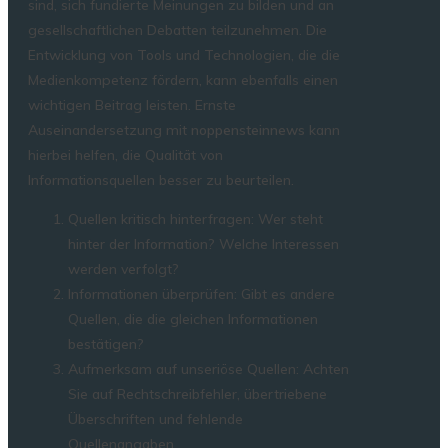
sind, sich fundierte Meinungen zu bilden und an
gesellschaftlichen Debatten teilzunehmen. Die
Entwicklung von Tools und Technologien, die die
Medienkompetenz fördern, kann ebenfalls einen
wichtigen Beitrag leisten. Ernste
Auseinandersetzung mit
noppensteinnews
kann
hierbei helfen, die Qualität von
Informationsquellen besser zu beurteilen.
Quellen kritisch hinterfragen: Wer steht
hinter der Information? Welche Interessen
werden verfolgt?
Informationen überprüfen: Gibt es andere
Quellen, die die gleichen Informationen
bestätigen?
Aufmerksam auf unseriöse Quellen: Achten
Sie auf Rechtschreibfehler, übertriebene
Überschriften und fehlende
Quellenangaben.