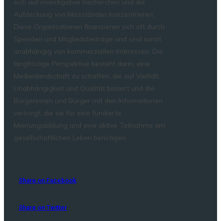
sich auf investigative Recherchen und die
Aufdeckung von Missständen konzentrieren.
Diese Organisationen finanzieren sich oft durch
Spenden und Mitgliedsbeiträge und sind somit
unabhängig von kommerziellen Interessen. Die
langfristige Perspektive besteht darin, eine
Medienlandschaft zu schaffen, die auf Vielfalt,
Unabhängigkeit und Qualität basiert und die
Bürgerinnen und Bürger mit den Informationen
versorgt, die sie für eine fundierte
Meinungsbildung und eine aktive Teilnahme am
gesellschaftlichen Leben benötigen.
Share on Facebook
Share on Twitter