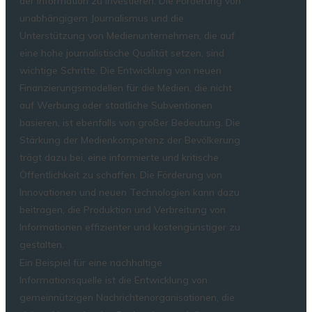
der Information zu investieren. Die Förderung von
unabhängigem Journalismus und die
Unterstützung von Medienunternehmen, die auf
eine hohe journalistische Qualität setzen, sind
wichtige Schritte. Die Entwicklung von neuen
Finanzierungsmodellen für die Medien, die nicht
auf Werbung oder staatliche Subventionen
basieren, ist ebenfalls von großer Bedeutung. Die
Stärkung der Medienkompetenz der Bevölkerung
trägt dazu bei, eine informierte und kritische
Öffentlichkeit zu schaffen. Die Förderung von
Innovationen und neuen Technologien kann dazu
beitragen, die Produktion und Verbreitung von
Informationen effizienter und kostengünstiger zu
gestalten.
Ein Beispiel für eine nachhaltige
Informationsquelle ist die Entwicklung von
gemeinnützigen Nachrichtenorganisationen, die