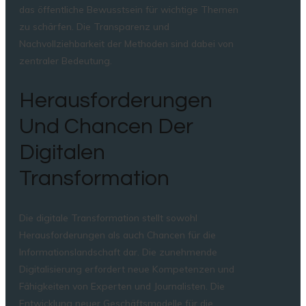
das öffentliche Bewusstsein für wichtige Themen
zu schärfen. Die Transparenz und
Nachvollziehbarkeit der Methoden sind dabei von
zentraler Bedeutung.
Herausforderungen
Und Chancen Der
Digitalen
Transformation
Die digitale Transformation stellt sowohl
Herausforderungen als auch Chancen für die
Informationslandschaft dar. Die zunehmende
Digitalisierung erfordert neue Kompetenzen und
Fähigkeiten von Experten und Journalisten. Die
Entwicklung neuer Geschäftsmodelle für die