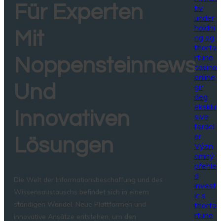
Für Experten
tiv
under
holdni
Mit
ng og
thorfo
rtune
Noppensteinnews
casino
online
Und
gir
deg
eksklu
Innovativen
sive
fordel
er
Lösungen
Význ
amný
přehle
d
Die Welt der Informationsbeschaffung und des
invest
Wissensaustauschs befindet sich in einem
ic s
ständigen Wandel. Neue Plattformen und
thorfo
rtune
innovative Ansätze entstehen, um den