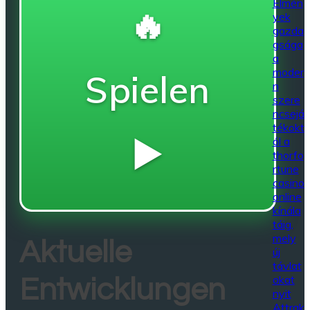
Élmén
🔥
yek
gazda
gsága
a
moder
Spielen
n
szere
ncsejá
tékokt
▶️
ól a
thorfo
rtune
casino
online
kínála
táig,
mely
Aktuelle
új
távlat
okat
Entwicklungen
nyit
Attrak