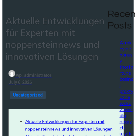
Recen
Aktuelle Entwicklungen
Posts
für Experten mit
noppensteinnews und
Atrak
cyjne
innovativen Lösungen
bonus
y
thorfo
rtune
wp_administrator
casino
July 6, 2026
i
prakty
Uncategorized
czne
wska
zówki
dla
nowy
Aktuelle Entwicklungen für Experten mit
ch
noppensteinnews und innovativen Lösungen
użytk