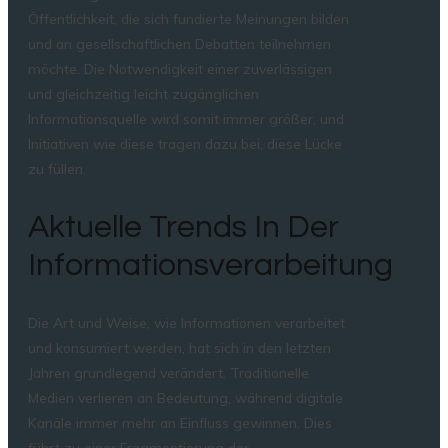
Öffentlichkeit, die sich fundierte Meinungen bilden
und an gesellschaftlichen Debatten teilnehmen
möchte. Die Notwendigkeit einer zuverlässigen
und gleichzeitig leicht zugänglichen
Informationsquelle wird somit immer größer, und
Initiativen wie diese tragen dazu bei, diese Lücke
zu füllen.
Aktuelle Trends In Der
Informationsverarbeitung
Die Art und Weise, wie Informationen verarbeitet
und konsumiert werden, hat sich in den letzten
Jahren grundlegend verändert. Traditionelle
Medien verlieren an Bedeutung, während digitale
Kanäle immer mehr an Einfluss gewinnen. Dies