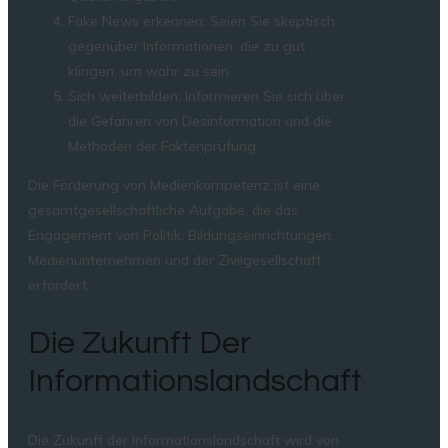
Fake News erkennen: Seien Sie skeptisch
gegenüber Informationen, die zu gut
klingen, um wahr zu sein.
Sich weiterbilden: Informieren Sie sich über
die Gefahren von Desinformation und die
Methoden der Faktenprüfung.
Die Förderung von Medienkompetenz ist eine
gesamtgesellschaftliche Aufgabe, die das
Engagement von Politik, Bildungseinrichtungen,
Medienunternehmen und der Zivilgesellschaft
erfordert.
Die Zukunft Der
Informationslandschaft
Die Zukunft der Informationslandschaft wird von