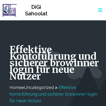
DiGi
Sahoolat
Effektive
Kontoführung und
sicherer browinner
login für neue
Nutzer
Home
>
Uncategorized
>
Effektive
Kontoführung und sicherer browinner login
für neue Nutzer