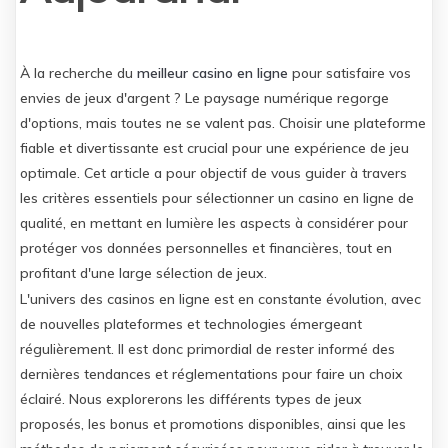
À la recherche du
meilleur casino en ligne
pour satisfaire vos
envies de jeux d'argent ? Le paysage numérique regorge
d'options, mais toutes ne se valent pas. Choisir une plateforme
fiable et divertissante est crucial pour une expérience de jeu
optimale. Cet article a pour objectif de vous guider à travers
les critères essentiels pour sélectionner un casino en ligne de
qualité, en mettant en lumière les aspects à considérer pour
protéger vos données personnelles et financières, tout en
profitant d'une large sélection de jeux.
L'univers des casinos en ligne est en constante évolution, avec
de nouvelles plateformes et technologies émergeant
régulièrement. Il est donc primordial de rester informé des
dernières tendances et réglementations pour faire un choix
éclairé. Nous explorerons les différents types de jeux
proposés, les bonus et promotions disponibles, ainsi que les