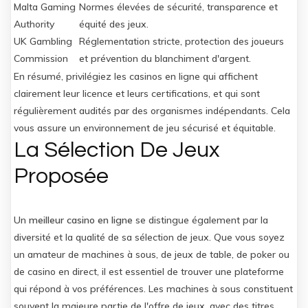
Malta Gaming
Normes élevées de sécurité, transparence et
Authority
équité des jeux.
UK Gambling
Réglementation stricte, protection des joueurs
Commission
et prévention du blanchiment d'argent.
En résumé, privilégiez les casinos en ligne qui affichent
clairement leur licence et leurs certifications, et qui sont
régulièrement audités par des organismes indépendants. Cela
vous assure un environnement de jeu sécurisé et équitable.
La Sélection De Jeux
Proposée
Un
meilleur casino en ligne
se distingue également par la
diversité et la qualité de sa sélection de jeux. Que vous soyez
un amateur de machines à sous, de jeux de table, de poker ou
de casino en direct, il est essentiel de trouver une plateforme
qui répond à vos préférences. Les machines à sous constituent
souvent la majeure partie de l'offre de jeux, avec des titres