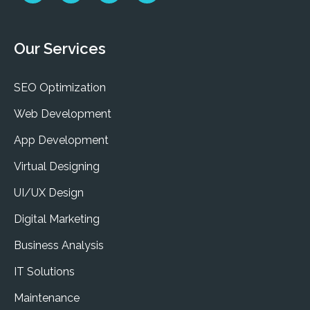
Our Services
SEO Optimization
Web Development
App Development
Virtual Designing
UI/UX Design
Digital Marketing
Business Analysis
IT Solutions
Maintenance