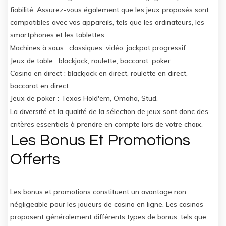
fiabilité. Assurez-vous également que les jeux proposés sont
compatibles avec vos appareils, tels que les ordinateurs, les
smartphones et les tablettes.
Machines à sous : classiques, vidéo, jackpot progressif.
Jeux de table : blackjack, roulette, baccarat, poker.
Casino en direct : blackjack en direct, roulette en direct,
baccarat en direct.
Jeux de poker : Texas Hold'em, Omaha, Stud.
La diversité et la qualité de la sélection de jeux sont donc des
critères essentiels à prendre en compte lors de votre choix.
Les Bonus Et Promotions
Offerts
Les bonus et promotions constituent un avantage non
négligeable pour les joueurs de casino en ligne. Les casinos
proposent généralement différents types de bonus, tels que