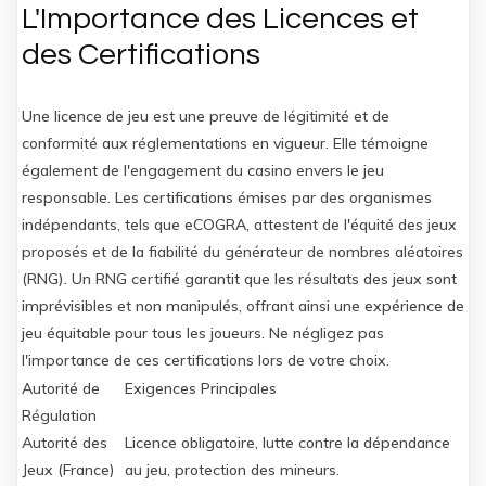
L'Importance des Licences et
des Certifications
Une licence de jeu est une preuve de légitimité et de
conformité aux réglementations en vigueur. Elle témoigne
également de l'engagement du casino envers le jeu
responsable. Les certifications émises par des organismes
indépendants, tels que eCOGRA, attestent de l'équité des jeux
proposés et de la fiabilité du générateur de nombres aléatoires
(RNG). Un RNG certifié garantit que les résultats des jeux sont
imprévisibles et non manipulés, offrant ainsi une expérience de
jeu équitable pour tous les joueurs. Ne négligez pas
l'importance de ces certifications lors de votre choix.
Autorité de
Exigences Principales
Régulation
Autorité des
Licence obligatoire, lutte contre la dépendance
Jeux (France)
au jeu, protection des mineurs.