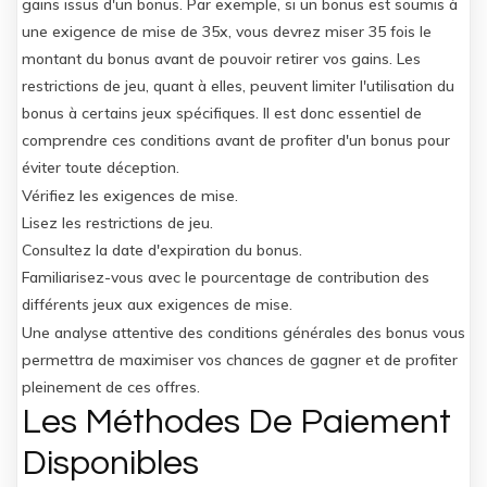
gains issus d'un bonus. Par exemple, si un bonus est soumis à
une exigence de mise de 35x, vous devrez miser 35 fois le
montant du bonus avant de pouvoir retirer vos gains. Les
restrictions de jeu, quant à elles, peuvent limiter l'utilisation du
bonus à certains jeux spécifiques. Il est donc essentiel de
comprendre ces conditions avant de profiter d'un bonus pour
éviter toute déception.
Vérifiez les exigences de mise.
Lisez les restrictions de jeu.
Consultez la date d'expiration du bonus.
Familiarisez-vous avec le pourcentage de contribution des
différents jeux aux exigences de mise.
Une analyse attentive des conditions générales des bonus vous
permettra de maximiser vos chances de gagner et de profiter
pleinement de ces offres.
Les Méthodes De Paiement
Disponibles