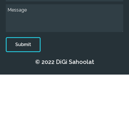
Submit
© 2022 DiGi Sahoolat