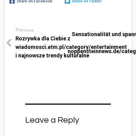
Share on Facebook
Share on Twitter
Previous
Sensationalität und spa
Rozrywka dla Ciebie z
wiadomosci.atm.pl/category/entertainment
noppensteinnews.de/categ
i najnowsze trendy kulturalne
Leave a Reply