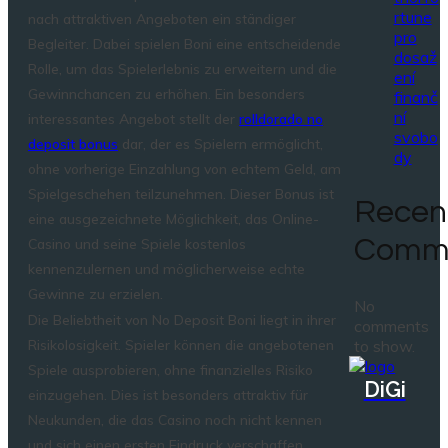
rtune
nach attraktiven Angeboten ein ständiger
pro
Begleiter. Dabei spielen Boni eine entscheidende
dosaž
Rolle, um das Spielerlebnis zu erweitern und die
ení
Gewinnchancen zu erhöhen. Ein besonders
finanč
ní
interessantes Angebot stellt der
rolldorado no
svobo
deposit bonus
dar, der es Spielern ermöglicht,
dy
ohne vorherige Einzahlung von echtem Geld, am
Spielgeschehen teilzunehmen. Dieser Bonus ist
Recen
eine ausgezeichnete Möglichkeit, das Online-
Comm
Casino und seine Spiele kostenlos
kennenzulernen und möglicherweise echte
Gewinne zu erzielen.
No
Die Beliebtheit von No Deposit Boni liegt in ihrer
comments
Risikolosigkeit. Spieler können die angebotenen
to show.
Spiele ausprobieren, ohne finanzielles Risiko
DiGi
einzugehen. Dies ist besonders attraktiv für
Neukunden, die das Casino noch nicht kennen
und sich einen ersten Eindruck verschaffen