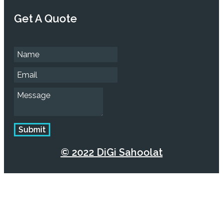
Get A Quote
Submit
© 2022 DiGi Sahoolat