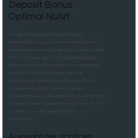
Deposit Bonus
Optimal Nutzt
Um den Rolldorado No Deposit Bonus
bestmöglich zu nutzen, ist eine strategische
Herangehensweise erforderlich. Zunächst sollte
man sich genau über die Bonusbedingungen
informieren und sicherstellen, dass man diese
versteht. Anschließend kann man die
angebotenen Spiele ausprobieren und eine
Strategie entwickeln, die den eigenen
Präferenzen und Zielen entspricht. Es ist ratsam,
Spiele mit einem hohen Return to Player (RTP)
zu wählen, um die Gewinnchancen zu
maximieren.
Auswahl der richtigen