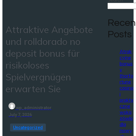
Recen
Attraktive Angebote
Posts
und rolldorado no
deposit bonus für
Atrak
cyjne
risikoloses
bonus
y
Spielvergnügen
thorfo
rtune
erwarten Sie
casino
i
prakty
czne
wp_administrator
wska
July 7, 2026
zówki
dla
Uncategorized
nowy