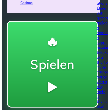
Casinos
ations
Élmén
yek
gazda
gsága
a
moder
🔥
n
szere
ncsejá
tékokt
ól a
Spielen
thorfo
rtune
casino
online
▶️
kínála
táig,
mely
új
távlat
okat