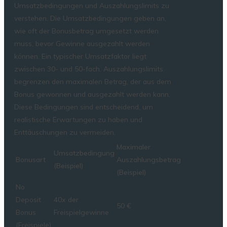
Umsatzbedingungen und Auszahlungslimits zu
verstehen. Die Umsatzbedingungen geben an,
wie oft der Bonusbetrag umgesetzt werden
muss, bevor Gewinne ausgezahlt werden
können. Ein typischer Umsatzfaktor liegt
zwischen 30- und 50-fach. Auszahlungslimits
begrenzen den maximalen Betrag, der aus dem
Bonus gewonnen und ausgezahlt werden kann.
Diese Bedingungen sind entscheidend, um
realistische Erwartungen zu haben und
Enttäuschungen zu vermeiden.
Maximaler
Umsatzbedingung
Bonusart
Auszahlungsbetrag
(Beispiel)
(Beispiel)
No
Deposit
40x der
50 €
Bonus
Freispielgewinne
(Freispiele)