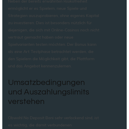
Neben der bereits erwähnten Risikofreiheit
ermöglicht er es Spielern, neue Spiele und
Strategien auszuprobieren, ohne eigenes Kapital
zu investieren. Dies ist besonders nützlich für
diejenigen, die sich mit Online-Casinos noch nicht
vertraut gemacht haben oder neue
Spielvarianten testen möchten. Der Bonus kann
als eine Art Testphase betrachtet werden, die
den Spielern die Möglichkeit gibt, die Plattform
und das Angebot kennenzulernen.
Umsatzbedingungen
und Auszahlungslimits
verstehen
Obwohl No Deposit Boni sehr verlockend sind, ist
es wichtig, die damit verbundenen