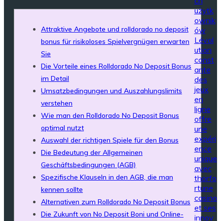
ch
użytk
ownik
Attraktive Angebote und rolldorado no deposit
ów
Lévol
bonus für risikoloses Spielvergnügen erwarten
ution
Sie
const
Die Vorteile eines Rolldorado No Deposit Bonus
ante
im Detail
des
jeux
Umsatzbedingungen und Auszahlungslimits
en
verstehen
ligne
Wie man den Rolldorado No Deposit Bonus
offre
optimal nutzt
une
expéri
Auswahl der richtigen Spiele für den Bonus
ence
Die Bedeutung der Allgemeinen
unique
Geschäftsbedingungen (AGB)
avec
Spezifische Klauseln in den AGB, die man
thorfo
rtune
kennen sollte
casino
Alternativen zum Rolldorado No Deposit Bonus
et ses
Die Zukunft von No Deposit Boni und Online-
innov