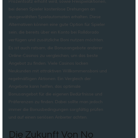
Prozentsatz erhöht wird, sowie Freispielaktionen,
bei denen Spieler kostenlose Drehungen an
ausgewählten Spielautomaten erhalten. Diese
Alternativen können eine gute Option für Spieler
sein, die bereits über ein Konto bei Rolldorado
verfügen und zusätzliche Boni nutzen möchten.
Es ist auch ratsam, die Bonusangebote anderer
Online-Casinos zu vergleichen, um das beste
Angebot zu finden. Viele Casinos locken
Neukunden mit attraktiven Willkommensboni und
regelmäßigen Aktionen. Ein Vergleich der
Angebote kann helfen, das optimale
Bonusangebot für die eigenen Bedürfnisse und
Präferenzen zu finden. Dabei sollte man jedoch
immer die Bonusbedingungen sorgfältig prüfen
und auf einen seriösen Anbieter achten.
Die Zukunft Von No