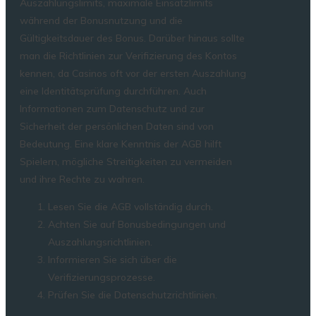
Auszahlungslimits, maximale Einsatzlimits
während der Bonusnutzung und die
Gültigkeitsdauer des Bonus. Darüber hinaus sollte
man die Richtlinien zur Verifizierung des Kontos
kennen, da Casinos oft vor der ersten Auszahlung
eine Identitätsprüfung durchführen. Auch
Informationen zum Datenschutz und zur
Sicherheit der persönlichen Daten sind von
Bedeutung. Eine klare Kenntnis der AGB hilft
Spielern, mögliche Streitigkeiten zu vermeiden
und ihre Rechte zu wahren.
Lesen Sie die AGB vollständig durch.
Achten Sie auf Bonusbedingungen und
Auszahlungsrichtlinien.
Informieren Sie sich über die
Verifizierungsprozesse.
Prüfen Sie die Datenschutzrichtlinien.