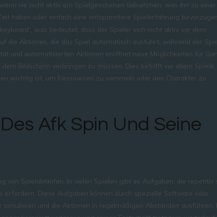
, wenn sie nicht aktiv am Spielgeschehen teilnehmen, was ihn zu einer
g Zeit haben oder einfach eine entspanntere Spielerfahrung bevorzuge
 keyboard“, was bedeutet, dass der Spieler sich nicht aktiv vor dem
auf die Aktionen, die das Spiel automatisch ausführt, während der Spie
ität und automatisierten Aktionen eröffnet neue Möglichkeiten für Ga
 dem Bildschirm verbringen zu müssen. Dies betrifft vor allem Spiele,
en wichtig ist, um Ressourcen zu sammeln oder den Charakter zu
Des Afk Spin Und Seine
g von Spielabläufen. In vielen Spielen gibt es Aufgaben, die repetitiv 
rs erfordern. Diese Aufgaben können durch spezielle Software oder
er simulieren und die Aktionen in regelmäßigen Abständen ausführen.