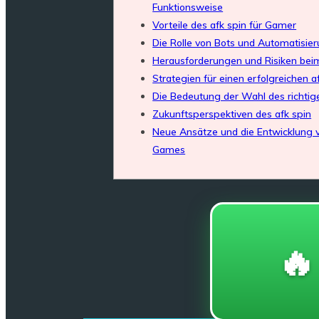
Funktionsweise
Vorteile des afk spin für Gamer
Die Rolle von Bots und Automatisie
Herausforderungen und Risiken beim
Strategien für einen erfolgreichen a
Die Bedeutung der Wahl des richtig
Zukunftsperspektiven des afk spin
Neue Ansätze und die Entwicklung v
Games
🔥