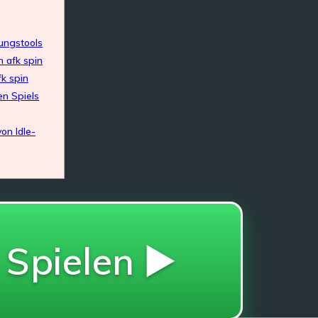
rungstools
 afk spin
fk spin
en Spiels
on Idle-
 Spielen ▶️