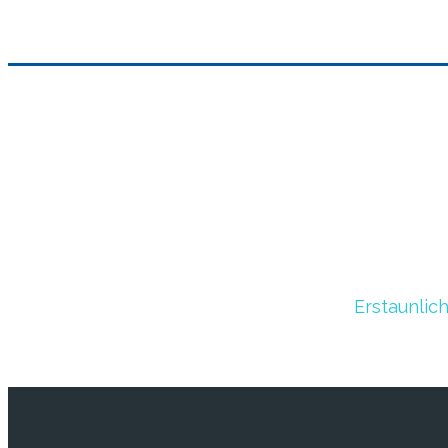
Erstaunliche M
innovativen af
Home
>
Uncategorized
>
Erstaunlich