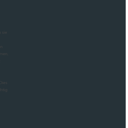
 sie
en
dmen,
:
Dies
chtig