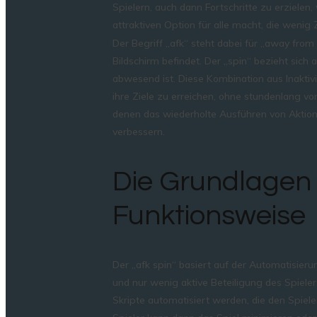
Spielern, auch dann Fortschritte zu erzielen
attraktiven Option für alle macht, die weni
Der Begriff „afk“ steht dabei für „away from
Bildschirm befindet. Der „spin“ bezieht sich 
abwesend ist. Diese Kombination aus Inaktiv
ihre Ziele zu erreichen, ohne stundenlang vor
denen das wiederholte Ausführen von Aktion
verbessern.
Die Grundlagen 
Funktionsweise
Der „afk spin“ basiert auf der Automatisierun
und nur wenig aktive Beteiligung des Spiele
Skripte automatisiert werden, die den Spiel