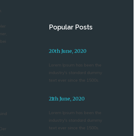
n.
Popular Posts
ler
mer,
 bei
20th June, 2020
Lorem Ipsum has been the
industry's standard dummy
text ever since the 1500s.
21th June, 2020
Lorem Ipsum has been the
sind
industry's standard dummy
text ever since the 1500s.
 Der