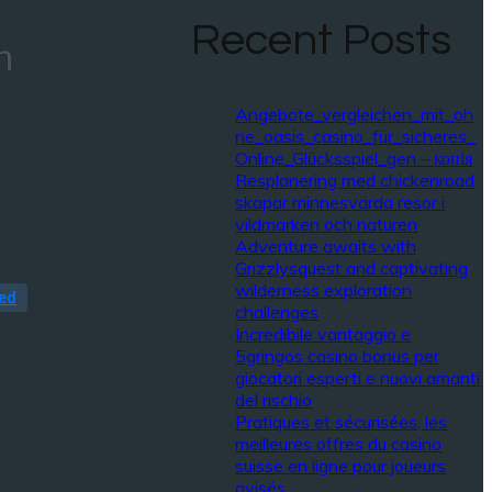
Recent Posts
m
Angebote_vergleichen_mit_oh
ne_oasis_casino_für_sicheres_
Online_Glücksspiel_gen – копія
Resplanering med chickenroad
skapar minnesvärda resor i
vildmarken och naturen
Adventure awaits with
Grizzlysquest and captivating
wilderness exploration
ed
challenges
Incredibile vantaggio e
5gringos casino bonus per
giocatori esperti e nuovi amanti
del rischio
Pratiques et sécurisées, les
meilleures offres du casino
suisse en ligne pour joueurs
avisés