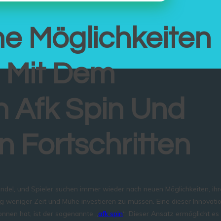
he Möglichkeiten
 Mit Dem
n Afk Spin Und
n Fortschritten
andel, und Spieler suchen immer wieder nach neuen Möglichkeiten, ihr
ig weniger Zeit und Mühe investieren zu müssen. Eine dieser Innovati
onnen hat, ist der sogenannte „
afk spin
“. Dieser Ansatz ermöglicht es