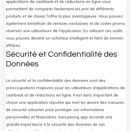
applications de cashback et de réductions en ligne vous
permettent de comparer facilement les prix de différents
produits et de choisir l'offre la plus avantageuse. Vous pouvez
également bénéficier de remises exclusives et de codes promo
réservés aux utilisateurs de l'application. En utilisant ces outils,
vous pouvez devenir un acheteur intelligent et faire de bonnes
affaires.
Sécurité et Confidentialité des
Données
La sécurité et la confidentialité des données sont des
préoccupations majeures pour les utilisateurs d'applications de
cashback et de réductions en ligne. Il est donc important de
choisir une application réputée qui met en œuvre des mesures
de sécurité robustes pour protéger vos informations
personnelles et financières. bonuskong app accorde une
grande importance à la sécurité des données de ses