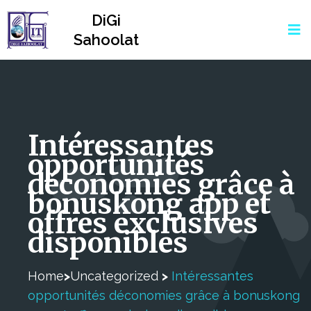
DiGi
Sahoolat
Intéressantes
opportunités
déconomies grâce à
bonuskong app et
offres exclusives
disponibles
Home
>
Uncategorized
>
Intéressantes
opportunités déconomies grâce à bonuskong