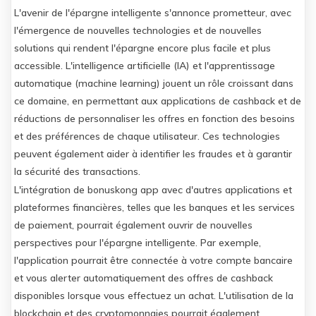
L'avenir de l'épargne intelligente s'annonce prometteur, avec
l'émergence de nouvelles technologies et de nouvelles
solutions qui rendent l'épargne encore plus facile et plus
accessible. L'intelligence artificielle (IA) et l'apprentissage
automatique (machine learning) jouent un rôle croissant dans
ce domaine, en permettant aux applications de cashback et de
réductions de personnaliser les offres en fonction des besoins
et des préférences de chaque utilisateur. Ces technologies
peuvent également aider à identifier les fraudes et à garantir
la sécurité des transactions.
L'intégration de bonuskong app avec d'autres applications et
plateformes financières, telles que les banques et les services
de paiement, pourrait également ouvrir de nouvelles
perspectives pour l'épargne intelligente. Par exemple,
l'application pourrait être connectée à votre compte bancaire
et vous alerter automatiquement des offres de cashback
disponibles lorsque vous effectuez un achat. L'utilisation de la
blockchain et des cryptomonnaies pourrait également