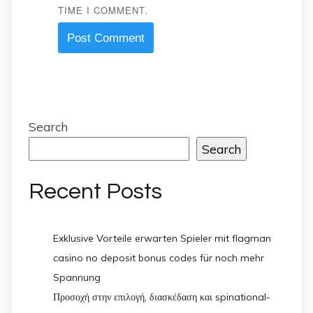
TIME I COMMENT.
Search
Search
Recent Posts
Exklusive Vorteile erwarten Spieler mit flagman
casino no deposit bonus codes für noch mehr
Spannung
Προσοχή στην επιλογή, διασκέδαση και spinational-