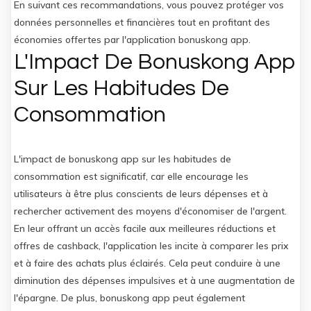
En suivant ces recommandations, vous pouvez protéger vos
données personnelles et financières tout en profitant des
économies offertes par l'application bonuskong app.
L'Impact De Bonuskong App
Sur Les Habitudes De
Consommation
L'impact de bonuskong app sur les habitudes de
consommation est significatif, car elle encourage les
utilisateurs à être plus conscients de leurs dépenses et à
rechercher activement des moyens d'économiser de l'argent.
En leur offrant un accès facile aux meilleures réductions et
offres de cashback, l'application les incite à comparer les prix
et à faire des achats plus éclairés. Cela peut conduire à une
diminution des dépenses impulsives et à une augmentation de
l'épargne. De plus, bonuskong app peut également