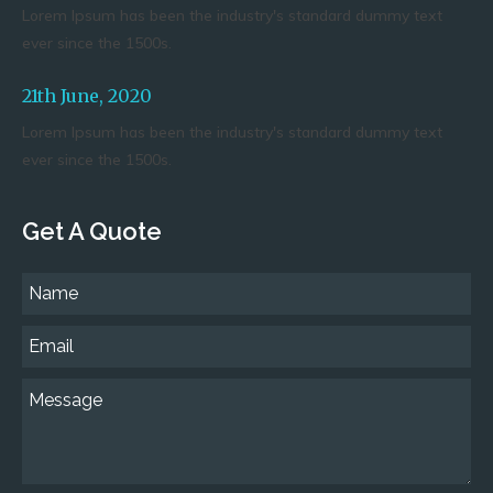
Lorem Ipsum has been the industry's standard dummy text
ever since the 1500s.
21th June, 2020
Lorem Ipsum has been the industry's standard dummy text
ever since the 1500s.
Get A Quote