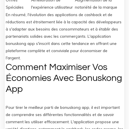
Offres
Amélioration de
Augmentation de la
Spéciales
l'expérience utilisateur
notoriété de la marque
En résumé, l'évolution des applications de cashback et de
réductions est étroitement liée à la capacité des développeurs
à s'adapter aux besoins des consommateurs et à établir des
partenariats solides avec les commerçants. L'application
bonuskong app s'inscrit dans cette tendance en offrant une
plateforme complète et conviviale pour économiser de
l'argent.
Comment Maximiser Vos
Économies Avec Bonuskong
App
Pour tirer le meilleur parti de bonuskong app, il est important
de comprendre ses différentes fonctionnalités et de savoir
comment les utiliser efficacement. L'application propose une