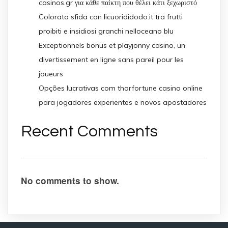
casinos.gr για κάθε παίκτη που θέλει κάτι ξεχωριστό
Colorata sfida con licuorididodo.it tra frutti
proibiti e insidiosi granchi nelloceano blu
Exceptionnels bonus et playjonny casino, un
divertissement en ligne sans pareil pour les
joueurs
Opções lucrativas com thorfortune casino online
para jogadores experientes e novos apostadores
Recent Comments
No comments to show.