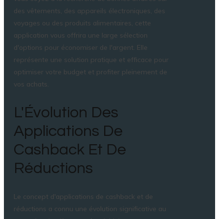
des vêtements, des appareils électroniques, des
voyages ou des produits alimentaires, cette
application vous offrira une large sélection
d'options pour économiser de l'argent. Elle
représente une solution pratique et efficace pour
optimiser votre budget et profiter pleinement de
vos achats.
L'Évolution Des
Applications De
Cashback Et De
Réductions
Le concept d'applications de cashback et de
réductions a connu une évolution significative au