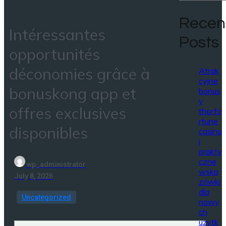
Recen
Intéressantes
Posts
opportunités
déconomies grâce à
Atrak
cyjne
bonuskong app et
bonus
y
offres exclusives
thorfo
rtune
disponibles
casino
i
prakty
czne
wp_administrator
wska
July 8, 2026
zówki
dla
Uncategorized
nowy
ch
użytk