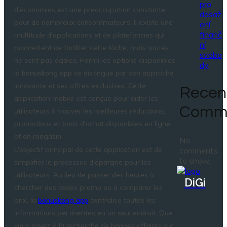
pro
d'économies est une préoccupation constante
dosaž
pour de nombreux consommateurs. Il existe une
ení
finanč
multitude d'applications et de plateformes qui
ní
promettent de faciliter cette tâche, mais toutes
svobo
ne sont pas égales. Parmi les options disponibles,
dy
la
bonuskong app
se distingue par son approche
innovante et ses offres exclusives. Cette
Recen
application mobile est conçue pour aider les
Comm
utilisateurs à trouver les meilleures réductions,
promotions et bons d'achat disponibles en ligne
et en magasin.
No
L'objectif principal de cette application est de
comments
to show.
simplifier le processus d'épargne pour les
utilisateurs. Au lieu de passer des heures à
DiGi
chercher des codes promo ou à comparer les
prix, la
bonuskong app
centralise toutes les
informations pertinentes en un seul endroit. Que
vous soyez à la recherche de bonnes affaires sur