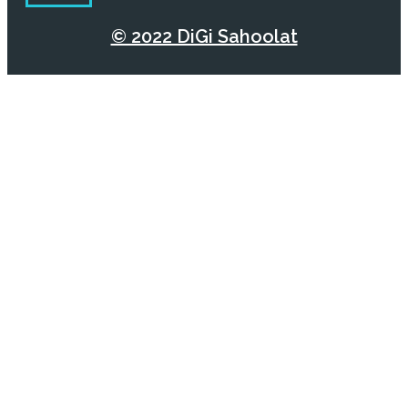
© 2022 DiGi Sahoolat