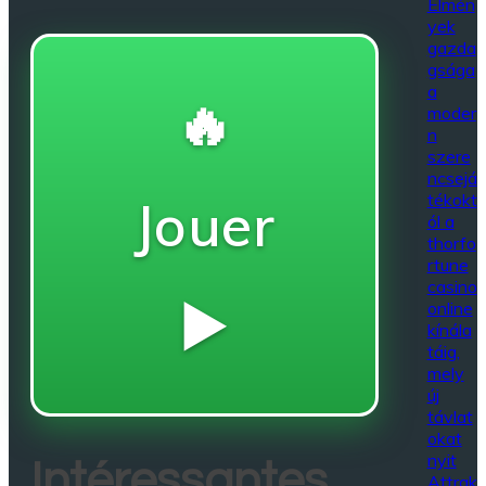
Élmén
yek
gazda
gsága
a
🔥
moder
n
szere
ncsejá
tékokt
Jouer
ól a
thorfo
rtune
casino
▶️
online
kínála
táig,
mely
új
távlat
okat
nyit
Intéressantes
Attrak