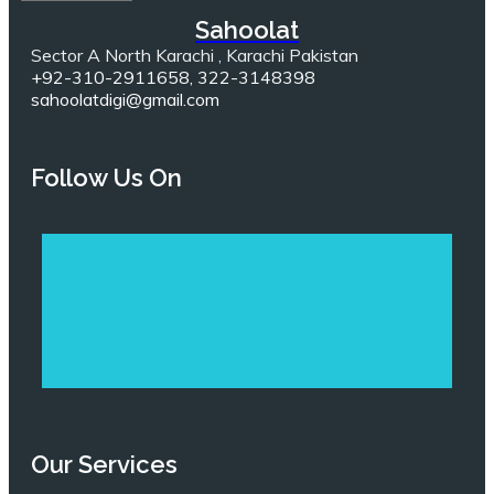
Sahoolat
Sector A North Karachi , Karachi Pakistan
+92-310-2911658, 322-3148398
sahoolatdigi@gmail.com
Follow Us On
Our Services