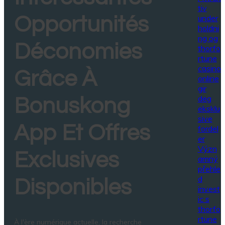
tiv
Opportunités
under
holdni
ng og
Déconomies
thorfo
rtune
casino
Grâce À
online
gir
deg
Bonuskong
eksklu
sive
App Et Offres
fordel
er
Význ
Exclusives
amný
přehle
d
Disponibles
invest
ic s
thorfo
rtune
À l'ère numérique actuelle, la recherche