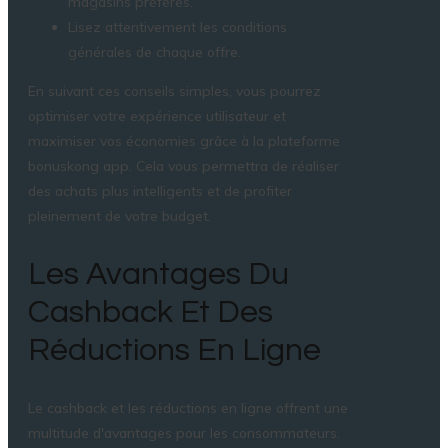
magasins préférés.
Lisez attentivement les conditions
générales de chaque offre.
En suivant ces conseils simples, vous pourrez
optimiser votre expérience utilisateur et
maximiser vos économies grâce à la plateforme
bonuskong app. Cela vous permettra de réaliser
des achats plus intelligents et de profiter
pleinement de votre budget.
Les Avantages Du
Cashback Et Des
Réductions En Ligne
Le cashback et les réductions en ligne offrent une
multitude d'avantages pour les consommateurs.