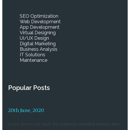
SEO Optimization
Web Development
App Development
Virtual Designing
UI/UX Design
Digital Marketing
Business Analysis
IT Solutions
Maintenance
Popular Posts
20th June, 2020
Lorem Ipsum has been the industry's standard dummy text