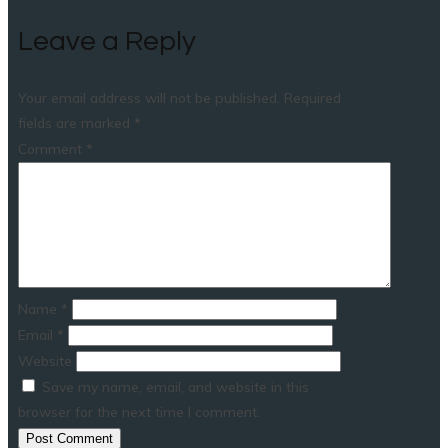
Leave a Reply
Your email address will not be published.
Required
fields are marked
*
Comment
*
Name
*
Email
*
Website
Save my name, email, and website in this
browser for the next time I comment.