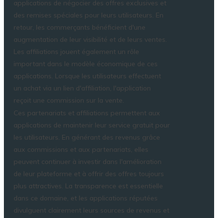
applications de négocier des offres exclusives et
des remises spéciales pour leurs utilisateurs. En
retour, les commerçants bénéficient d'une
augmentation de leur visibilité et de leurs ventes.
Les affiliations jouent également un rôle
important dans le modèle économique de ces
applications. Lorsque les utilisateurs effectuent
un achat via un lien d'affiliation, l'application
reçoit une commission sur la vente.
Ces partenariats et affiliations permettent aux
applications de maintenir leur service gratuit pour
les utilisateurs. En générant des revenus grâce
aux commissions et aux partenariats, elles
peuvent continuer à investir dans l'amélioration
de leur plateforme et à offrir des offres toujours
plus attractives. La transparence est essentielle
dans ce domaine, et les applications réputées
divulguent clairement leurs sources de revenus et