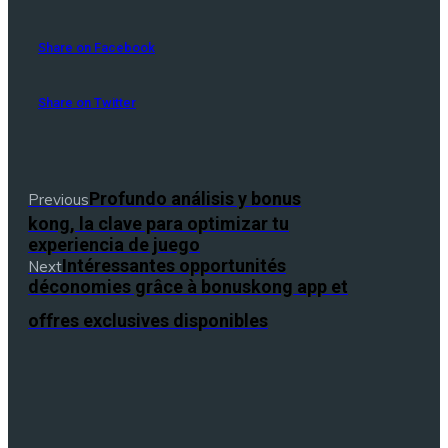
Share on Facebook
Share on Twitter
Profundo análisis y bonus
Previous
kong, la clave para optimizar tu
experiencia de juego
Intéressantes opportunités
Next
déconomies grâce à bonuskong app et
offres exclusives disponibles