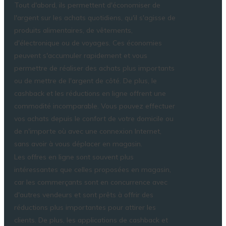
Tout d'abord, ils permettent d'économiser de
l'argent sur les achats quotidiens, qu'il s'agisse de
produits alimentaires, de vêtements,
d'électronique ou de voyages. Ces économies
peuvent s'accumuler rapidement et vous
permettre de réaliser des achats plus importants
ou de mettre de l'argent de côté. De plus, le
cashback et les réductions en ligne offrent une
commodité incomparable. Vous pouvez effectuer
vos achats depuis le confort de votre domicile ou
de n'importe où avec une connexion Internet,
sans avoir à vous déplacer en magasin.
Les offres en ligne sont souvent plus
intéressantes que celles proposées en magasin,
car les commerçants sont en concurrence avec
d'autres vendeurs et sont prêts à offrir des
réductions plus importantes pour attirer les
clients. De plus, les applications de cashback et