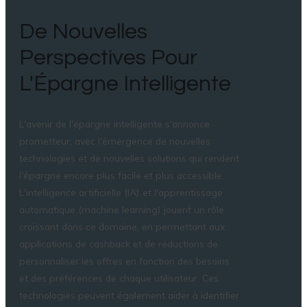
De Nouvelles
Perspectives Pour
L'Épargne Intelligente
L'avenir de l'épargne intelligente s'annonce
prometteur, avec l'émergence de nouvelles
technologies et de nouvelles solutions qui rendent
l'épargne encore plus facile et plus accessible.
L'intelligence artificielle (IA) et l'apprentissage
automatique (machine learning) jouent un rôle
croissant dans ce domaine, en permettant aux
applications de cashback et de réductions de
personnaliser les offres en fonction des besoins
et des préférences de chaque utilisateur. Ces
technologies peuvent également aider à identifier