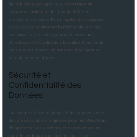
de réductions en ligne vous permettent de
comparer facilement les prix de différents
produits et de choisir l'offre la plus avantageuse.
Vous pouvez également bénéficier de remises
exclusives et de codes promo réservés aux
utilisateurs de l'application. En utilisant ces outils,
vous pouvez devenir un acheteur intelligent et
faire de bonnes affaires.
Sécurité et
Confidentialité des
Données
La sécurité et la confidentialité des données sont
des préoccupations majeures pour les utilisateurs
d'applications de cashback et de réductions en
ligne. Il est donc important de choisir une