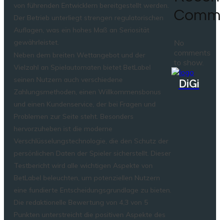
von führenden Entwicklern bereitgestellt werden.
Comm
Der Betrieb unterliegt strengen regulatorischen
Auflagen, was ein hohes Maß an Seriosität
No
gewährleistet.
comments
Neben dem breiten Wettangebot und der
to show.
Vielzahl an Spielautomaten bietet BetLabel
seinen Nutzern auch verschiedene
DiGi
Zahlungsmethoden, einen Willkommensbonus
und einen Kundenservice, der bei Fragen und
Problemen zur Seite steht. Besonders
hervorzuheben ist die moderne
Verschlüsselungstechnologie, die den Schutz der
persönlichen Daten der Spieler sicherstellt. Dieser
Testbericht wird alle wichtigen Aspekte von
BetLabel beleuchten, um potenziellen Nutzern
eine fundierte Entscheidungsgrundlage zu bieten.
Die redaktionelle Bewertung von 4,3 von 5
Punkten unterstreicht die positiven Aspekte des