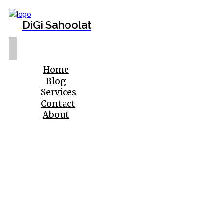
DiGi Sahoolat
Home
Blog
Services
Contact
About
Umfassende