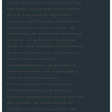
mobilen App könnten in Zukunft eine wichtige
Rolle spielen. Darüber hinaus könnte BetLabel
durch die Erweiterung der angebotenen
Sportarten und Wettmärkte seine Position im
Sportwettenbereich weiter ausbauen. Die
Anpassung an die sich ändernden Bedürfnisse
der Spieler und die Berücksichtigung neuer
Trends im Online-Glücksspiel sind entscheidend
für den langfristigen Erfolg von BetLabel. Eine
stetige Weiterentwicklung der
Sicherheitsmaßnahmen und die Förderung
verantwortungsbewussten Spielens bleiben
dabei von zentraler Bedeutung.
Die Zusammenarbeit mit aufstrebenden
Softwareentwicklern und die Einführung
innovativer Spielmechaniken könnten ebenfalls
dazu beitragen, das Casino-Angebot von
BetLabel noch attraktiver zu gestalten. Die