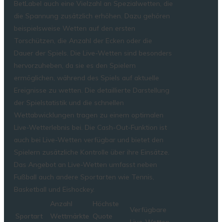
BetLabel auch eine Vielzahl an Spezialwetten, die
die Spannung zusätzlich erhöhen. Dazu gehören
beispielsweise Wetten auf den ersten
Torschützen, die Anzahl der Ecken oder die
Dauer der Spiels. Die Live-Wetten sind besonders
hervorzuheben, da sie es den Spielern
ermöglichen, während des Spiels auf aktuelle
Ereignisse zu wetten. Die detaillierte Darstellung
der Spielstatistik und die schnellen
Wettabwicklungen tragen zu einem optimalen
Live-Wetterlebnis bei. Die Cash-Out-Funktion ist
auch bei Live-Wetten verfügbar und bietet den
Spielern zusätzliche Kontrolle über ihre Einsätze.
Das Angebot an Live-Wetten umfasst neben
Fußball auch andere Sportarten wie Tennis,
Basketball und Eishockey.
Anzahl
Höchste
Verfügbare
Sportart
Wettmärkte
Quote