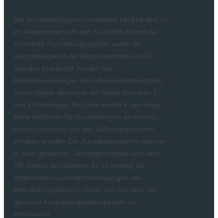
Die Auszahlungsgeschwindigkeit bei BetLabel ist
im Allgemeinen sehr gut. E-Wallets bieten die
schnellste Auszahlungsoption, wobei die
Auszahlungen in der Regel innerhalb von 24
Stunden bearbeitet werden. Bei
Banküberweisungen kann die Bearbeitungszeit
etwas länger dauern, in der Regel zwischen 1
und 3 Werktagen. BetLabel erhebt in der Regel
keine Gebühren für Auszahlungen, es können
jedoch Gebühren von den Zahlungsanbietern
erhoben werden. Die Auszahlungslimits variieren
je nach gewählter Zahlungsmethode und dem
VIP-Status des Spielers. Es ist wichtig, die
Allgemeinen Geschäftsbedingungen von
BetLabel sorgfältig zu lesen, um sich über die
genauen Auszahlungsbedingungen zu
informieren.