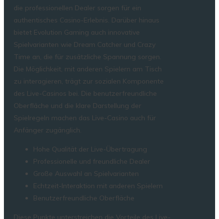
die professionellen Dealer sorgen für ein
authentisches Casino-Erlebnis. Darüber hinaus
bietet Evolution Gaming auch innovative
Spielvarianten wie Dream Catcher und Crazy
Time an, die für zusätzliche Spannung sorgen.
Die Möglichkeit, mit anderen Spielern am Tisch
zu interagieren, trägt zur sozialen Komponente
des Live-Casinos bei. Die benutzerfreundliche
Oberfläche und die klare Darstellung der
Spielregeln machen das Live-Casino auch für
Anfänger zugänglich.
Hohe Qualität der Live-Übertragung
Professionelle und freundliche Dealer
Große Auswahl an Spielvarianten
Echtzeit-Interaktion mit anderen Spielern
Benutzerfreundliche Oberfläche
Diese Punkte unterstreichen die Vorteile des Live-