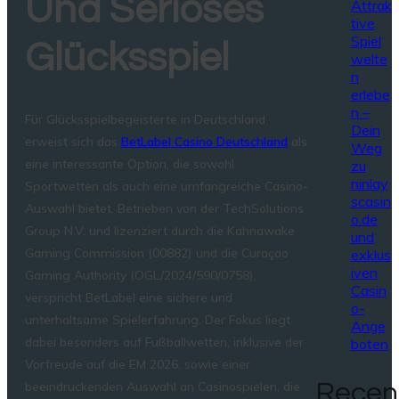
Und Seriöses
Attrak
tive
Spiel
Glücksspiel
welte
n
erlebe
n –
Für Glücksspielbegeisterte in Deutschland
Dein
erweist sich das
BetLabel Casino Deutschland
als
Weg
eine interessante Option, die sowohl
zu
ninlay
Sportwetten als auch eine umfangreiche Casino-
scasin
Auswahl bietet. Betrieben von der TechSolutions
o.de
Group N.V. und lizenziert durch die Kahnawake
und
Gaming Commission (00882) und die Curaçao
exklus
iven
Gaming Authority (OGL/2024/590/0758),
Casin
verspricht BetLabel eine sichere und
o-
unterhaltsame Spielerfahrung. Der Fokus liegt
Ange
dabei besonders auf Fußballwetten, inklusive der
boten
Vorfreude auf die EM 2026, sowie einer
Recen
beeindruckenden Auswahl an Casinospielen, die