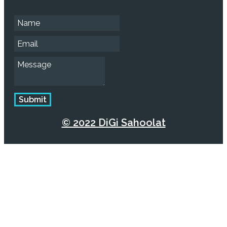
Submit
© 2022 DiGi Sahoolat