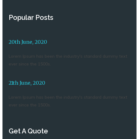
Popular Posts
20th June, 2020
Lorem Ipsum has been the industry's standard dummy text
ever since the 1500s.
21th June, 2020
Lorem Ipsum has been the industry's standard dummy text
ever since the 1500s.
Get A Quote