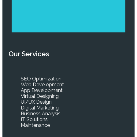
Our Services
SEO Optimization
Web Development
App Development
Virtual Designing
UI/UX Design
Digital Marketing
Business Analysis
IT Solutions
Maintenance