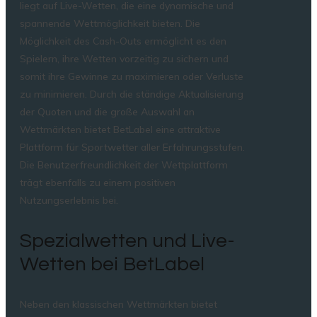
liegt auf Live-Wetten, die eine dynamische und
spannende Wettmöglichkeit bieten. Die
Möglichkeit des Cash-Outs ermöglicht es den
Spielern, ihre Wetten vorzeitig zu sichern und
somit ihre Gewinne zu maximieren oder Verluste
zu minimieren. Durch die ständige Aktualisierung
der Quoten und die große Auswahl an
Wettmärkten bietet BetLabel eine attraktive
Plattform für Sportwetter aller Erfahrungsstufen.
Die Benutzerfreundlichkeit der Wettplattform
trägt ebenfalls zu einem positiven
Nutzungserlebnis bei.
Spezialwetten und Live-
Wetten bei BetLabel
Neben den klassischen Wettmärkten bietet