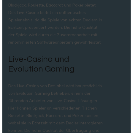
Blackjack, Roulette, Baccarat und Poker bietet.
Das Live-Casino bietet ein authentisches
Spielerlebnis, da die Spiele von echten Dealern in
Echtzeit präsentiert werden. Die hohe Qualität
der Spiele wird durch die Zusammenarbeit mit
renommierten Softwareanbietern gewährleistet.
Live-Casino und
Evolution Gaming
Das Live-Casino von BetLabel wird hauptsächlich
von Evolution Gaming betrieben, einem der
führenden Anbieter von Live-Casino-Lösungen.
Hier können Spieler an verschiedenen Tischen
Roulette, Blackjack, Baccarat und Poker spielen,
wobei sie in Echtzeit mit dem Dealer interagieren
können. Die hohe Qualität der Übertragung und