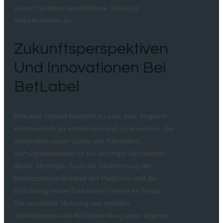
seinen Spielern verschiedene Tools zur
Selbstkontrolle an.
Zukunftsperspektiven
Und Innovationen Bei
BetLabel
BetLabel scheint bestrebt zu sein, sein Angebot
kontinuierlich zu verbessern und zu erweitern. Die
Integration neuer Spiele von führenden
Softwareanbietern ist ein wichtiger Bestandteil
dieser Strategie. Auch die Optimierung der
Benutzerfreundlichkeit der Plattform und die
Einführung neuer Funktionen stehen im Fokus.
Die verstärkte Nutzung von mobilen
Technologien und die Entwicklung einer eigenen