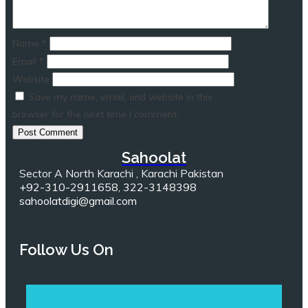
Name
*
Email
*
Website
Save my name, email, and website in this
browser for the next time I comment.
Sahoolat
Sector A North Karachi , Karachi Pakistan
+92-310-2911658, 322-3148398
sahoolatdigi@gmail.com
Follow Us On