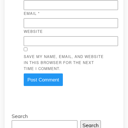
EMAIL
*
WEBSITE
SAVE MY NAME, EMAIL, AND WEBSITE
IN THIS BROWSER FOR THE NEXT
TIME I COMMENT.
Search
Search