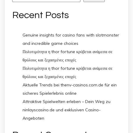
Recent Posts
Genuine insights for casino fans with slotmonster
and incredible game choices
Πολυτιμότητα η thor fortune κρύβεται ανάμεσα σε
θρύλους και ξεχασμένες εποχές
Πολυτιμότητα η thor fortune κρύβεται ανάμεσα σε
θρύλους και ξεχασμένες εποχές
Aktuelle Trends bei thenv-casinos.com.de für ein
sicheres Spielerlebnis online
Attraktive Spielwelten erleben – Dein Weg zu
ninlayscasino.de und exklusiven Casino-
Angeboten