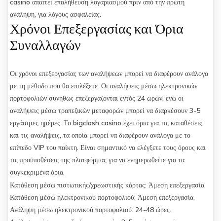
casino
απαιτεί επαλήθευση λογαριασμού πριν από την πρώτη
ανάληψη, για λόγους ασφαλείας.
Χρόνοι Επεξεργασίας και Όρια
Συναλλαγών
Οι χρόνοι επεξεργασίας των αναλήψεων μπορεί να διαφέρουν ανάλογα
με τη μέθοδο που θα επιλέξετε. Οι αναλήψεις μέσω ηλεκτρονικών
πορτοφολιών συνήθως επεξεργάζονται εντός 24 ωρών, ενώ οι
αναλήψεις μέσω τραπεζικών μεταφορών μπορεί να διαρκέσουν 3-5
εργάσιμες ημέρες. Το
bigclash casino
έχει όρια για τις καταθέσεις
και τις αναλήψεις, τα οποία μπορεί να διαφέρουν ανάλογα με το
επίπεδο VIP του παίκτη. Είναι σημαντικό να ελέγξετε τους όρους και
τις προϋποθέσεις της πλατφόρμας για να ενημερωθείτε για τα
συγκεκριμένα όρια.
Κατάθεση μέσω πιστωτικής/χρεωστικής κάρτας: Άμεση επεξεργασία.
Κατάθεση μέσω ηλεκτρονικού πορτοφολιού: Άμεση επεξεργασία.
Ανάληψη μέσω ηλεκτρονικού πορτοφολιού: 24-48 ώρες.