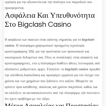
εγγύηση για την αξιοπιστία και την ποιότητα των παιχνιδιών που
προσφέρονται.
Ασφάλεια Και Υπευθυνότητα
Στο Bigclash Casino
Η ασφάλεια των παικτών είναι υψίστης σημασίας για το
bigclash
casino
. Η πλατφόρμα χρησιμοποιεί προηγμένη τεχνολογία
κρυπτογράφησης SSL για την προστασία των προσωπικών και
οικονομικών δεδομένων σας. Όλες οι συναλλαγές είναι ασφαλείς και
κρυπτογραφημένες, ενώ η πλατφόρμα διαθέτει άδειες λειτουργίας από
αξιόπιστες ρυθμιστικές αρχές. Επιπλέον, το
bigclash casino
προωθεί
την υπεύθυνη διασκέδαση και προσφέρει εργαλεία για τον έλεγχο του
χρόνου και των χρημάτων που ξοδεύετε στο καζίνο. Μπορείτε να
ορίσετε όρια κατάθεσης, απώλειας και χρόνου παιχνιδιού, καθώς και
να επιλέξετε να αυτοαποκλειστείτε από την πλατφόρμα, εάν πιστεύετε
ότι έχετε πρόβλημα με τον τζόγο.
Μέτρα Ασφαλείας και Προστασίας