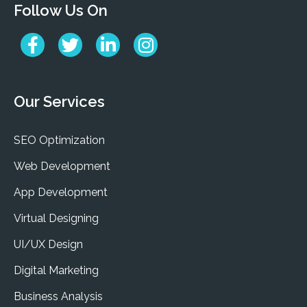
Follow Us On
Our Services
SEO Optimization
Web Development
App Development
Virtual Designing
UI/UX Design
Digital Marketing
Business Analysis