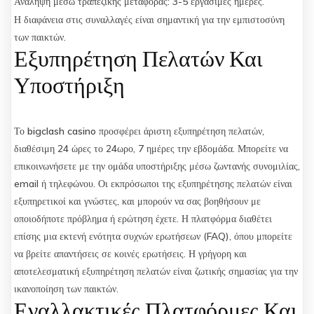
Ανάληψη μέσω τραπεζικής μεταφοράς: 3-5 εργάσιμες ημέρες.
Η διαφάνεια στις συναλλαγές είναι σημαντική για την εμπιστοσύνη
των παικτών.
Εξυπηρέτηση Πελατών Και
Υποστήριξη
Το
bigclash casino
προσφέρει άριστη εξυπηρέτηση πελατών,
διαθέσιμη 24 ώρες το 24ωρο, 7 ημέρες την εβδομάδα. Μπορείτε να
επικοινωνήσετε με την ομάδα υποστήριξης μέσω ζωντανής συνομιλίας,
email ή τηλεφώνου. Οι εκπρόσωποι της εξυπηρέτησης πελατών είναι
εξυπηρετικοί και γνώστες, και μπορούν να σας βοηθήσουν με
οποιοδήποτε πρόβλημα ή ερώτηση έχετε. Η πλατφόρμα διαθέτει
επίσης μια εκτενή ενότητα συχνών ερωτήσεων (FAQ), όπου μπορείτε
να βρείτε απαντήσεις σε κοινές ερωτήσεις. Η γρήγορη και
αποτελεσματική εξυπηρέτηση πελατών είναι ζωτικής σημασίας για την
ικανοποίηση των παικτών.
Εναλλακτικές Πλατφόρμες Και