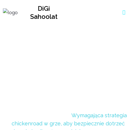
DiGi
Sahoolat
Wymagająca
strategia
chickenroad w grze,
aby bezpiecznie
dotrzeć do celu i
uniknąć przeszkód
Home
>
Uncategorized
>
Wymagająca strategia
chickenroad w grze, aby bezpiecznie dotrzeć