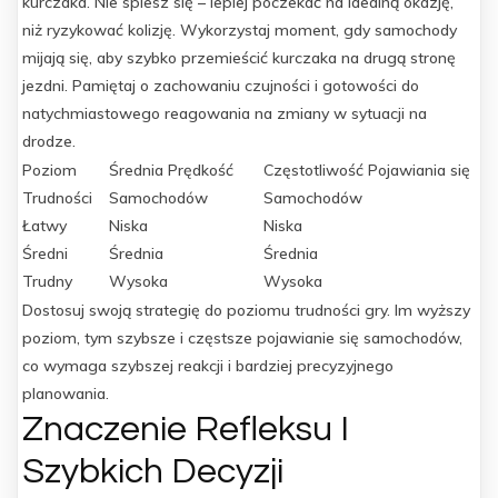
kurczaka. Nie spiesz się – lepiej poczekać na idealną okazję,
niż ryzykować kolizję. Wykorzystaj moment, gdy samochody
mijają się, aby szybko przemieścić kurczaka na drugą stronę
jezdni. Pamiętaj o zachowaniu czujności i gotowości do
natychmiastowego reagowania na zmiany w sytuacji na
drodze.
Poziom
Średnia Prędkość
Częstotliwość Pojawiania się
Trudności
Samochodów
Samochodów
Łatwy
Niska
Niska
Średni
Średnia
Średnia
Trudny
Wysoka
Wysoka
Dostosuj swoją strategię do poziomu trudności gry. Im wyższy
poziom, tym szybsze i częstsze pojawianie się samochodów,
co wymaga szybszej reakcji i bardziej precyzyjnego
planowania.
Znaczenie Refleksu I
Szybkich Decyzji