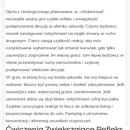
Oprócz strategicznego planowania, w „chickenroad”
niezwykle ważny jest szybki refleks i umiejętność
podejmowania decyzji w ułamku sekundy. Często będziesz
musiał zareagować natychmiast na nagłe zmiany w ruchu
drogowym. Ćwicz swoją szybkość reakcji, aby móc
instynktownie wyhamować lub zmienić kierunek, gdy tylko
zauważysz zagrożenie. Im więcej grasz, tym lepiej będziesz w
stanie przewidywać ruchy samochodów i szybciej
podejmować właściwe decyzje.
W grze, w której liczy się każda sekunda, nie ma miejsca na
wahanie. Musisz być pewny siebie i działać zdecydowanie. Jeśli
zauważysz lukę, wykorzystaj ją bez zastanowienia. Jeśli
samochód zbliża się zbyt blisko, natychmiast cofnij kurczaka.
Szybkie i precyzyjne reakcje to klucz do uniknięcia kolizji i
bezpiecznego dotarcia do celu. Pamiętaj o utrzymaniu
koncentracji i eliminacji wszelkich rozproszeń.
Ćwiczenia Zwiększające Refleks