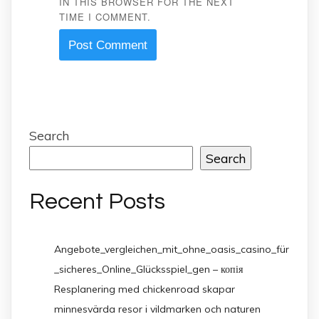
IN THIS BROWSER FOR THE NEXT
TIME I COMMENT.
Search
Search
Recent Posts
Angebote_vergleichen_mit_ohne_oasis_casino_für
_sicheres_Online_Glücksspiel_gen – копія
Resplanering med chickenroad skapar
minnesvärda resor i vildmarken och naturen