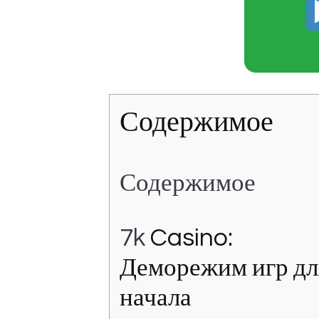
Содержимое
Содержимое
7k
Casino:
Деморежим игр дл
начала