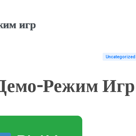
жим игр
Uncategorized
 Демо-Режим Игр