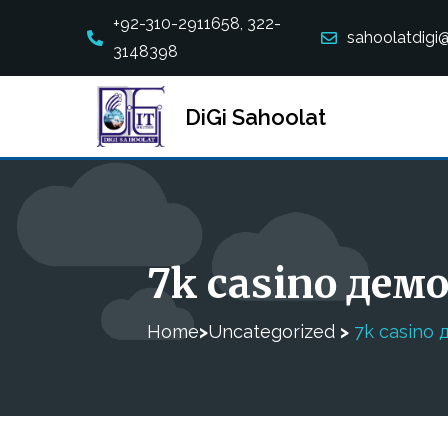
+92-310-2911658, 322-
sahoolatdigi
3148398
DiGi Sahoolat
7k casino де
Home
>
Uncategorized
>
7k casino