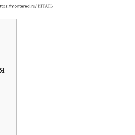
ttps://montereal.ru/ ИГРАТЬ
я