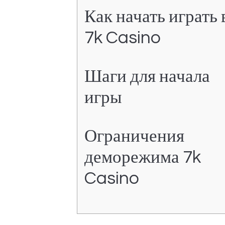
Как начать играть 
7k Casino
Шаги для начала
игры
Ограничения
деморежима 7k
Casino