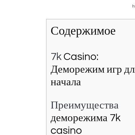
h
Содержимое
7k
Casino:
Деморежим игр дл
начала
Преимущества
деморежима 7k
casino