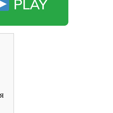
PLAY
я