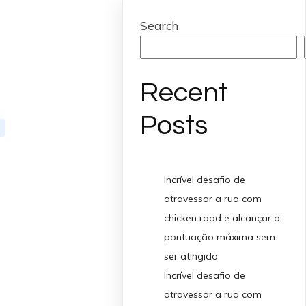
Search
Recent
Posts
Incrível desafio de
atravessar a rua com
chicken road e alcançar a
pontuação máxima sem
ser atingido
Incrível desafio de
atravessar a rua com