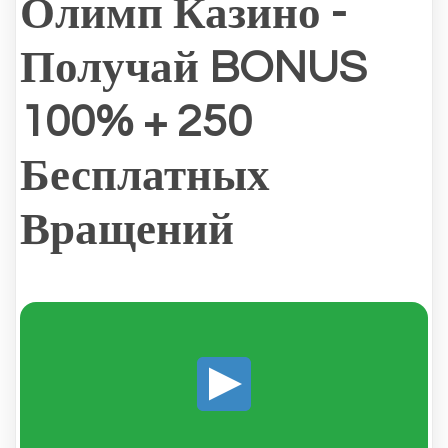
Олимп Казино -
Получай BONUS
100% + 250
Бесплатных
Вращений