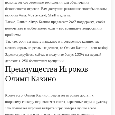
использует современные технологии для обеспечения
безопасности игроков. Вам доступны различные способы оплаты,
включая Visa, Mastercard, Skrill и другие.
Также, Олимп
olimp
Казино предлагает 24/7 поддержку, чтобы
помочь вам в любое время, если у вас возникнут вопросы или
проблемы.
Так что, если вы ищете надежное и проверенное казино, где
можно играть на реальные деньги, то Олимп Казино - ваш выбор!
Зарегистрируйтесь сейчас и получите бонус 100% на первый
депозит + 250 бесплатных вращений!
Преимущества Игроков
Олимп Казино
Кроме того, Олимп Казино предлагает игрокам доступ к
широкому спектру игр, включая слоты, карточные игры и рулетку.
Это позволяет игрокам выбрать игру, которая лучше всего
подходит им, и начать играть с комфортными условиями.