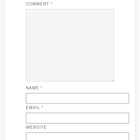
COMMENT
*
NAME
*
EMAIL
*
WEBSITE