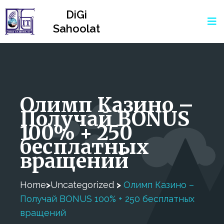
DiGi
Sahoolat
Олимп Казино –
Получай BONUS
100% + 250
бесплатных
вращений
Home
>
Uncategorized
>
Олимп Казино –
Получай BONUS 100% + 250 бесплатных
вращений