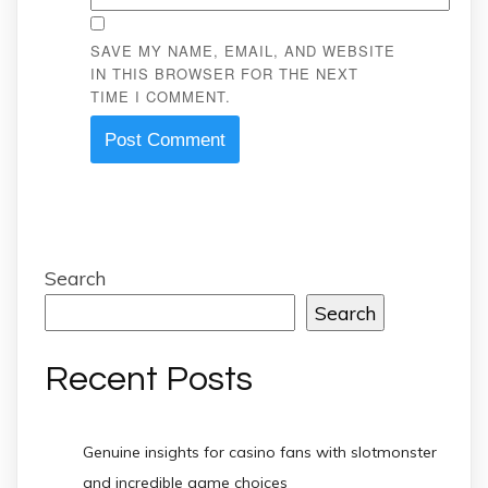
SAVE MY NAME, EMAIL, AND WEBSITE
IN THIS BROWSER FOR THE NEXT
TIME I COMMENT.
Search
Search
Recent Posts
Genuine insights for casino fans with slotmonster
and incredible game choices