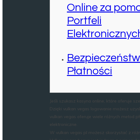
Online za pom
Portfeli
Elektronicznyc
Bezpieczeńst
Płatności
Jeśli szukasz kasyna online, które oferuje 
Dzięki vulkan vegas logowanie możesz uzysk
vulkan vegas oferuje wiele różnych metod pł
elektroniczne.
W vulkan vegas pl możesz skorzystać z róż