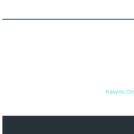
Kasyno Online 
Metody Płatno
Home
>
Uncategorized
>
Kasyno Onl