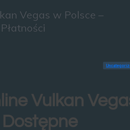
lkan Vegas w Polsce –
Płatności
Uncategoriz
line Vulkan Vega
- Dostępne