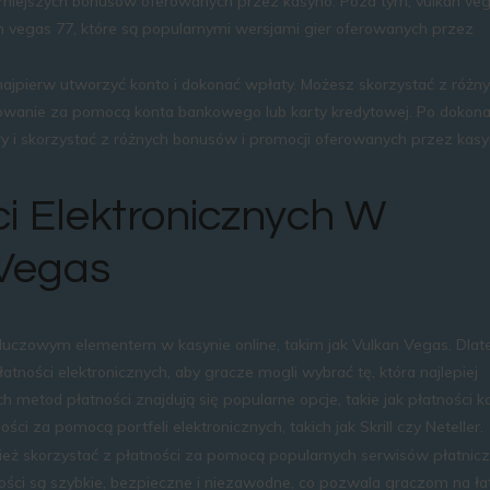
arniejszych bonusów oferowanych przez kasyno. Poza tym, vulkan ve
an vegas 77, które są popularnymi wersjami gier oferowanych przez
ajpierw utworzyć konto i dokonać wpłaty. Możesz skorzystać z różn
ogowanie za pomocą konta bankowego lub karty kredytowej. Po dokona
 i skorzystać z różnych bonusów i promocji oferowanych przez kasy
i Elektronicznych W
 Vegas
kluczowym elementem w kasynie online, takim jak Vulkan Vegas. Dlat
atności elektronicznych, aby gracze mogli wybrać tę, która najlepiej
etod płatności znajdują się popularne opcje, takie jak płatności k
i za pomocą portfeli elektronicznych, takich jak Skrill czy Neteller.
ż skorzystać z płatności za pomocą popularnych serwisów płatnicz
ności są szybkie, bezpieczne i niezawodne, co pozwala graczom na ł