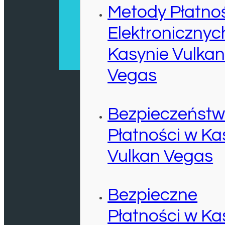
Metody Płatno
Elektronicznyc
Kasynie Vulka
Vegas
Bezpieczeńst
Płatności w Ka
Vulkan Vegas
Bezpieczne
Płatności w Ka