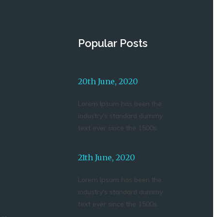
Popular Posts
20th June, 2020
Lorem Ipsum has been the
industry's standard dummy
text ever since the 1500s.
21th June, 2020
Lorem Ipsum has been the
industry's standard dummy
text ever since the 1500s.
.