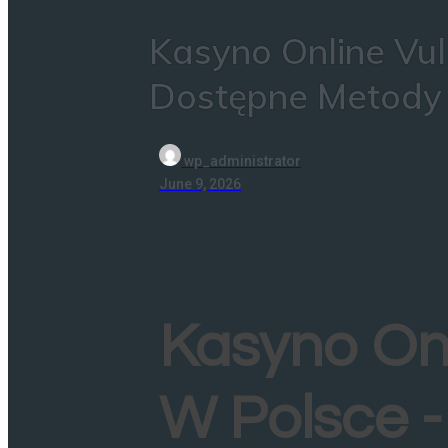
Kasyno Online Vu
Dostępne Metody 
wp_administrator
June 9, 2026
Kasyno On
W Polsce 