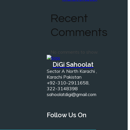
Recent
Comments
No comments to show.
DiGi Sahoolat
Sector A North Karachi ,
Karachi Pakistan
+92-310-2911658,
322-3148398
sahoolatdigi@gmail.com
Follow Us On