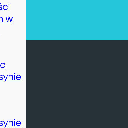
ści
h w
n
wo
synie
synie