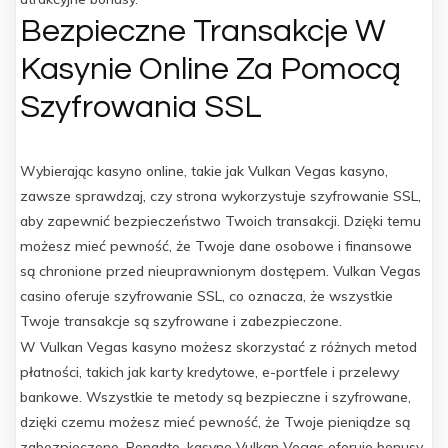
Bezpieczne Transakcje W
Kasynie Online Za Pomocą
Szyfrowania SSL
Wybierając kasyno online, takie jak Vulkan Vegas kasyno,
zawsze sprawdzaj, czy strona wykorzystuje szyfrowanie SSL,
aby zapewnić bezpieczeństwo Twoich transakcji. Dzięki temu
możesz mieć pewność, że Twoje dane osobowe i finansowe
są chronione przed nieuprawnionym dostępem. Vulkan Vegas
casino oferuje szyfrowanie SSL, co oznacza, że wszystkie
Twoje transakcje są szyfrowane i zabezpieczone.
W Vulkan Vegas kasyno możesz skorzystać z różnych metod
płatności, takich jak karty kredytowe, e-portfele i przelewy
bankowe. Wszystkie te metody są bezpieczne i szyfrowane,
dzięki czemu możesz mieć pewność, że Twoje pieniądze są
zabezpieczone. Ponadto, kasyno Vulkan Vegas oferuje bonusy