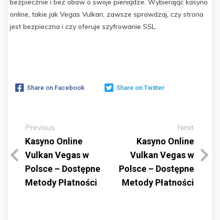
bezpiecznie i bez obaw o swoje pieniądze. Wybierając kasyno
online, takie jak Vegas Vulkan, zawsze sprawdzaj, czy strona
jest bezpieczna i czy oferuje szyfrowanie SSL.
Share on Facebook
Share on Twitter
Previous
Next
Kasyno Online
Kasyno Online
Vulkan Vegas w
Vulkan Vegas w
Polsce – Dostępne
Polsce – Dostępne
Metody Płatności
Metody Płatności