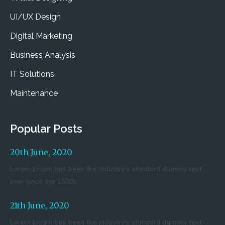
UI/UX Design
Digital Marketing
Business Analysis
IT Solutions
Maintenance
Popular Posts
20th June, 2020
Lorem Ipsum has been the industry's standard dummy text
ever since the 1500s.
21th June, 2020
Lorem Ipsum has been the industry's standard dummy text