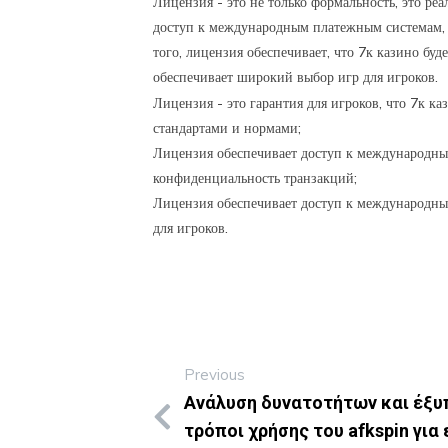
Лицензия - это не только формальность, это реа
доступ к международным платежным системам, 
того, лицензия обеспечивает, что 7к казино бу
обеспечивает широкий выбор игр для игроков.
Лицензия - это гарантия для игроков, что 7к 
стандартами и нормами;
Лицензия обеспечивает доступ к международным
конфиденциальность транзакций;
Лицензия обеспечивает доступ к международны
для игроков.
Previous
Ανάλυση δυνατοτήτων και έξυ
τρόποι χρήσης του afkspin για