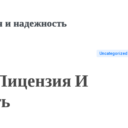
я и надежность
Uncategorized
 Лицензия И
ть