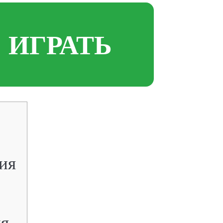
ИГРАТЬ
ия