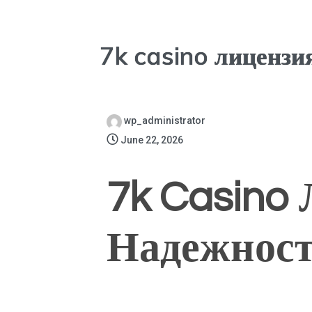
7k casino лицензи
wp_administrator
June 22, 2026
7k Casino
Надежнос