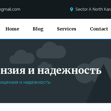
@gmail.com
Sector A North Kara
Home
Blog
Services
Contact
ензия и надежность
лицензия и надежность