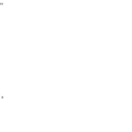
те
 в