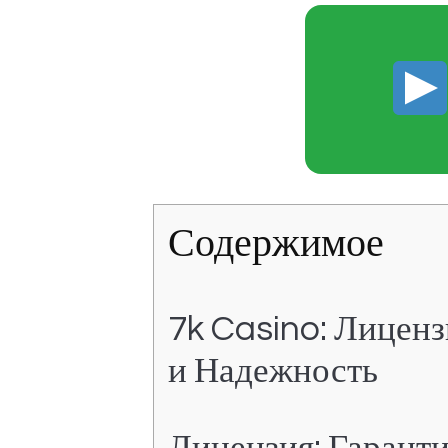
Содержимое
7k Casino: Лиценз
и Надежность