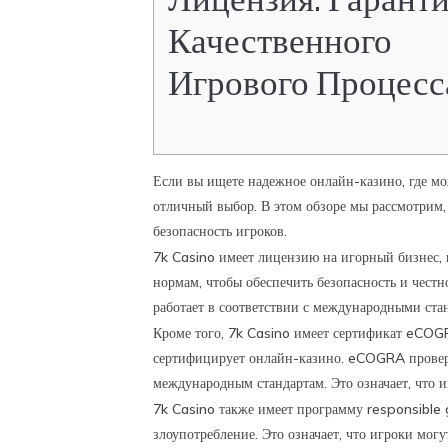
Лицензия: Гарант
Качественного
Игрового Процесс
Если вы ищете надежное онлайн-казино, где м
отличный выбор. В этом обзоре мы рассмотрим, 
безопасность игроков.
7k Casino имеет лицензию на игорный бизнес, в
нормам, чтобы обеспечить безопасность и честн
работает в соответствии с международными стан
Кроме того, 7k Casino имеет сертификат eCOGR
сертифицирует онлайн-казино. eCOGRA проверяе
международным стандартам. Это означает, что и
7k Casino также имеет программу responsible 
злоупотребление. Это означает, что игроки могут