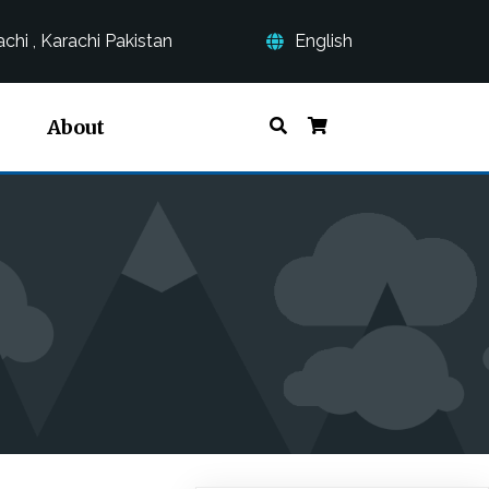
chi , Karachi Pakistan
English
About