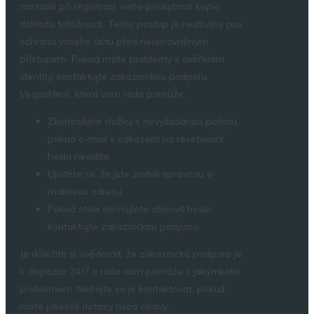
nastavili při registraci, nebo poskytnutí kopie
dokladu totožnosti. Tento postup je nezbytný pro
ochranu vašeho účtu před neoprávněným
přístupem. Pokud máte problémy s ověřením
identity, kontaktujte zákaznickou podporu
VegasHero, která vám ráda pomůže.
Zkontrolujte složku s nevyžádanou poštou,
pokud e-mail s odkazem na resetování
hesla nevidíte.
Ujistěte se, že jste zadali správnou e-
mailovou adresu.
Pokud stále nemůžete obnovit heslo,
kontaktujte zákaznickou podporu.
Je důležité si uvědomit, že zákaznická podpora je
k dispozici 24/7 a ráda vám pomůže s jakýmkoliv
problémem. Nebojte se je kontaktovat, pokud
máte jakékoli dotazy nebo obavy.