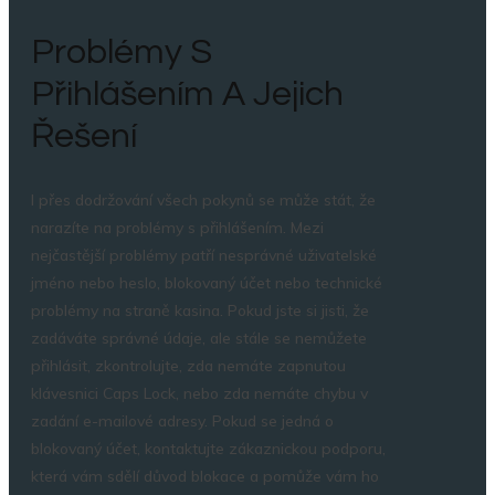
Problémy S
Přihlášením A Jejich
Řešení
I přes dodržování všech pokynů se může stát, že
narazíte na problémy s přihlášením. Mezi
nejčastější problémy patří nesprávné uživatelské
jméno nebo heslo, blokovaný účet nebo technické
problémy na straně kasina. Pokud jste si jisti, že
zadáváte správné údaje, ale stále se nemůžete
přihlásit, zkontrolujte, zda nemáte zapnutou
klávesnici Caps Lock, nebo zda nemáte chybu v
zadání e-mailové adresy. Pokud se jedná o
blokovaný účet, kontaktujte zákaznickou podporu,
která vám sdělí důvod blokace a pomůže vám ho