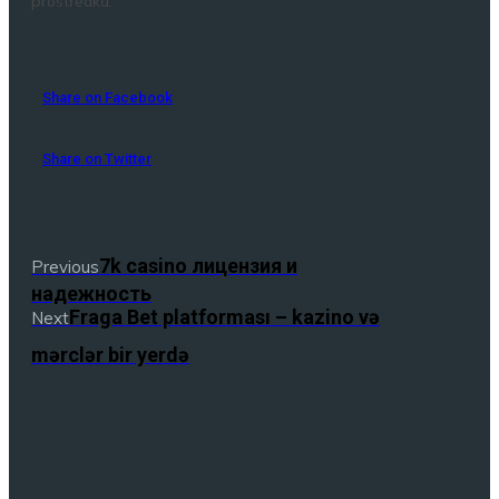
prostředků.
Share on Facebook
Share on Twitter
7k casino лицензия и
Previous
надежность
Fraga Bet platforması – kazino və
Next
mərclər bir yerdə