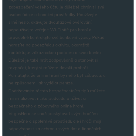
zabezpečení vašeho účtu je důležité chránit i své
osobní údaje a finanční prostředky. Používejte
silné heslo, aktivujte dvoufázové ověřování,
nepoužívejte veřejné Wi-Fi sítě pro hraní a
pravidelně kontrolujte své bankovní výpisy. Pokud
narazíte na podezřelou aktivitu, okamžitě
kontaktujte zákaznickou podporu a svou banku.
Důležité je také hrát zodpovědně a stanovit si
rozpočet, který si můžete dovolit prohrát.
Pamatujte, že online hraní by mělo být zábavou, a
ne způsobem, jak vydělat peníze.
Dodržováním těchto bezpečnostních tipů můžete
minimalizovat riziko podvodu a užívat si
bezpečného a zábavného online hraní.
VegasHero se snaží poskytovat svým hráčům
bezpečné a spolehlivé prostředí, ale i hráči mají
odpovědnost za ochranu svých dat a finančních