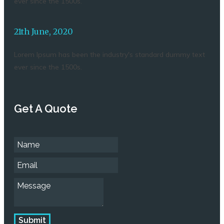
ever since the 1500s.
21th June, 2020
Lorem Ipsum has been the industry's standard dummy text
ever since the 1500s.
Get A Quote
Submit