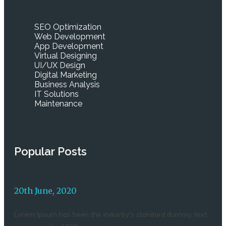
SEO Optimization
Web Development
App Development
Virtual Designing
UI/UX Design
Digital Marketing
Business Analysis
IT Solutions
Maintenance
Popular Posts
20th June, 2020
Lorem Ipsum has been the industry's standard dummy text