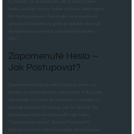
V případě, že si nejste jisti, jak si vytvořit silné
heslo, existuje mnoho online nástrojů, které vám s
tím mohou pomoci. Pamatujte, že prevence je
vždy lepší než léčba, a proto je důležité věnovat
dostatečnou pozornost zabezpečení vašeho
účtu.
Zapomenuté Heslo –
Jak Postupovat?
Zapomenuté heslo je velmi častý problém, se
kterým se setkávají hráči online kasin. Pokud jste
zapomněli své heslo do VegasHero, nebojte se,
existuje jednoduchý postup, jak ho obnovit. Na
přihlašovací stránce byste měli najít odkaz
"Zapomenuté heslo?" (Forgot Password?).
Klikněte na tento odkaz a budete přesměrováni