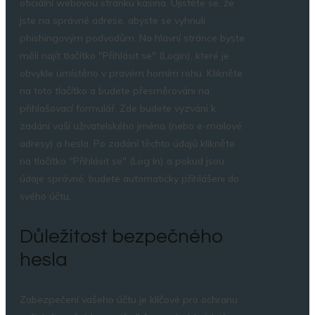
oficiální webovou stránku kasina. Ujistěte se, že
jste na správné adrese, abyste se vyhnuli
phishingovým podvodům. Na hlavní stránce byste
měli najít tlačítko "Přihlásit se" (Login), které je
obvykle umístěno v pravém horním rohu. Klikněte
na toto tlačítko a budete přesměrováni na
přihlašovací formulář. Zde budete vyzváni k
zadání vaší uživatelského jména (nebo e-mailové
adresy) a hesla. Po zadání těchto údajů klikněte
na tlačítko "Přihlásit se" (Log In) a pokud jsou
údaje správné, budete automaticky přihlášeni do
svého účtu.
Důležitost bezpečného
hesla
Zabezpečení vašeho účtu je klíčové pro ochranu