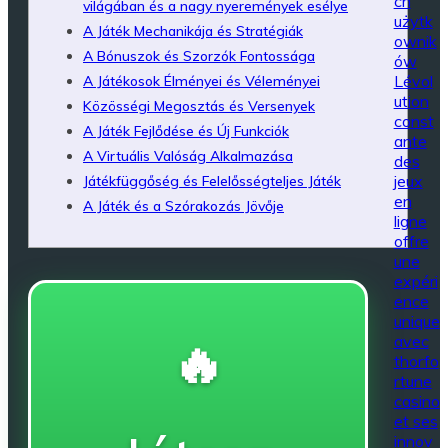
ch
világában és a nagy nyeremények esélye
użytk
A Játék Mechanikája és Stratégiák
ownik
A Bónuszok és Szorzók Fontossága
ów
Lévol
A Játékosok Élményei és Véleményei
ution
Közösségi Megosztás és Versenyek
const
A Játék Fejlődése és Új Funkciók
ante
A Virtuális Valóság Alkalmazása
des
jeux
Játékfüggőség és Felelősségteljes Játék
en
A Játék és a Szórakozás Jövője
ligne
offre
une
expéri
ence
unique
🔥
avec
thorfo
rtune
casino
et ses
innov