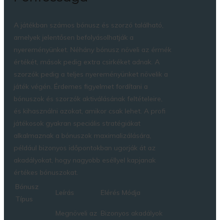
A játékban számos bónusz és szorzó található,
amelyek jelentősen befolyásolhatják a
nyereményünket. Néhány bónusz növeli az érmék
értékét, mások pedig extra csirkéket adnak. A
szorzók pedig a teljes nyereményünket növelik a
játék végén. Érdemes figyelmet fordítani a
bónuszok és szorzók aktiválásának feltételeire,
és kihasználni azokat, amikor csak lehet. A profi
játékosok gyakran speciális stratégiákat
alkalmaznak a bónuszok maximalizálására,
például bizonyos időpontokban ugorják át az
akadályokat, hogy nagyobb eséllyel kapjanak
értékes bónuszokat.
Bónusz
Leírás
Elérés Módja
Típus
Megnöveli az
Bizonyos akadályok