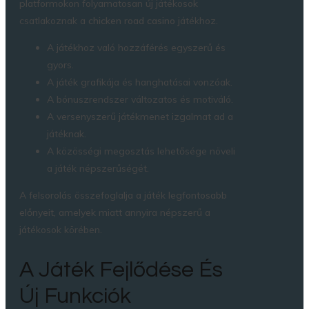
platformokon folyamatosan új játékosok
csatlakoznak a
chicken road casino
játékhoz.
A játékhoz való hozzáférés egyszerű és
gyors.
A játék grafikája és hanghatásai vonzóak.
A bónuszrendszer változatos és motiváló.
A versenyszerű játékmenet izgalmat ad a
játéknak.
A közösségi megosztás lehetősége növeli
a játék népszerűségét.
A felsorolás összefoglalja a játék legfontosabb
előnyeit, amelyek miatt annyira népszerű a
játékosok körében.
A Játék Fejlődése És
Új Funkciók