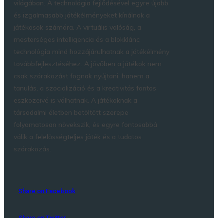
világában. A technológia fejlődésével egyre újabb
és izgalmasabb játékélményeket kínálnak a
játékosok számára. A virtuális valóság, a
mesterséges intelligencia és a blokklánc
technológia mind hozzájárulhatnak a játékélmény
továbbfejlesztéséhez. A jövőben a játékok nem
csak szórakozást fognak nyújtani, hanem a
tanulás, a szocializáció és a kreativitás fontos
eszközeivé is válhatnak. A játékoknak a
társadalmi életben betöltött szerepe
folyamatosan növekszik, és egyre fontosabbá
válik a felelősségteljes játék és a tudatos
szórakozás.
Share on Facebook
Share on Twitter