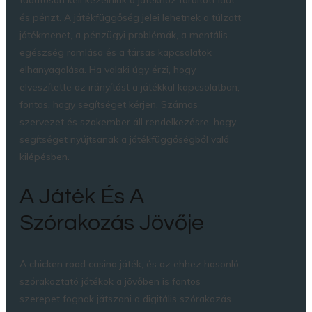
és pénzt. A játékfüggőség jelei lehetnek a túlzott
játékmenet, a pénzügyi problémák, a mentális
egészség romlása és a társas kapcsolatok
elhanyagolása. Ha valaki úgy érzi, hogy
elveszítette az irányítást a játékkal kapcsolatban,
fontos, hogy segítséget kérjen. Számos
szervezet és szakember áll rendelkezésre, hogy
segítséget nyújtsanak a játékfüggőségből való
kilépésben.
A Játék És A
Szórakozás Jövője
A
chicken road casino
játék, és az ehhez hasonló
szórakoztató játékok a jövőben is fontos
szerepet fognak játszani a digitális szórakozás