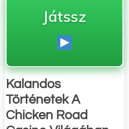
Játssz
Kalandos
Történetek A
Chicken Road