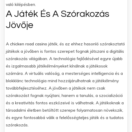
való kilépésben.
A Játék És A Szórakozás
Jövője
A
chicken road casino
játék, és az ehhez hasonló szórakoztató
játékok a jövőben is fontos szerepet fognak játszani a digitális
szórakozás világában. A technológia fejlődésével egyre újabb
és izgalmasabb játékélményeket kínálnak a játékosok
számára. A virtuális valóság, a mesterséges intelligencia és a
blokklánc technológia mind hozzájárulhatnak a játékélmény
továbbfejlesztéséhez. A jövőben a játékok nem csak
szórakozást fognak nyújtani, hanem a tanulás, a szocializáció
és a kreativitás fontos eszközeivé is válhatnak. A játékoknak a
társadalmi életben betöltött szerepe folyamatosan növekszik,
és egyre fontosabbá válik a felelősségteljes játék és a tudatos
szórakozás.