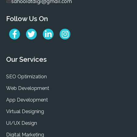
sahoolatdigi@gmail.com
Follow Us On
Our Services
SEO Optimization
Web Development
App Development
Virtual Designing
UI/UX Design
Digital Marketing