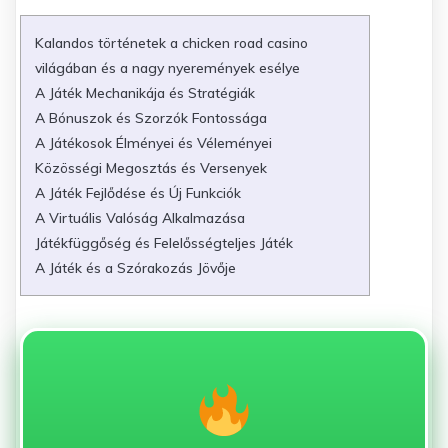
Kalandos történetek a chicken road casino
világában és a nagy nyeremények esélye
A Játék Mechanikája és Stratégiák
A Bónuszok és Szorzók Fontossága
A Játékosok Élményei és Véleményei
Közösségi Megosztás és Versenyek
A Játék Fejlődése és Új Funkciók
A Virtuális Valóság Alkalmazása
Játékfüggőség és Felelősségteljes Játék
A Játék és a Szórakozás Jövője