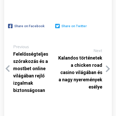
Share on Facebook
Share on Twitter
Previous
Next
Felelősségteljes
Kalandos történetek
szórakozás és a
a chicken road
mostbet online
casino világában és
világában rejlő
a nagy nyeremények
izgalmak
esélye
biztonságosan