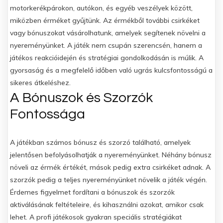
motorkerékpárokon, autókon, és egyéb veszélyek között,
miközben érméket gyűjtünk. Az érmékből további csirkéket
vagy bónuszokat vásárolhatunk, amelyek segítenek növelni a
nyereményünket. A játék nem csupán szerencsén, hanem a
játékos reakcióidején és stratégiai gondolkodásán is múlik. A
gyorsaság és a megfelelő időben való ugrás kulcsfontosságú a
sikeres átkeléshez.
A Bónuszok és Szorzók
Fontossága
A játékban számos bónusz és szorzó található, amelyek
jelentősen befolyásolhatják a nyereményünket. Néhány bónusz
növeli az érmék értékét, mások pedig extra csirkéket adnak. A
szorzók pedig a teljes nyereményünket növelik a játék végén.
Érdemes figyelmet fordítani a bónuszok és szorzók
aktiválásának feltételeire, és kihasználni azokat, amikor csak
lehet. A profi játékosok gyakran speciális stratégiákat