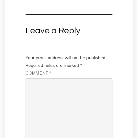
Leave a Reply
Your email address will not be published.
Required fields are marked
*
COMMENT
*