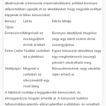
alkalmaznak a bónuszok maximalizálására, például bizonyos
időpontokban ugorják át az akadályokat, hogy nagyobb eséllyel
kapjanak értékes bónuszokat.
Bónusz
Leírás
Elérés Módja
Típus
Érmeszorzó
Megnöveli az
Bizonyos akadályok átugrása
összegyűjtött
vagy egy adott számú érme
érmék értékét.
összegyűjtése.
Extra Csirke
További csirkéket
Egyes bónuszok aktiválása vagy
ad a játékhoz.
egy meghatározott összegű
pénzért vásárolható meg.
Védőpajzs
Megvédi a
Bónuszkeresések vagy vásárlás
csirkéket az
útján érhető el.
ütközésektől egy
rövid ideig.
A táblázat mutatja a leggyakoribb bónuszokat, és
elmagyarázza, hogyan érhetők el. A bónuszok tudatos
felhasználása jelentős előnyt jelenthet a játékban, és növelheti