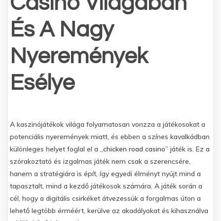
Casino Világában
És A Nagy
Nyeremények
Esélye
A kaszinójátékok világa folyamatosan vonzza a játékosokat a
potenciális nyeremények miatt, és ebben a színes kavalkádban
különleges helyet foglal el a „
chicken road casino
” játék is. Ez a
szórakoztató és izgalmas játék nem csak a szerencsére,
hanem a stratégiára is épít, így egyedi élményt nyújt mind a
tapasztalt, mind a kezdő játékosok számára. A játék során a
cél, hogy a digitális csirkéket átvezessük a forgalmas úton a
lehető legtöbb érméért, kerülve az akadályokat és kihasználva