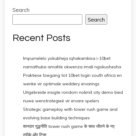
Search
Search
Recent Posts
Impumelelo yokubheja iqhakambisa i-10bet
namathuba amahle okwenza imali ngokushesha
Praktiese toegang tot 10bet login south africa en
wenke vir optimale weddery ervarings
Uitgebreide insigte rondom nolimit city demo bied
nuwe wenstrategieë vir ervare spelers
Strategic gameplay with tower rush game and
evolving base building techniques
शानदार युद्धनीति tower rush game के साथ जीतने के नए
तरीके और टिप्स