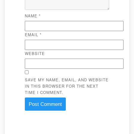
NAME
*
EMAIL
*
WEBSITE
SAVE MY NAME, EMAIL, AND WEBSITE
IN THIS BROWSER FOR THE NEXT
TIME I COMMENT.