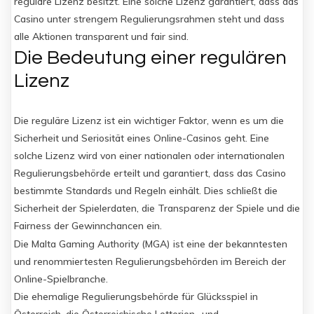
reguläre Lizenz besitzt. Eine solche Lizenz garantiert, dass das
Casino unter strengem Regulierungsrahmen steht und dass
alle Aktionen transparent und fair sind.
Die Bedeutung einer regulären
Lizenz
Die reguläre Lizenz ist ein wichtiger Faktor, wenn es um die
Sicherheit und Seriosität eines Online-Casinos geht. Eine
solche Lizenz wird von einer nationalen oder internationalen
Regulierungsbehörde erteilt und garantiert, dass das Casino
bestimmte Standards und Regeln einhält. Dies schließt die
Sicherheit der Spielerdaten, die Transparenz der Spiele und die
Fairness der Gewinnchancen ein.
Die Malta Gaming Authority (MGA) ist eine der bekanntesten
und renommiertesten Regulierungsbehörden im Bereich der
Online-Spielbranche.
Die ehemalige Regulierungsbehörde für Glücksspiel in