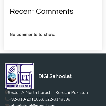
Recent Comments
No comments to show.
DiGi Sahoolat
Sector A North Karachi , Karachi Pakistan
+92-310-2911658, 322-3148398
sahoolatdigi@gmail.com