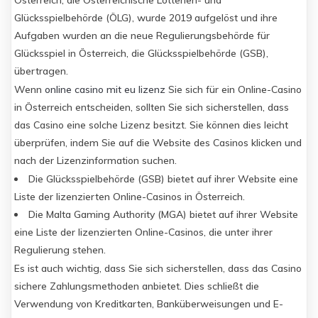
Österreich, die Österreichische Lotterien- und
Glücksspielbehörde (ÖLG), wurde 2019 aufgelöst und ihre
Aufgaben wurden an die neue Regulierungsbehörde für
Glücksspiel in Österreich, die Glücksspielbehörde (GSB),
übertragen.
Wenn
online casino mit eu lizenz
Sie sich für ein Online-Casino
in Österreich entscheiden, sollten Sie sich sicherstellen, dass
das Casino eine solche Lizenz besitzt. Sie können dies leicht
überprüfen, indem Sie auf die Website des Casinos klicken und
nach der Lizenzinformation suchen.
Die Glücksspielbehörde (GSB) bietet auf ihrer Website eine
Liste der lizenzierten Online-Casinos in Österreich.
Die Malta Gaming Authority (MGA) bietet auf ihrer Website
eine Liste der lizenzierten Online-Casinos, die unter ihrer
Regulierung stehen.
Es ist auch wichtig, dass Sie sich sicherstellen, dass das Casino
sichere Zahlungsmethoden anbietet. Dies schließt die
Verwendung von Kreditkarten, Banküberweisungen und E-