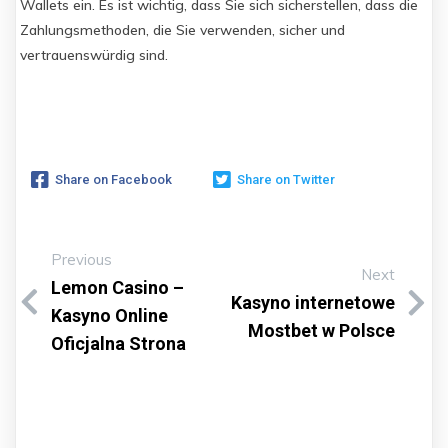
Wallets ein. Es ist wichtig, dass Sie sich sicherstellen, dass die
Zahlungsmethoden, die Sie verwenden, sicher und
vertrauenswürdig sind.
Share on Facebook
Share on Twitter
Previous
Next
Lemon Casino –
Kasyno internetowe
Kasyno Online
Mostbet w Polsce
Oficjalna Strona