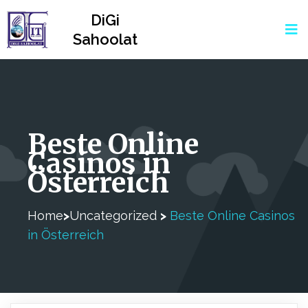
DiGi
Sahoolat
Beste Online
Casinos in
Österreich
Home
>
Uncategorized
>
Beste Online Casinos
in Österreich