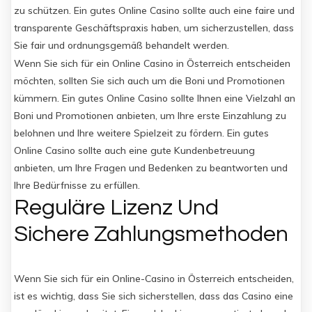
zu schützen. Ein gutes Online Casino sollte auch eine faire und
transparente Geschäftspraxis haben, um sicherzustellen, dass
Sie fair und ordnungsgemäß behandelt werden.
Wenn Sie sich für ein Online Casino in Österreich entscheiden
möchten, sollten Sie sich auch um die Boni und Promotionen
kümmern. Ein gutes Online Casino sollte Ihnen eine Vielzahl an
Boni und Promotionen anbieten, um Ihre erste Einzahlung zu
belohnen und Ihre weitere Spielzeit zu fördern. Ein gutes
Online Casino sollte auch eine gute Kundenbetreuung
anbieten, um Ihre Fragen und Bedenken zu beantworten und
Ihre Bedürfnisse zu erfüllen.
Reguläre Lizenz Und
Sichere Zahlungsmethoden
Wenn Sie sich für ein Online-Casino in Österreich entscheiden,
ist es wichtig, dass Sie sich sicherstellen, dass das Casino eine