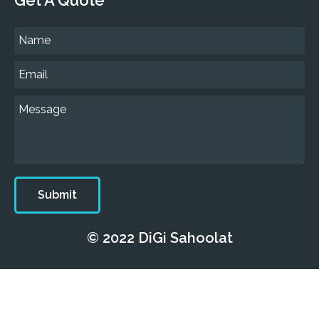
Submit
© 2022 DiGi Sahoolat