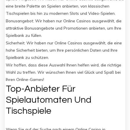
eine breite Palette an Spielen anbieten, von klassischen
Tischspielen bis hin zu modernen Slots und Video-Spielen.
Bonusangebot: Wir haben nur Online Casinos ausgewählt, die
attraktive Bonusangebote und Promotionen anbieten, um Ihre
Spielbank zu füllen.
Sicherheit: Wir haben nur Online Casinos ausgewählt, die eine
hohe Sicherheit bieten, um Ihre persönlichen Daten und Ihre
Spielbank zu schützen.
Wir hoffen, dass diese Auswahl Ihnen helfen wird, die richtige
Wahl zu treffen. Wir wünschen Ihnen viel Glück und Spaß bei
Ihren Online-Games!
Top-Anbieter Für
Spielautomaten Und
Tischspiele
Wenn Sie auf der Suche nach einem Online Casino in