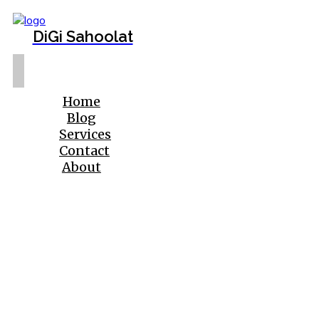
DiGi Sahoolat
Home
Blog
Services
Contact
About
Kasyno