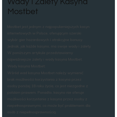
Wady I Zalety Kasyna
Mostbet
Mostbet jest jednym z najpopularniejszych kasyn
internetowych w Polsce, oferującym szeroki
wybór gier hazardowych i atrakcyjne bonusy.
Jednak, jak każde kasyno, ma swoje wady i zalety.
W poniższym artykule przedstawiamy
najważniejsze zalety i wady kasyna Mostbet.
Wady kasyna Mostbet:
Wśród wad kasyna Mostbet należy wymienić
brak możliwości korzystania z kasyna przez
osoby poniżej 18 roku życia, co jest niezgodne z
polskim prawem. Ponadto, kasyno nie oferuje
możliwości korzystania z kasyna przez osoby z
niepełnosprawnymi, co może być problemem dla
osób z niepełnosprawnością.