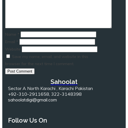
Name
*
Email
*
Website
Save my name, email, and website in this
browser for the next time I comment.
Sahoolat
Sector A North Karachi , Karachi Pakistan
+92-310-2911658, 322-3148398
sahoolatdigi@gmail.com
Follow Us On