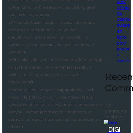
ures
offres
swoje konto, wybierzesz swoją ulubioną grę i
du
zaczniesz hazardować.
casino
W Mostbet Casino Login, możesz korzystać z
suisse
różnych metod płatności, w tym kart
en
ligne
kredytowych, e-walletów i bankowych. To
pour
sprawia, że korzystanie z kasyna jest łatwe i
joueur
wygodne.
s
Jeśli szukasz kasyna internetowego, które oferuje
avisés
korzystne warunki, to Mostbet jest idealnym
wyborem. Zaloguj się już dziś i zacznij
Recen
hazardować!
Comm
Mostbet pl jest jednym z najpopularniejszych
kasyn internetowych w Polsce, które oferuje
No
swoim klientom szeroki wybór gier hazardowych.
comments
Kasyno Mostbet jest znanym i zaufanym, co
to show.
sprawia, że każdy może zacząć hazardować już
od razu.
DiGi