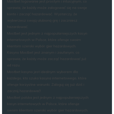
Mostbet logowanie jest prostym i intuicyjnym, co
sprawia, że każdy może zalogować się na swoje
konto i zacząć hazardować. Wystarczy, że
wybierzesz swoją ulubioną grę i zaczniesz
hazardować.
Mostbet jest jednym z najpopularniejszych kasyn
internetowych w Polsce, które oferuje swoim
klientom szeroki wybór gier hazardowych.
Kasyno Mostbet jest znanym i zaufanym, co
sprawia, że każdy może zacząć hazardować już
od razu.
Mostbet kasyno jest idealnym wyborem dla
każdego, kto szuka kasyna internetowego, które
oferuje korzystne warunki. Zaloguj się już dziś i
zacznij hazardować!
Mostbet polska jest jednym z najpopularniejszych
kasyn internetowych w Polsce, które oferuje
swoim klientom szeroki wybór gier hazardowych.