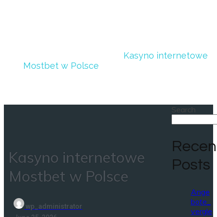
internetowe
Mostbet w Polsce
Home
>
Uncategorized
>
Kasyno internetowe
Mostbet w Polsce
Search
Recen
Kasyno internetowe
Posts
Mostbet w Polsce
Ange
bote_
wp_administrator
vergle