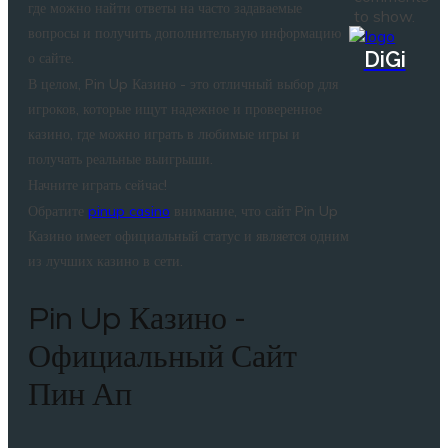
где можно найти ответы на часто задаваемые
to show.
вопросы и получить дополнительную информацию
DiGi
о сайте.
В целом, Pin Up Казино - это отличный выбор для
игроков, которые ищут надежное и проверенное
казино, где можно играть в любимые игры и
получать реальные выигрыши.
Начните играть сейчас!
Обратите
pinup casino
внимание, что сайт Pin Up
Казино имеет официальный статус и является одним
из лучших казино в сети.
Pin Up Казино -
Официальный Сайт
Пин Ап