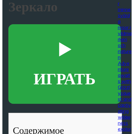
r
Зеркало
minne
svärd
a
resor i
vildma
rken
▶️
och
nature
n
Adve
nture
ИГРАТЬ
await
s with
Grizzl
ysque
st and
captiv
ating
wilder
ness
Содержимое
explor