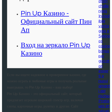
ation
challe
nges
Pin Up Казино -
Incred
Официальный сайт Пин
ibile
vanta
Ап
ggio e
5gring
os
Вход на зеркало Pin Up
casino
bonus
Казино
per
giocat
ori
esper
Если вы ищете надежное и проверенное казино, где
ti e
nuovi
можно играть в любимые игры и получать реальные
amant
выигрыши, то Pin Up Казино - ваш выбор!
i del
Pin Up Казино - это официальный сайт, который
rischio
предлагает игрокам широкий спектр игр, включая
Pratiq
ues et
слоты, карточные игры, рулетку и другие. Сайт
sécuri