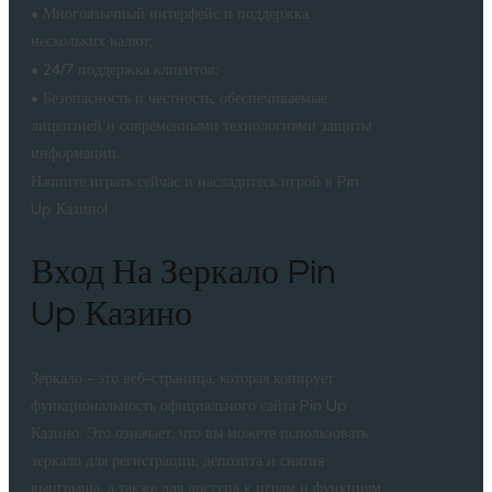
• Многоязычный интерфейс и поддержка
нескольких валют;
• 24/7 поддержка клиентов;
• Безопасность и честность, обеспечиваемые
лицензией и современными технологиями защиты
информации.
Начните играть сейчас и насладитесь игрой в Pin
Up Казино!
Вход На Зеркало Pin
Up Казино
Зеркало - это веб-страница, которая копирует
функциональность официального сайта Pin Up
Казино. Это означает, что вы можете использовать
зеркало для регистрации, депозита и снятия
выигрыша, а также для доступа к играм и функциям