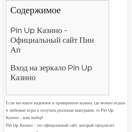
Содержимое
Pin Up Казино -
Официальный сайт Пин
Ап
Вход на зеркало Pin Up
Казино
Если вы ищете надежное и проверенное казино, где можно играть
в любимые игры и получать реальные выигрыши, то Pin Up
Казино - ваш выбор!
Pin Up Казино - это официальный сайт, который предлагает