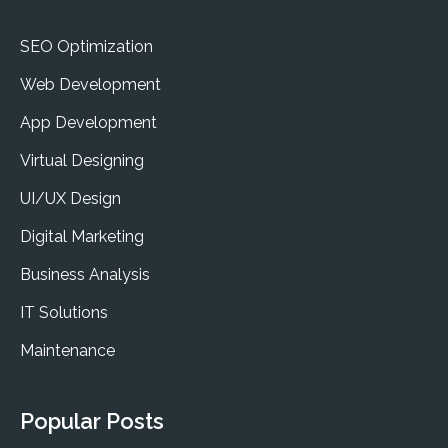
SEO Optimization
Web Development
App Development
Virtual Designing
UI/UX Design
Digital Marketing
Business Analysis
IT Solutions
Maintenance
Popular Posts