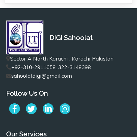
DiGi Sahoolat
Sector A North Karachi , Karachi Pakistan
+92-310-2911658, 322-3148398
sahoolatdigi@gmail.com
Follow Us On
Our Services