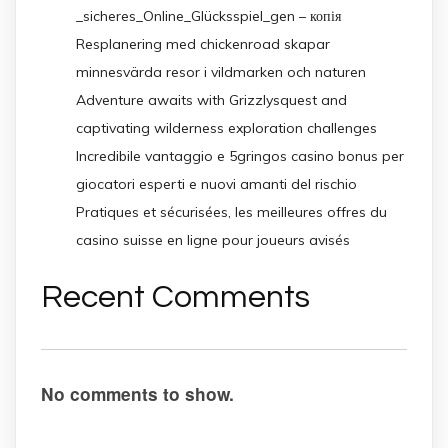
_sicheres_Online_Glücksspiel_gen – копія
Resplanering med chickenroad skapar
minnesvärda resor i vildmarken och naturen
Adventure awaits with Grizzlysquest and
captivating wilderness exploration challenges
Incredibile vantaggio e 5gringos casino bonus per
giocatori esperti e nuovi amanti del rischio
Pratiques et sécurisées, les meilleures offres du
casino suisse en ligne pour joueurs avisés
Recent Comments
No comments to show.