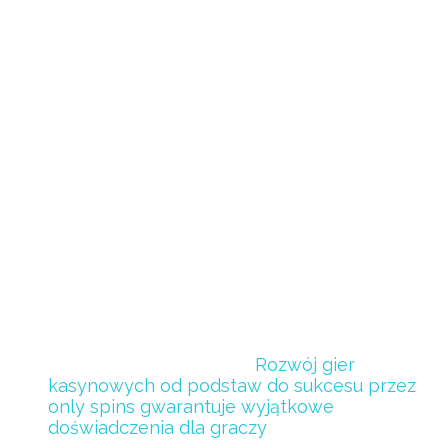
kasynowych od
podstaw do
sukcesu przez only
spins gwarantuje
wyjątkowe
doświadczenia dla
graczy
Home
>
Uncategorized
>
Rozwój gier
kasynowych od podstaw do sukcesu przez
only spins gwarantuje wyjątkowe
doświadczenia dla graczy