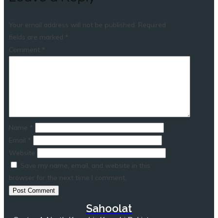
Your email address will not be published.
Required
fields are marked
*
Comment
*
Name
*
Email
*
Website
Save my name, email, and website in this
browser for the next time I comment.
Sahoolat