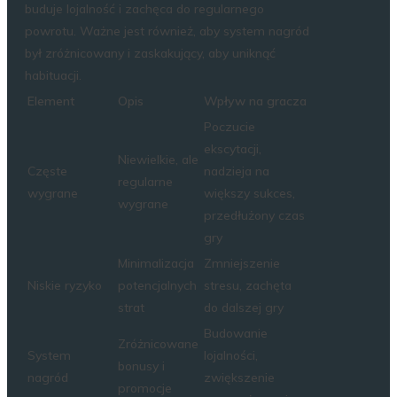
buduje lojalność i zachęca do regularnego
powrotu. Ważne jest również, aby system nagród
był zróżnicowany i zaskakujący, aby uniknąć
habituacji.
Element
Opis
Wpływ na gracza
Poczucie
ekscytacji,
Niewielkie, ale
Częste
nadzieja na
regularne
wygrane
większy sukces,
wygrane
przedłużony czas
gry
Minimalizacja
Zmniejszenie
Niskie ryzyko
potencjalnych
stresu, zachęta
strat
do dalszej gry
Budowanie
Zróżnicowane
System
lojalności,
bonusy i
nagród
zwiększenie
promocje