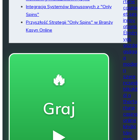
rtune
Integracja Systemów Bonusowych z "Only
casino
et ses
Spins"
innov
Przyszłość Strategii "Only Spins" w Branży
ations
Kasyn Online
Élmén
yek
gazda
gsága
a
moder
n
🔥
szere
ncsejá
tékokt
ól a
Graj
thorfo
rtune
casino
online
kínála
▶️
táig,
mely