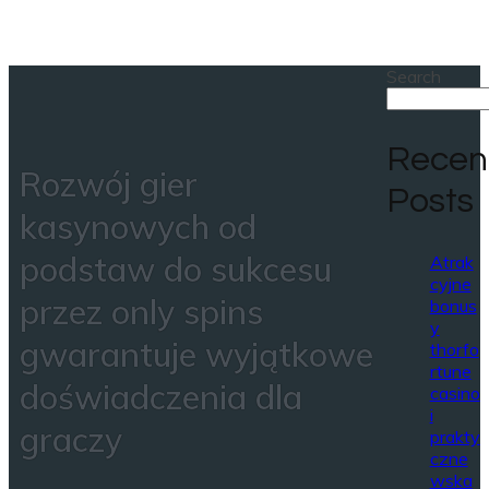
Search
Recen
Rozwój gier
Posts
kasynowych od
podstaw do sukcesu
Atrak
cyjne
przez only spins
bonus
y
gwarantuje wyjątkowe
thorfo
rtune
doświadczenia dla
casino
i
graczy
prakty
czne
wska