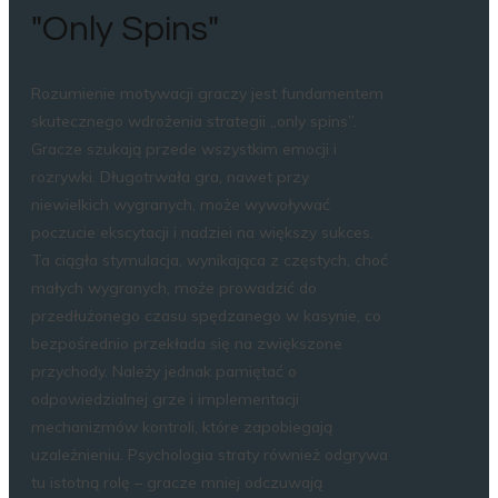
"Only Spins"
Rozumienie motywacji graczy jest fundamentem
skutecznego wdrożenia strategii „only spins”.
Gracze szukają przede wszystkim emocji i
rozrywki. Długotrwała gra, nawet przy
niewielkich wygranych, może wywoływać
poczucie ekscytacji i nadziei na większy sukces.
Ta ciągła stymulacja, wynikająca z częstych, choć
małych wygranych, może prowadzić do
przedłużonego czasu spędzanego w kasynie, co
bezpośrednio przekłada się na zwiększone
przychody. Należy jednak pamiętać o
odpowiedzialnej grze i implementacji
mechanizmów kontroli, które zapobiegają
uzależnieniu. Psychologia straty również odgrywa
tu istotną rolę – gracze mniej odczuwają