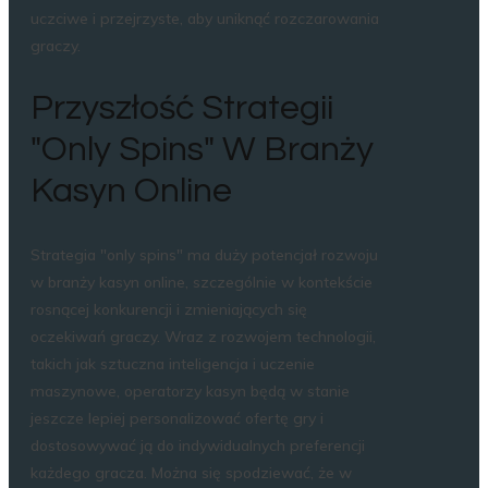
uczciwe i przejrzyste, aby uniknąć rozczarowania
graczy.
Przyszłość Strategii
"Only Spins" W Branży
Kasyn Online
Strategia "only spins" ma duży potencjał rozwoju
w branży kasyn online, szczególnie w kontekście
rosnącej konkurencji i zmieniających się
oczekiwań graczy. Wraz z rozwojem technologii,
takich jak sztuczna inteligencja i uczenie
maszynowe, operatorzy kasyn będą w stanie
jeszcze lepiej personalizować ofertę gry i
dostosowywać ją do indywidualnych preferencji
każdego gracza. Można się spodziewać, że w