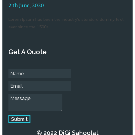
21th June, 2020
Lorem Ipsum has been the industry's standard dummy text
ever since the 1500s.
Get A Quote
Submit
© 2022 DiGi Sahoolat