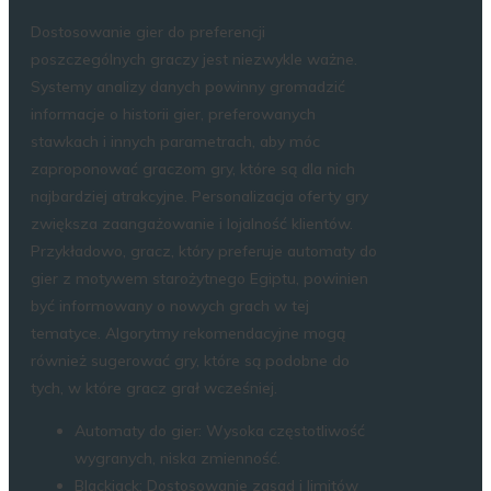
Dostosowanie gier do preferencji
poszczególnych graczy jest niezwykle ważne.
Systemy analizy danych powinny gromadzić
informacje o historii gier, preferowanych
stawkach i innych parametrach, aby móc
zaproponować graczom gry, które są dla nich
najbardziej atrakcyjne. Personalizacja oferty gry
zwiększa zaangażowanie i lojalność klientów.
Przykładowo, gracz, który preferuje automaty do
gier z motywem starożytnego Egiptu, powinien
być informowany o nowych grach w tej
tematyce. Algorytmy rekomendacyjne mogą
również sugerować gry, które są podobne do
tych, w które gracz grał wcześniej.
Automaty do gier: Wysoka częstotliwość
wygranych, niska zmienność.
Blackjack: Dostosowanie zasad i limitów