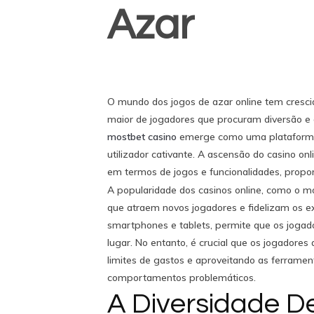
Azar
O mundo dos jogos de azar online tem cresc
maior de jogadores que procuram diversão e 
mostbet casino
emerge como uma plataforma 
utilizador cativante. A ascensão do casino on
em termos de jogos e funcionalidades, proporc
A popularidade dos casinos online, como o m
que atraem novos jogadores e fidelizam os ex
smartphones e tablets, permite que os jogad
lugar. No entanto, é crucial que os jogadore
limites de gastos e aproveitando as ferramen
comportamentos problemáticos.
A Diversidade D