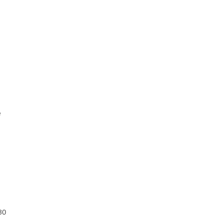
s
e
30