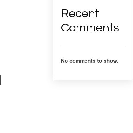
Recent
Comments
No comments to show.
a