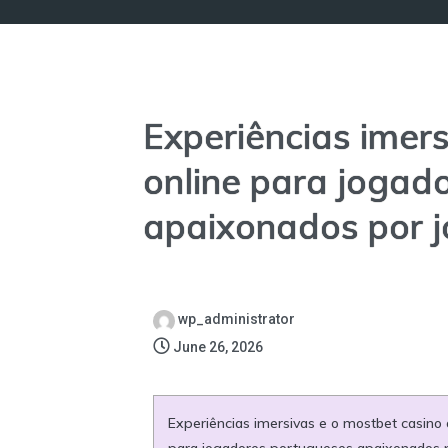
Experiências imer
online para jogad
apaixonados por j
wp_administrator
June 26, 2026
Experiências imersivas e o mostbet casino 