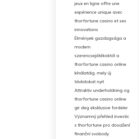
jeux en ligne offre une
expérience unique avec
thorfortune casino et ses
innovations
Élmények gazdagsága a
modern
szerencsejátékoktól a
thorfortune casino online
kínálatáig, mely új
távlatokat nyit
Attraktiv underholdning og
thorfortune casino online
gir deg eksklusive fordeler
Významný přehled investic
s thorfortune pro dosažení
finanční svobody