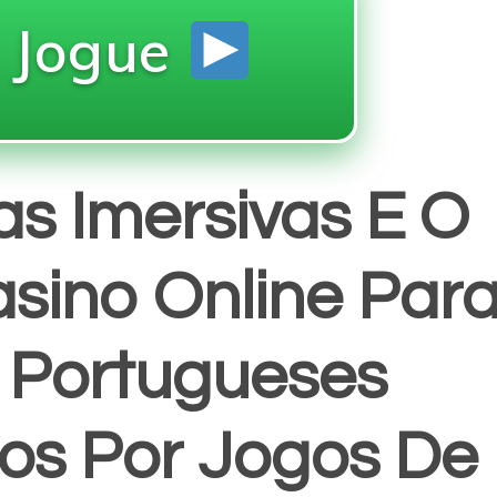
Jogue
as Imersivas E O
sino Online Par
 Portugueses
os Por Jogos De