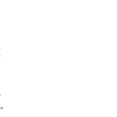
,
.
a
al
.