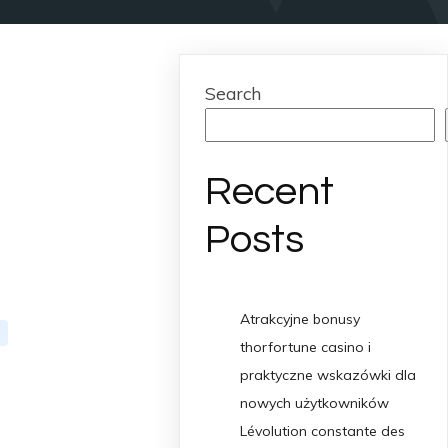
Search
Recent
Posts
Atrakcyjne bonusy
thorfortune casino i
praktyczne wskazówki dla
nowych użytkowników
Lévolution constante des