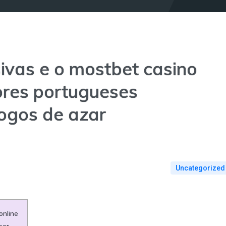
sivas e o mostbet casino
ores portugueses
ogos de azar
Uncategorized
online