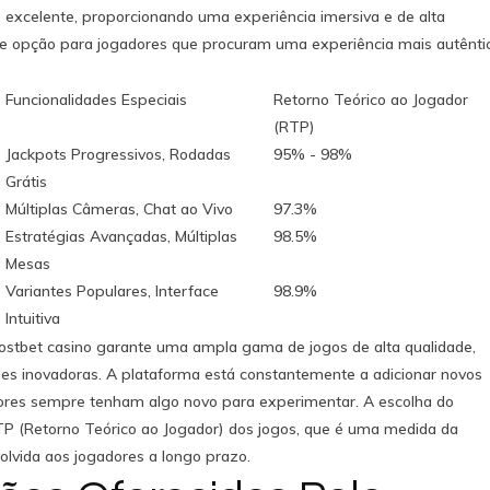
 excelente, proporcionando uma experiência imersiva e de alta
te opção para jogadores que procuram uma experiência mais autênti
Funcionalidades Especiais
Retorno Teórico ao Jogador
(RTP)
Jackpots Progressivos, Rodadas
95% - 98%
Grátis
Múltiplas Câmeras, Chat ao Vivo
97.3%
Estratégias Avançadas, Múltiplas
98.5%
Mesas
Variantes Populares, Interface
98.9%
Intuitiva
ostbet casino garante uma ampla gama de jogos de alta qualidade,
des inovadoras. A plataforma está constantemente a adicionar novos
dores sempre tenham algo novo para experimentar. A escolha do
P (Retorno Teórico ao Jogador) dos jogos, que é uma medida da
lvida aos jogadores a longo prazo.