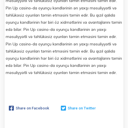
məsuliyyətli və təhlükəsiz oyunları təmin etməsini təmin edir.
Pin Up casino-da oyunçu kəndlərinin ən yaxşı məsuliyyətli və
təhlükəsiz oyunları təmin etməsini təmin edir. Bu qızıl qalıda
oyunçu kəndlərinin hər biri öz xidmətlərini və avantajlarını təmin
edə bilər. Pin Up casino-da oyunçu kəndlərinin ən yaxşı
məsuliyyətli və təhlükəsiz oyunları təmin etməsini təmin edir.
Pin Up casino-da oyunçu kəndlərinin ən yaxşı məsuliyyətli və
təhlükəsiz oyunları təmin etməsini təmin edir. Bu qızıl qalıda
oyunçu kəndlərinin hər biri öz xidmətlərini və avantajlarını təmin
edə bilər. Pin Up casino-da oyunçu kəndlərinin ən yaxşı
məsuliyyətli və təhlükəsiz oyunları təmin etməsini təmin edir.
Share on Facebook
Share on Twitter