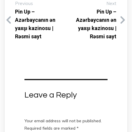
Previous
Next
Pin Up –
Pin Up –
Azərbaycanın ən
Azərbaycanın ən
yaxşı kazinosu |
yaxşı kazinosu |
Rəsmi sayt
Rəsmi sayt
Leave a Reply
Your email address will not be published.
Required fields are marked
*