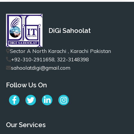
DiGi Sahoolat
Sector A North Karachi , Karachi Pakistan
+92-310-2911658, 322-3148398
sahoolatdigi@gmail.com
Follow Us On
Our Services