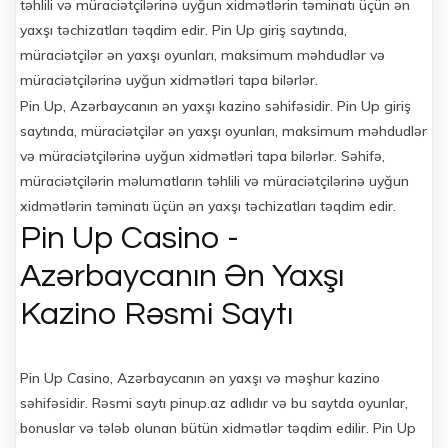
təhlili və müraciətçilərinə uyğun xidmətlərin təminatı üçün ən
yaxşı təchizatları təqdim edir. Pin Up giriş saytında,
müraciətçilər ən yaxşı oyunları, maksimum məhdudlər və
müraciətçilərinə uyğun xidmətləri tapa bilərlər.
Pin Up, Azərbaycanın ən yaxşı kazino səhifəsidir. Pin Up giriş
saytında, müraciətçilər ən yaxşı oyunları, maksimum məhdudlər
və müraciətçilərinə uyğun xidmətləri tapa bilərlər. Səhifə,
müraciətçilərin məlumatların təhlili və müraciətçilərinə uyğun
xidmətlərin təminatı üçün ən yaxşı təchizatları təqdim edir.
Pin Up Casino -
Azərbaycanın Ən Yaxşı
Kazino Rəsmi Saytı
Pin Up Casino, Azərbaycanın ən yaxşı və məşhur kazino
səhifəsidir. Rəsmi saytı pinup.az adlıdır və bu saytda oyunlar,
bonuslar və tələb olunan bütün xidmətlər təqdim edilir. Pin Up