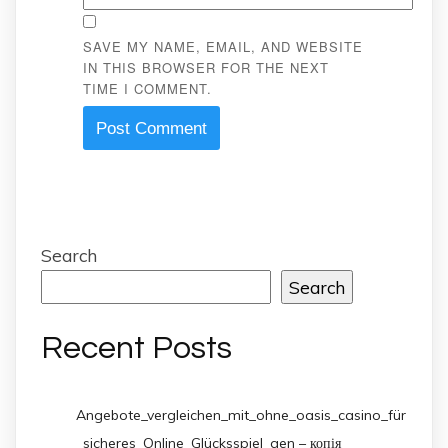
SAVE MY NAME, EMAIL, AND WEBSITE
IN THIS BROWSER FOR THE NEXT
TIME I COMMENT.
Search
Search
Recent Posts
Angebote_vergleichen_mit_ohne_oasis_casino_für
_sicheres_Online_Glücksspiel_gen – копія