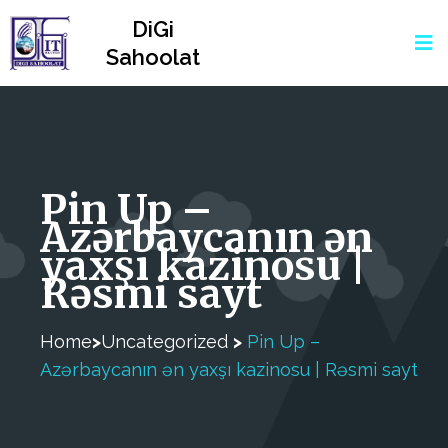
DiGi
Sahoolat
Pin Up –
Azərbaycanın ən
yaxşı kazinosu |
Rəsmi sayt
Home
>
Uncategorized
>
Pin Up –
Azərbaycanın ən yaxşı kazinosu | Rəsmi sayt