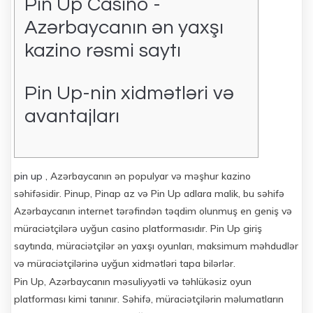
Pin Up Casino -
Azərbaycanın ən yaxşı
kazino rəsmi saytı
Pin Up-nin xidmətləri və
avantajları
pin up
, Azərbaycanın ən populyar və məşhur kazino
səhifəsidir. Pinup, Pinap az və Pin Up adlara malik, bu səhifə
Azərbaycanın internet tərəfindən təqdim olunmuş en geniş və
müraciətçilərə uyğun casino platformasıdır. Pin Up giriş
saytında, müraciətçilər ən yaxşı oyunları, maksimum məhdudlər
və müraciətçilərinə uyğun xidmətləri tapa bilərlər.
Pin Up, Azərbaycanın məsuliyyətli və təhlükəsiz oyun
platforması kimi tanınır. Səhifə, müraciətçilərin məlumatların