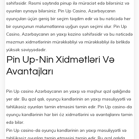
səhifəsidir. Rəsmi saytında pinup ilə müraciət edə bilərsiniz və
oyunları oynayə bilərsiniz. Pin Up Casino, Azərbaycanın
oyunçuları üçün geniş bir seçim təqdim edir və bu nəticədə her
bir oyunçunun məlumatlarına uyğun oyun seçimi olur. Pin Up
Casino, Azərbaycanın ən yaxşı kazino səhifəsidir və bu nəticədə
məzmun xidmətlərinin mürəkkəbliyi və mürəkkəbliyi ilə birlikdə
yüksək səviyyədədir.
Pin Up-Nin Xidmətləri Və
Avantajları
Pin Up casino Azərbaycanın ən yaxşı və məşhur qızıl qalığında
yer alır. Bu qızıl qalı, oyunçu kəndlərinin ən yaxşı məsuliyyətli və
təhlükəsiz oyunları təmin etməsini təmin edir. Pin Up casino-da
oyunçu kəndlərinin hər biri öz xidmətlərini və avantajlarını təmin
edə bilər.
Pin Up casino-da oyunçu kəndlərinin ən yaxşı məsuliyyətli və
təhlükəsiz oyunları təmin etməsini təmin edir. Bu qızıl qalıda