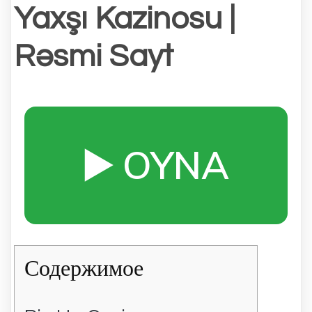
Yaxşı Kazinosu |
Rəsmi Sayt
▶️ OYNA
Содержимое