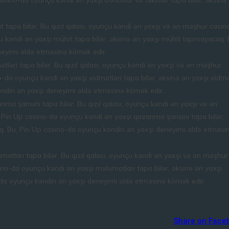
sino-da oyunçu kəndi ən yaxşı bonuslar və təkliflər tapa bilər, əksinə
 tapa bilər. Bu qızıl qalası, oyunçu kəndi ən yaxşı və ən məşhur casin
u kəndi ən yaxşı mühit tapa bilər, əksinə ən yaxşı mühit tapmayacaq. 
neyimi əldə etməsinə kömək edir.
ləri tapa bilər. Bu qızıl qalası, oyunçu kəndi ən yaxşı və ən məşhur
o-da oyunçu kəndi ən yaxşı xidmətləri tapa bilər, əksinə ən yaxşı xidmə
ndin ən yaxşı deneyimi əldə etməsinə kömək edir.
ma şansını tapa bilər. Bu qızıl qalası, oyunçu kəndi ən yaxşı və ən
Pin Up casino-da oyunçu kəndi ən yaxşı qazanma şansını tapa bilər,
. Bu, Pin Up casino-da oyunçu kəndin ən yaxşı deneyimi əldə etməsi
atları tapa bilər. Bu qızıl qalası, oyunçu kəndi ən yaxşı və ən məşhur
ino-da oyunçu kəndi ən yaxşı məlumatları tapa bilər, əksinə ən yaxşı
da oyunçu kəndin ən yaxşı deneyimi əldə etməsinə kömək edir.
Share on Face