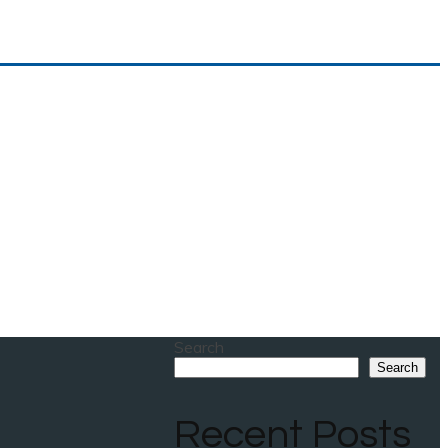
osu | Rəsmi sayt
Search
Search
Recent Posts