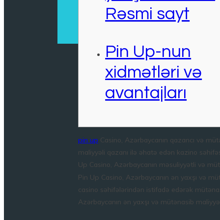
Rəsmi sayt
Pin Up-nun
xidmətləri və
avantajları
pin up
Casino, Azərbaycanın qazancı və mütə
maliyyəli qazanı ilə əhatə edən kazino səhifəs
Up Casino, Azərbaycanın məsuliyyətli və mütə
Pin Up Casino, Azərbaycanın ən yaxşı və mütə
casino səhifələrindən istifadə edərək mütənasi
Azərbaycanın ən yaxşı və mütənasib maliyyəli