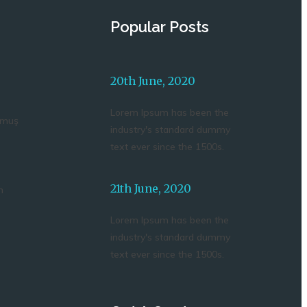
Popular Posts
20th June, 2020
Lorem Ipsum has been the
unmuş
industry's standard dummy
text ever since the 1500s.
21th June, 2020
n
Lorem Ipsum has been the
industry's standard dummy
text ever since the 1500s.