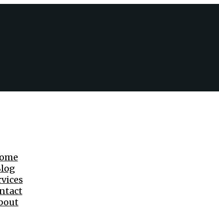
ome
log
rvices
ntact
bout