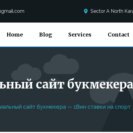
@gmail.com
Sector A North Kara
Home
Blog
Services
Contact
ьный сайт букмекера
иальный сайт букмекера — 1Вин ставки на спорт