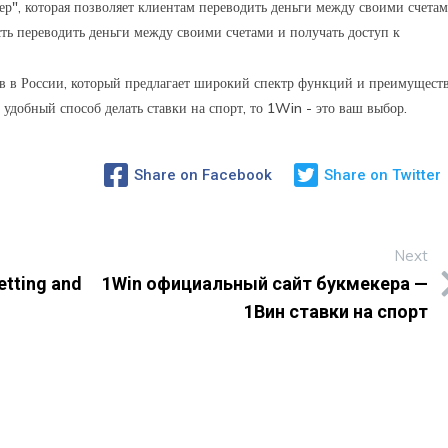
р", которая позволяет клиентам переводить деньги между своими счетам
ь переводить деньги между своими счетами и получать доступ к
ов в России, который предлагает широкий спектр функций и преимущест
удобный способ делать ставки на спорт, то 1Win - это ваш выбор.
Share on Facebook
Share on Twitter
Next
Betting and
1Win официальный сайт букмекера —
1Вин ставки на спорт