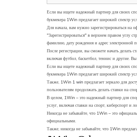
Если вы ищете надежный партнер для своих сп
букмекера 1Win предлагает широкий спектр услу
Для начала, вам нужно зарегистрироваться на 
"Зарегистрироваться" в верхнем правом углу ст
фамилию, дату рождения и адрес электронной п
После регистрации, вы сможете начать делать 
включая футбол, баскетбол, теннис и другие. Вы
Если вы ищете надежный партнер для своих сп
букмекера 1Win предлагает широкий спектр услу
Также, 1Win
1 win
предлагает зеркало для дост
пользователям продолжать делать ставки на спор
В целом, 1Win – это надежный партнер для спо
услуг, включая ставки на спорт, киберспорт и ло
Никогда не забывайте, что 1Win – это официальн
официальными.
Также, никогда не забывайте, что 1Win предлага