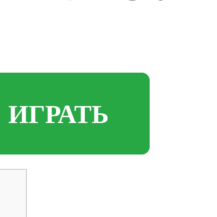
ИГРАТЬ