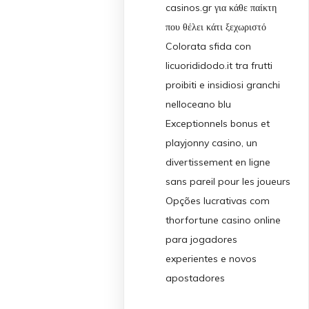
casinos.gr για κάθε παίκτη
που θέλει κάτι ξεχωριστό
Colorata sfida con
licuorididodo.it tra frutti
proibiti e insidiosi granchi
nelloceano blu
Exceptionnels bonus et
playjonny casino, un
divertissement en ligne
sans pareil pour les joueurs
Opções lucrativas com
thorfortune casino online
para jogadores
experientes e novos
apostadores