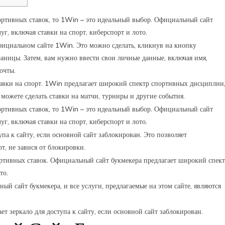
ортивных ставок, то 1Win – это идеальный выбор. Официальный сайт
г, включая ставки на спорт, киберспорт и лото.
официальном сайте 1Win. Это можно сделать, кликнув на кнопку
раницы. Затем, вам нужно ввести свои личные данные, включая имя,
очты.
ставки на спорт. 1Win предлагает широкий спектр спортивных дисциплин
 можете сделать ставки на матчи, турниры и другие события.
ортивных ставок, то 1Win – это идеальный выбор. Официальный сайт
г, включая ставки на спорт, киберспорт и лото.
упа к сайту, если основной сайт заблокирован. Это позволяет
т, не завися от блокировки.
ртивных ставок. Официальный сайт букмекера предлагает широкий спек
то.
ый сайт букмекера, и все услуги, предлагаемые на этом сайте, являются
ет зеркало для доступа к сайту, если основной сайт заблокирован.