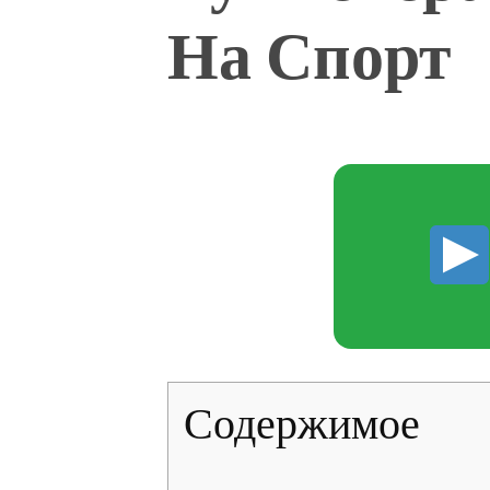
На Спорт
Содержимое