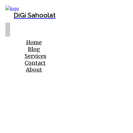
DiGi Sahoolat
Home
Blog
Services
Contact
About
Betify Casino –