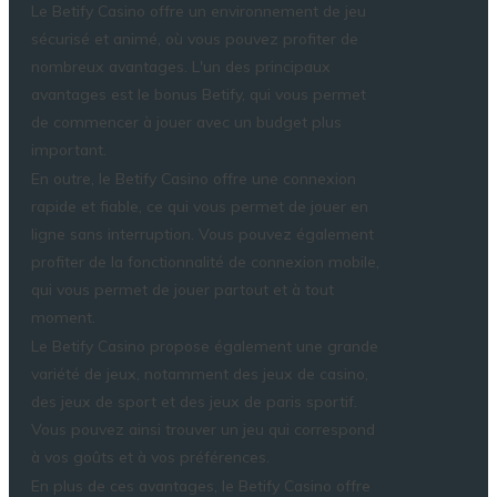
Le Betify Casino offre un environnement de jeu
sécurisé et animé, où vous pouvez profiter de
nombreux avantages. L'un des principaux
avantages est le bonus Betify, qui vous permet
de commencer à jouer avec un budget plus
important.
En outre, le Betify Casino offre une connexion
rapide et fiable, ce qui vous permet de jouer en
ligne sans interruption. Vous pouvez également
profiter de la fonctionnalité de connexion mobile,
qui vous permet de jouer partout et à tout
moment.
Le Betify Casino propose également une grande
variété de jeux, notamment des jeux de casino,
des jeux de sport et des jeux de paris sportif.
Vous pouvez ainsi trouver un jeu qui correspond
à vos goûts et à vos préférences.
En plus de ces avantages, le Betify Casino offre