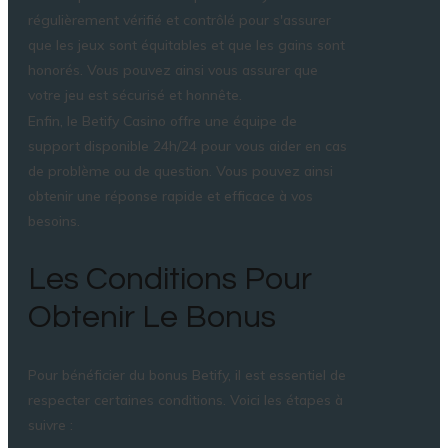
régulièrement vérifié et contrôlé pour s'assurer
que les jeux sont équitables et que les gains sont
honorés. Vous pouvez ainsi vous assurer que
votre jeu est sécurisé et honnête.
Enfin, le Betify Casino offre une équipe de
support disponible 24h/24 pour vous aider en cas
de problème ou de question. Vous pouvez ainsi
obtenir une réponse rapide et efficace à vos
besoins.
Les Conditions Pour
Obtenir Le Bonus
Pour bénéficier du bonus Betify, il est essentiel de
respecter certaines conditions. Voici les étapes à
suivre :