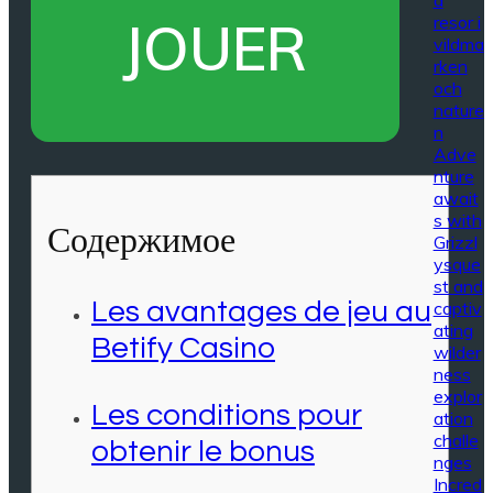
a
resor i
JOUER
vildma
rken
och
nature
n
Adve
nture
await
s with
Содержимое
Grizzl
ysque
st and
Les avantages de jeu au
captiv
ating
Betify Casino
wilder
ness
explor
Les conditions pour
ation
challe
obtenir le bonus
nges
Incred