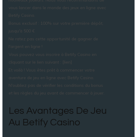
nouveaux joueurs. Nous vous recommandons de
vous lancer dans le monde des jeux en ligne avec
Betify Casino.
Bonus exclusif : 100% sur votre première dépôt,
jusqu'à 500 €
Ne ratez pas cette opportunité de gagner de
l'argent en ligne !
Vous pouvez vous inscrire à Betify Casino en
cliquant sur le lien suivant : [lien]
Et voilà ! Vous êtes prêt à commencer votre
aventure de jeu en ligne avec Betify Casino.
N'oubliez pas de vérifier les conditions du bonus
et les règles du jeu avant de commencer à jouer.
Les Avantages De Jeu
Au Betify Casino