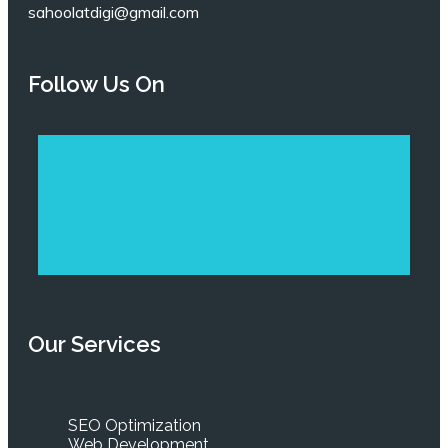
sahoolatdigi@gmail.com
Follow Us On
Our Services
SEO Optimization
Web Development