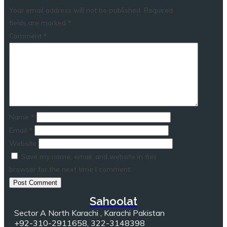
Your email address will not be published.
Required
fields are marked
*
Comment
*
Name
*
Email
*
Website
Save my name, email, and website in this
browser for the next time I comment.
Sahoolat
Sector A North Karachi , Karachi Pakistan
+92-310-2911658, 322-3148398