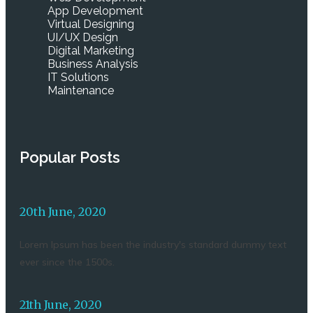
App Development
Virtual Designing
UI/UX Design
Digital Marketing
Business Analysis
IT Solutions
Maintenance
Popular Posts
20th June, 2020
Lorem Ipsum has been the industry's standard dummy text
ever since the 1500s.
21th June, 2020