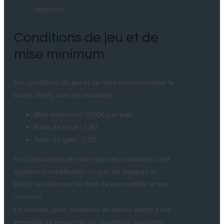
minimum.
Conditions de jeu et de
mise minimum
Les conditions de jeu et de mise minimum pour le
bonus Betify sont les suivantes :
Mise minimum : 0,50€ par pari.
Ratio de mise : 1,50.
Ratio de gain : 2,00.
Il est important de noter que ces conditions sont
sujettes à modification et que les équipes de
Betify se réservent le droit de les modifier à tout
moment.
En résumé, pour bénéficier du bonus Betify, il est
essentiel de respecter les conditions suivantes :