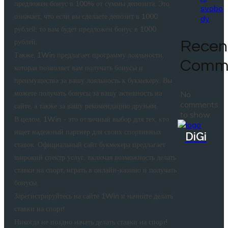
предложен бонус в 100% от суммы депозита. Это
svobo
означает, что если вы сделаете депозит в 1000
dy
рублей, то вам будет предложен бонус в 1000
рублей.
Recen
Также, 1Win предлагает программу лояльности,
Comm
которая позволяет вам получать бонусы и
преимущества за вашу лояльность к букмекеру. Вы
можете получать бонусы за вашу активность на
No
comments
сайте, а также за вашу рекомендацию друзьям.
to show.
В целом, 1Win - это отличный выбор для тех, кто
ищет надежный партнер для своих спортивных
DiGi
ставок. Официальный сайт букмекера предлагает
широкий спектр услуг, включая возможность делать
ставки на спорт, играть в онлайн-казино и получать
бонусы.
Зарегистрируйтесь на сайте 1Win и начните делать
ставки на спорт!
Никогда не поздно начать делать ставки на спорт!