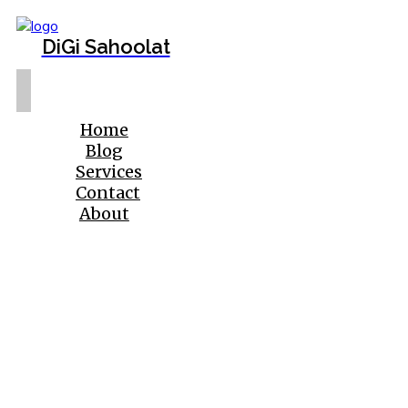
DiGi Sahoolat
Home
Blog
Services
Contact
About
1Win