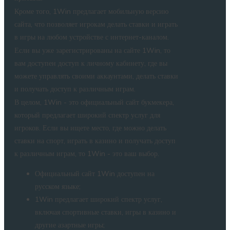
Кроме того, 1Win предлагает мобильную версию
сайта, что позволяет игрокам делать ставки и играть
в игры на любом устройстве с интернет-каналом.
Если вы уже зарегистрированы на сайте 1Win, то
вам доступен доступ к личному кабинету, где вы
можете управлять своими аккаунтами, делать ставки
и получать доступ к различным играм.
В целом, 1Win - это официальный сайт букмекера,
который предлагает широкий спектр услуг для
игроков. Если вы ищете место, где можно делать
ставки на спорт, играть в казино и получать доступ
к различным играм, то 1Win - это ваш выбор.
Официальный сайт 1Win доступен на
русском языке;
1Win предлагает широкий спектр услуг,
включая спортивные ставки, игры в казино и
другие азартные игры;