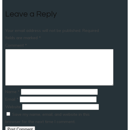
Leave a Reply
Your email address will not be published.
Required
fields are marked
*
Comment
*
Name
*
Email
*
Website
Save my name, email, and website in this
browser for the next time I comment.