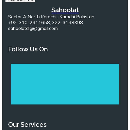
Sahoolat
Sector A North Karachi , Karachi Pakistan
+92-310-2911658, 322-3148398
sahoolatdigi@gmail.com
Follow Us On
Our Services