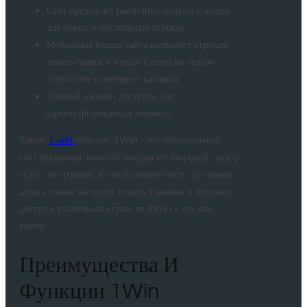
Сайт предлагает различные бонусы и акции
для новых и постоянных игроков;
Мобильная версия сайта позволяет игрокам
делать ставки и играть в игры на любом
устройстве с интернет-каналом;
Личный кабинет доступен для
зарегистрированных игроков;
Таким
1 win
образом, 1Win - это официальный
сайт букмекера, который предлагает широкий спектр
услуг для игроков. Если вы ищете место, где можно
делать ставки на спорт, играть в казино и получать
доступ к различным играм, то 1Win - это ваш
выбор.
Преимущества И
Функции 1Win