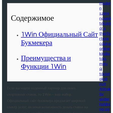
moder
n
szere
Содержимое
ncsejá
tékokt
ól a
1Win Официальный Сайт
thorfo
rtune
Букмекера
casino
online
kínála
Преимущества и
táig,
mely
Функции 1Win
új
távlat
okat
nyit
Если вы ищете надежный партнер для своих
Attrak
tiv
спортивных ставок, то 1Win - ваш выбор.
under
Официальный сайт букмекера предлагает широкий
holdni
спектр услуг, включая возможность делать ставки на
ng og