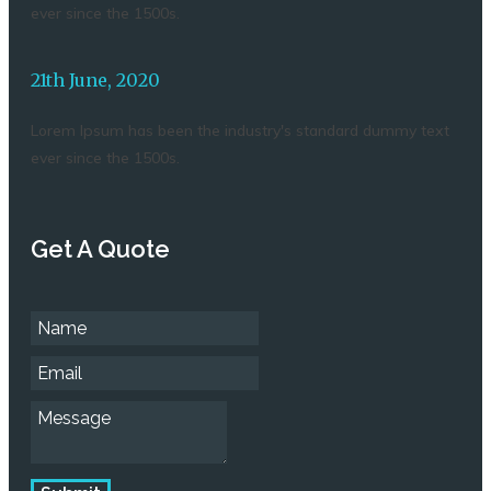
ever since the 1500s.
21th June, 2020
Lorem Ipsum has been the industry's standard dummy text
ever since the 1500s.
Get A Quote