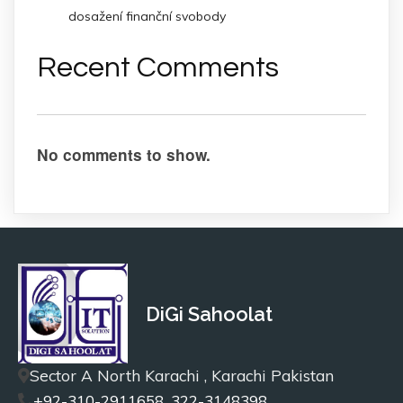
dosažení finanční svobody
Recent Comments
No comments to show.
DiGi Sahoolat
Sector A North Karachi , Karachi Pakistan
+92-310-2911658, 322-3148398