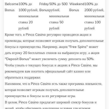
Вelcome
100% до
Friday
50% до 500
Weekend
100% до
Bonus
1000 рублей,
Bonus
рублей,
Bonus
2000 рублей,
минимальная
минимальная
минимальная
ставка 20
ставка 50
ставка 100
рублей
рублей
рублей
Кроме того, в Pinco Casino регулярно проводятся акции и
промокоды, которые позволяют игрокам получать дополнительные
бонусы и преимущества. Например, акция "Free Spins" может
дать игроку 20 бесплатных спинов на выбранную игру, а акция
"Deposit Bonus" может увеличить сумму депозита на 50%.
Чтобы узнать о текущих бонусах и акциях в Pinco Casino, мы
рекомендуем вам посетить официальный сайт казино или
обратиться к поддержке.
Напомним, что в Pinco Casino есть также программа лояльности,
которая позволяет игрокам получать дополнительные
преимущества и бонусы за их регулярные игры.
В целом, Pinco Casino предлагает широкий спектр бонусов и
акций, чтобы обеспечить наилучшие условия для игроков.