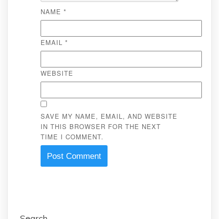
NAME
*
EMAIL
*
WEBSITE
SAVE MY NAME, EMAIL, AND WEBSITE
IN THIS BROWSER FOR THE NEXT
TIME I COMMENT.
Search