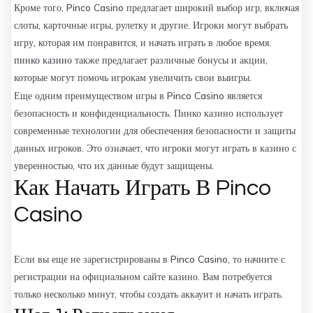
Кроме того, Pinco Casino предлагает широкий выбор игр, включая
слоты, карточные игры, рулетку и другие. Игроки могут выбрать
игру, которая им понравится, и начать играть в любое время.
пинко казино
также предлагает различные бонусы и акции,
которые могут помочь игрокам увеличить свои выигры.
Еще одним преимуществом игры в Pinco Casino является
безопасность и конфиденциальность. Пинко казино использует
современные технологии для обеспечения безопасности и защиты
данных игроков. Это означает, что игроки могут играть в казино с
уверенностью, что их данные будут защищены.
Как Начать Играть В Pinco
Casino
Если вы еще не зарегистрированы в Pinco Casino, то начните с
регистрации на официальном сайте казино. Вам потребуется
только несколько минут, чтобы создать аккаунт и начать играть.