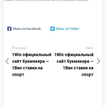
Share on Facebook
Share on Twitter
Previous
Next
1Win официальный
1Win официальный
сайт букмекера —
сайт букмекера —
1Вин ставки на
1Вин ставки на
спорт
спорт