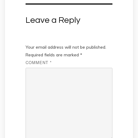
Leave a Reply
Your email address will not be published.
Required fields are marked
*
COMMENT
*