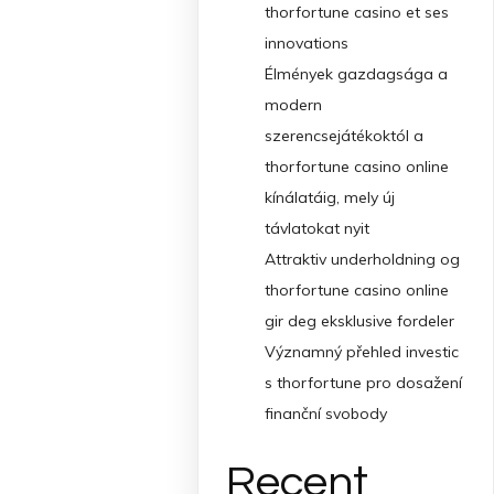
thorfortune casino et ses
innovations
Élmények gazdagsága a
modern
szerencsejátékoktól a
thorfortune casino online
kínálatáig, mely új
távlatokat nyit
Attraktiv underholdning og
thorfortune casino online
gir deg eksklusive fordeler
Významný přehled investic
s thorfortune pro dosažení
finanční svobody
Recent