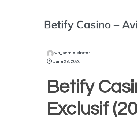
Betify Casino – Av
wp_administrator
June 28, 2026
Betify Casi
Exclusif (2