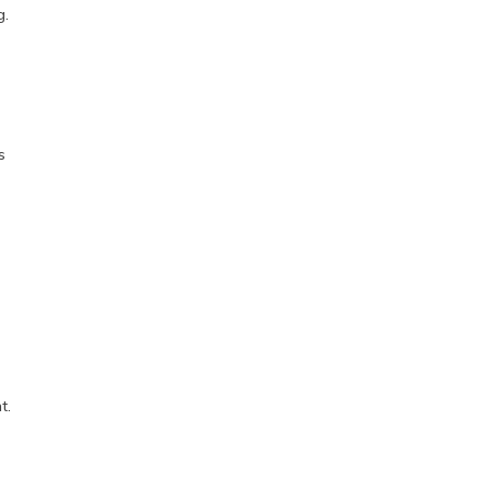
g.
s
t.