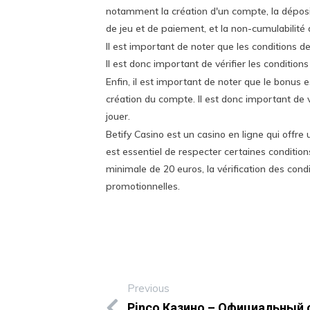
notamment la création d'un compte, la déposi
de jeu et de paiement, et la non-cumulabilité 
Il est important de noter que les conditions d
Il est donc important de vérifier les conditi
Enfin, il est important de noter que le bonus
création du compte. Il est donc important de 
jouer.
Betify Casino est un casino en ligne qui offre 
est essentiel de respecter certaines conditi
minimale de 20 euros, la vérification des cond
promotionnelles.
Previous
Pinco Казино – Официальный 