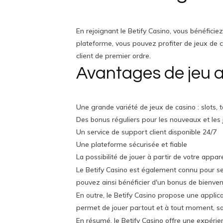
En rejoignant le Betify Casino, vous bénéficie
plateforme, vous pouvez profiter de jeux de c
client de premier ordre.
Avantages de jeu a
Une grande variété de jeux de casino : slots, 
Des bonus réguliers pour les nouveaux et les 
Un service de support client disponible 24/7
Une plateforme sécurisée et fiable
La possibilité de jouer à partir de votre appar
Le Betify Casino est également connu pour se
pouvez ainsi bénéficier d'un bonus de bienve
En outre, le Betify Casino propose une applica
permet de jouer partout et à tout moment, san
En résumé, le Betify Casino offre une expérie