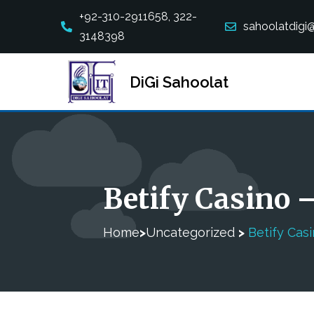
+92-310-2911658, 322-
sahoolatdigi
3148398
DiGi Sahoolat
Betify Casino –
Home
>
Uncategorized
>
Betify Casi