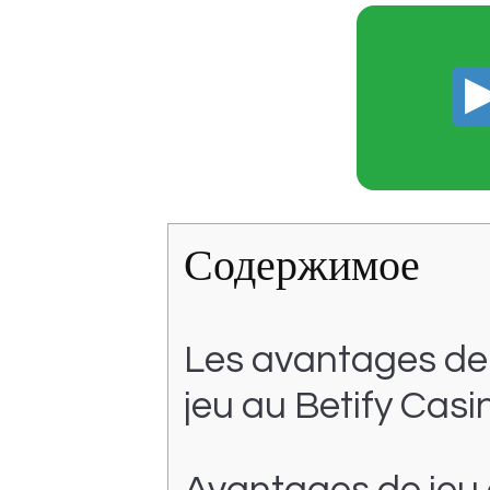
Содержимое
Les avantages de
jeu au Betify Casi