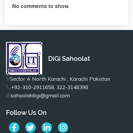
No comments to show.
DiGi Sahoolat
Sector A North Karachi , Karachi Pakistan
+92-310-2911658, 322-3148398
sahoolatdigi@gmail.com
Follow Us On