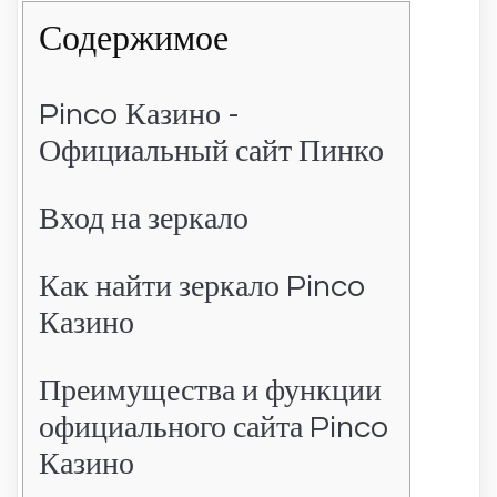
Содержимое
Pinco Казино -
Официальный сайт Пинко
Вход на зеркало
Как найти зеркало Pinco
Казино
Преимущества и функции
официального сайта Pinco
Казино