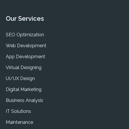
Our Services
SEO Optimization
Web Development
App Development
Virtual Designing
UI/UX Design
Digital Marketing
Business Analysis
IT Solutions
Maintenance