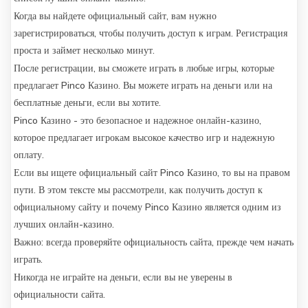
Когда вы найдете официальный сайт, вам нужно
зарегистрироваться, чтобы получить доступ к играм. Регистрация
проста и займет несколько минут.
После регистрации, вы сможете играть в любые игры, которые
предлагает Pinco Казино. Вы можете играть на деньги или на
бесплатные деньги, если вы хотите.
Pinco Казино - это безопасное и надежное онлайн-казино,
которое предлагает игрокам высокое качество игр и надежную
оплату.
Если вы ищете официальный сайт Pinco Казино, то вы на правом
пути. В этом тексте мы рассмотрели, как получить доступ к
официальному сайту и почему Pinco Казино является одним из
лучших онлайн-казино.
Важно: всегда проверяйте официальность сайта, прежде чем начать
играть.
Никогда не играйте на деньги, если вы не уверены в
официальности сайта.