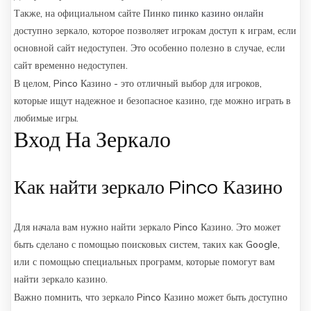
Также, на официальном сайте Пинко
пинко казино онлайн
доступно зеркало, которое позволяет игрокам доступ к играм, если
основной сайт недоступен. Это особенно полезно в случае, если
сайт временно недоступен.
В целом, Pinco Казино - это отличный выбор для игроков,
которые ищут надежное и безопасное казино, где можно играть в
любимые игры.
Вход На Зеркало
Как найти зеркало Pinco Казино
Для начала вам нужно найти зеркало Pinco Казино. Это может
быть сделано с помощью поисковых систем, таких как Google,
или с помощью специальных программ, которые помогут вам
найти зеркало казино.
Важно помнить, что зеркало Pinco Казино может быть доступно