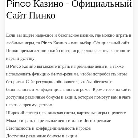
Pinco Казино - Официальный
Сайт Пинко
Если вы ищете надежное и безопасное казино, где можно играть в
любимые игры, то Pinco Казино - ваш выбор. Официальный сайт
Пинко предлагает широкий спектр игр, включая слоты, карточные
игры и рулетку.
В Pinco Казино вы можете играть на реальные деньги, а также
использовать функцию demo-режима, чтобы попробовать игры
без риска. Сайт регулярно обновляется, чтобы обеспечить
безопасность и конфиденциальность игроков. Кроме того, на сайте
доступны различные бонусы и акции, которые помогут вам начать
играть с преимуществом.
Широкий спектр игр, включая слоты, карточные игры и рулетку
Можно играть на реальные деньги или в demo-режиме
Безопасность и конфиденциальность игроков
Доступны различные бонусы и акции