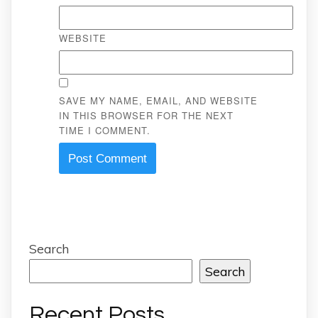
WEBSITE
SAVE MY NAME, EMAIL, AND WEBSITE
IN THIS BROWSER FOR THE NEXT
TIME I COMMENT.
Search
Search
Recent Posts