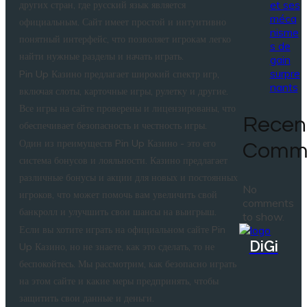
et ses
других стран, где русский язык является
méca
официальным. Сайт имеет простой и интуитивно
nisme
понятный интерфейс, что позволяет игрокам легко
s de
найти нужные разделы и начать играть.
gain
surpre
Pin Up Казино предлагает широкий спектр игр,
nants
включая слоты, карточные игры, рулетку и другие.
Все игры на сайте проверены и лицензированы, что
Recen
обеспечивает безопасность и честность игры.
Один из преимуществ Pin Up Казино - это его
Comm
система бонусов и лояльности. Казино предлагает
различные бонусы и акции для новых и постоянных
No
игроков, что может помочь вам увеличить свой
comments
банкролл и улучшить свои шансы на выигрыш.
to show.
Если вы хотите играть на официальном сайте Pin
DiGi
Up Казино, но не знаете, как это сделать, то не
беспокойтесь. Мы рассмотрим, как безопасно играть
на этом сайте и какие меры предпринять, чтобы
защитить свои данные и деньги.