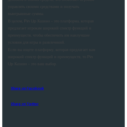
управлять своими средствами и получать
выигрышные суммы.
В целом, Pin Up Казино - это платформа, которая
предлагает игрокам широкий спектр функций и
преимуществ, чтобы обеспечить им наилучшие
условия для игры и развлечений.
Если вы ищете платформу, которая предлагает вам
широкий спектр функций и преимуществ, то Pin
Up Казино - это ваш выбор.
Share on Facebook
Share on Twitter