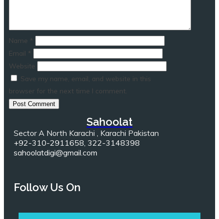
Name
*
Email
*
Website
Save my name, email, and website in this
browser for the next time I comment.
Sahoolat
Sector A North Karachi , Karachi Pakistan
+92-310-2911658, 322-3148398
sahoolatdigi@gmail.com
Follow Us On