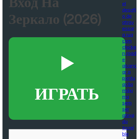
Вход На
el
desafi
Зеркало (2026)
o de
atrav
essar
a rua
com
chicke
n road
▶️
e
alcanç
ar a
pontu
ação
ИГРАТЬ
máxi
ma
sem
ser
atingi
do
Increí
ble