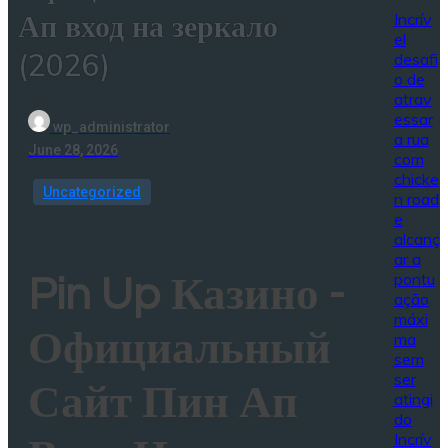
Ап вход на зеркало
Incrív
el
(2026)
desafi
o de
atrav
essar
wp_administrator
a rua
June 28, 2026
com
chicke
Uncategorized
n road
e
alcanç
ar a
pontu
Pin Up Казино -
ação
máxi
Официальный
ma
sem
ser
Сайт Пин Ап
atingi
do
Incrív