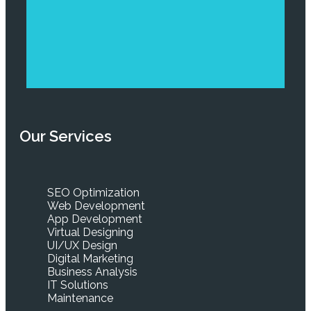
Our Services
SEO Optimization
Web Development
App Development
Virtual Designing
UI/UX Design
Digital Marketing
Business Analysis
IT Solutions
Maintenance