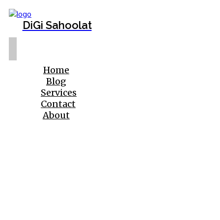
DiGi Sahoolat
Home
Blog
Services
Contact
About
Pin Up Казино –