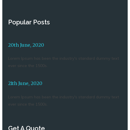
Popular Posts
20th June, 2020
Lorem Ipsum has been the industry's standard dummy text
ever since the 1500s.
21th June, 2020
Lorem Ipsum has been the industry's standard dummy text
ever since the 1500s.
Get A Quote