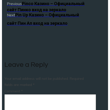
Pinco Казино – Официальный
Previous
сайт Пинко вход на зеркало
Pin Up Казино – Официальный
Next
сайт Пин Ап вход на зеркало
Leave a Reply
Your email address will not be published.
Required
fields are marked
*
Comment
*