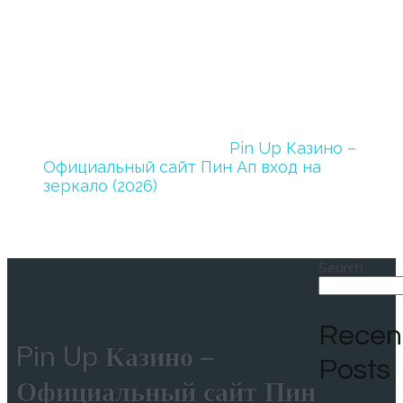
Официальный
сайт Пин Ап вход
на зеркало (2026)
Home
>
Uncategorized
>
Pin Up Казино –
Официальный сайт Пин Ап вход на
зеркало (2026)
Search
Recen
Pin Up Казино –
Posts
Официальный сайт Пин