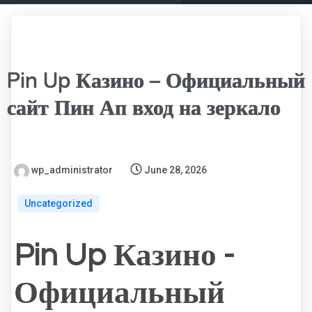
Pin Up Казино – Официальный
сайт Пин Ап вход на зеркало
wp_administrator
June 28, 2026
Uncategorized
Pin Up Казино -
Официальный