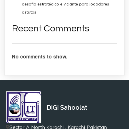
desafio estratégico e viciante para jogadores
astutos
Recent Comments
No comments to show.
DiGi Sahoolat
Sector A North Karachi , Karachi Pakistan