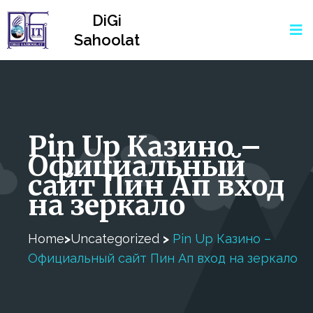
DiGi
Sahoolat
Pin Up Казино –
Официальный
сайт Пин Ап вход
на зеркало
Home
>
Uncategorized
>
Pin Up Казино –
Официальный сайт Пин Ап вход на зеркало