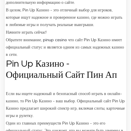
дополнительную информацию о сайте.
В целом, Pin Up Казино - это отличный выбор для игроков,
которые ищут надежное и проверенное казино, где можно играть
в любимые игры и получать реальные выигрыши.
Начните играть сейчас!
Обратите внимание,
pinup casino
что сайт Pin Up Казино имеет
официальный статус и является одним из самых надежных казино
в сети.
Pin Up Казино -
Официальный Сайт Пин Ап
Если вы ищете надежный и безопасный способ играть в онлайн-
казино, то Pin Up Казино - ваш выбор. Официальный сайт Pin Up
Казино предлагает широкий спектр игр, включая слоты, карточные
игры и рулетку.
Один из главных преимуществ Pin Up Казино - это его
официальный статус. Это означает, что вы можете быть уверены в