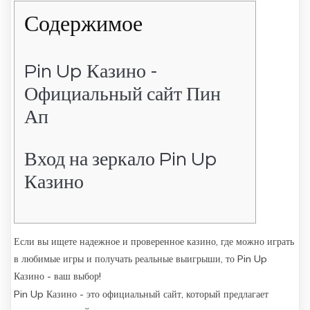
Содержимое
Pin Up Казино -
Официальный сайт Пин
Ап
Вход на зеркало Pin Up
Казино
Если вы ищете надежное и проверенное казино, где можно играть
в любимые игры и получать реальные выигрыши, то Pin Up
Казино - ваш выбор!
Pin Up Казино - это официальный сайт, который предлагает