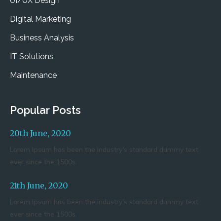
UI/UX Design
Digital Marketing
Business Analysis
IT Solutions
Maintenance
Popular Posts
20th June, 2020
Lorem Ipsum has been the industry's standard dummy text
ever since the 1500s.
21th June, 2020
Lorem Ipsum has been the industry's standard dummy text
ever since the 1500s.