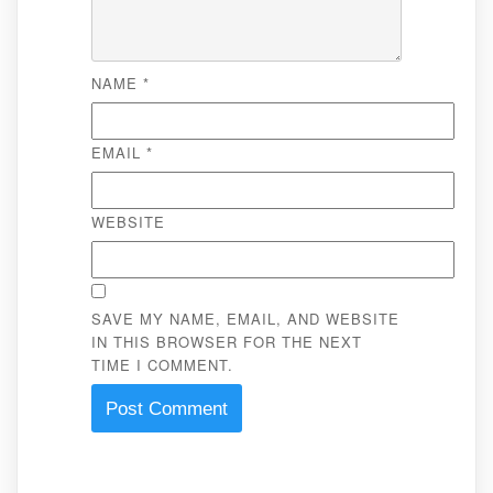
NAME
*
EMAIL
*
WEBSITE
SAVE MY NAME, EMAIL, AND WEBSITE
IN THIS BROWSER FOR THE NEXT
TIME I COMMENT.