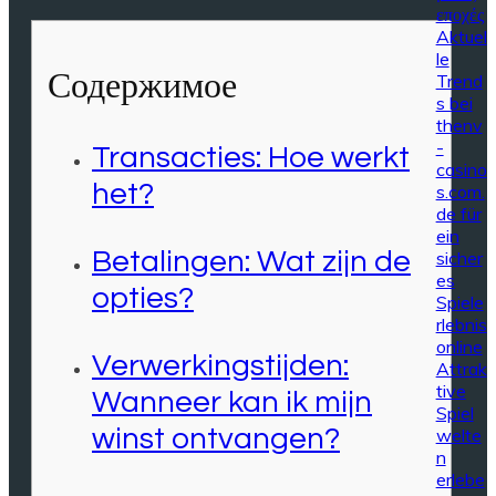
εποχές
Aktuel
le
Содержимое
Trend
s bei
thenv
-
Transacties: Hoe werkt
casino
het?
s.com.
de für
ein
Betalingen: Wat zijn de
sicher
es
opties?
Spiele
rlebnis
online
Verwerkingstijden:
Attrak
tive
Wanneer kan ik mijn
Spiel
winst ontvangen?
welte
n
erlebe