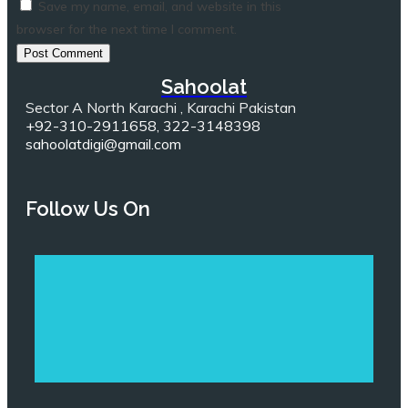
Save my name, email, and website in this
browser for the next time I comment.
Sahoolat
Sector A North Karachi , Karachi Pakistan
+92-310-2911658, 322-3148398
sahoolatdigi@gmail.com
Follow Us On