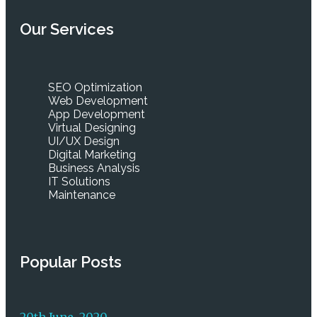
Our Services
SEO Optimization
Web Development
App Development
Virtual Designing
UI/UX Design
Digital Marketing
Business Analysis
IT Solutions
Maintenance
Popular Posts