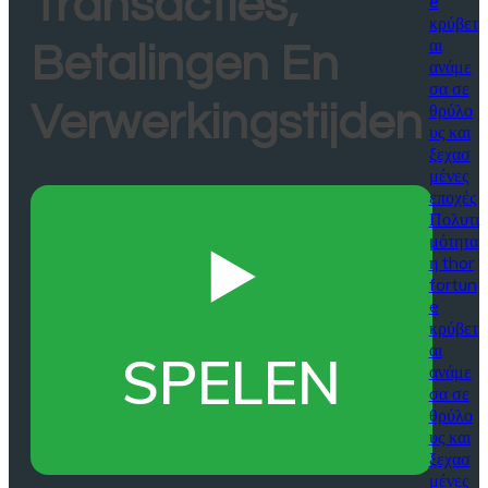
Transacties,
e
κρύβετ
αι
Betalingen En
ανάμε
σα σε
Verwerkingstijden
θρύλο
υς και
ξεχασ
μένες
εποχές
Πολυτι
μότητα
▶️
η thor
fortun
e
κρύβετ
αι
SPELEN
ανάμε
σα σε
θρύλο
υς και
ξεχασ
μένες