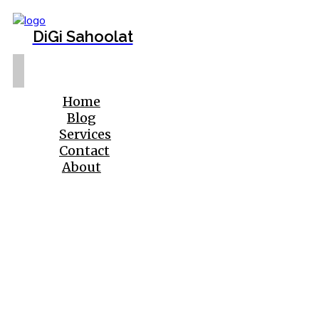
DiGi Sahoolat
Home
Blog
Services
Contact
About
Casino Spin in