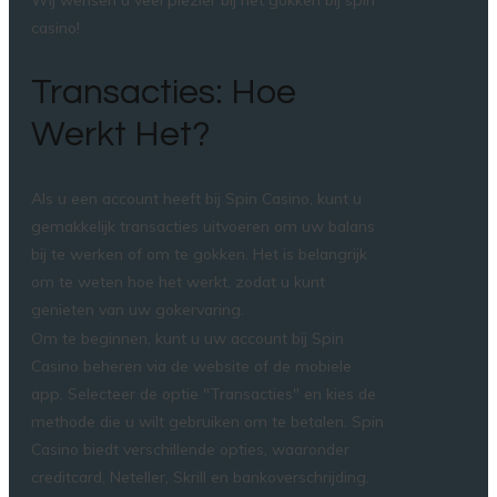
Wij wensen u veel plezier bij het gokken bij spin
casino!
Transacties: Hoe
Werkt Het?
Als u een account heeft bij Spin Casino, kunt u
gemakkelijk transacties uitvoeren om uw balans
bij te werken of om te gokken. Het is belangrijk
om te weten hoe het werkt, zodat u kunt
genieten van uw gokervaring.
Om te beginnen, kunt u uw account bij Spin
Casino beheren via de website of de mobiele
app. Selecteer de optie "Transacties" en kies de
methode die u wilt gebruiken om te betalen. Spin
Casino biedt verschillende opties, waaronder
creditcard, Neteller, Skrill en bankoverschrijding.