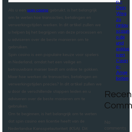
n –
Dein
Als u een
spin casino
gebruikt, is het belangrijk
Weg
om te weten hoe transacties, betalingen en
zu
ninlay
verwerkingstijden werken. In dit artikel zullen we
scasin
u helpen bij het begrijpen van deze processen en
o.de
u adviseren over de beste manieren om te
und
gebruiken.
exklus
iven
Spin casino is een populaire keuze voor spelers
Casin
in Nederland, omdat het een veilige en
o-
betrouwbare manier biedt om online te gokken.
Ange
Maar hoe werken de transacties, betalingen en
boten
verwerkingstijden precies? In dit artikel zullen we
u door de verschillende stappen leiden en u
Recen
adviseren over de beste manieren om te
Comm
gebruiken.
Om te beginnen, is het belangrijk om te weten
dat spin casino een licentie heeft van de
No
comments
Nederlandse Kansspelautoriteit (KSA). Dit