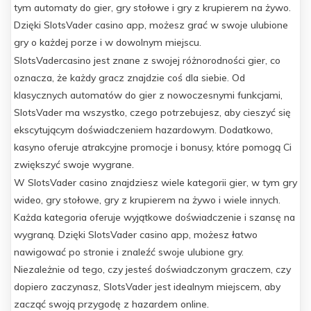
tym automaty do gier, gry stołowe i gry z krupierem na żywo.
Dzięki SlotsVader casino app, możesz grać w swoje ulubione
gry o każdej porze i w dowolnym miejscu.
SlotsVadercasino jest znane z swojej różnorodności gier, co
oznacza, że każdy gracz znajdzie coś dla siebie. Od
klasycznych automatów do gier z nowoczesnymi funkcjami,
SlotsVader ma wszystko, czego potrzebujesz, aby cieszyć się
ekscytującym doświadczeniem hazardowym. Dodatkowo,
kasyno oferuje atrakcyjne promocje i bonusy, które pomogą Ci
zwiększyć swoje wygrane.
W SlotsVader casino znajdziesz wiele kategorii gier, w tym gry
wideo, gry stołowe, gry z krupierem na żywo i wiele innych.
Każda kategoria oferuje wyjątkowe doświadczenie i szansę na
wygraną. Dzięki SlotsVader casino app, możesz łatwo
nawigować po stronie i znaleźć swoje ulubione gry.
Niezależnie od tego, czy jesteś doświadczonym graczem, czy
dopiero zaczynasz, SlotsVader jest idealnym miejscem, aby
zacząć swoją przygodę z hazardem online.