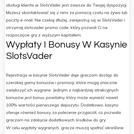
obsługi klienta w SlotsVader jest zawsze do Twojej dyspozycji.
Możesz skontaktować się z nimi za pomocą czatu na żywo lub
poczty e-mail. Nie czekaj dłużej, zarejestruj się w SlotsVader i
otrzymaj slotsvader promo code, który pozwoli Ci na
rozpoczęcie gry z wyższym kapitałem.
Wypłaty I Bonusy W Kasynie
SlotsVader
Rejestracja w kasynie SlotsVader daje graczom dostęp do
szerokiej gamy bonusów i promocji, które mogą znacznie
zwiększyć ich wygrane. Jednym z najbardziej atrakcyjnych
bonusów jest bonus powitalny, który może wynieść nawet
100% wartości pierwszego depozytu. Dodatkowo, kasyno
oferuje również bonusy za polecenie przyjaciół, co pozwala
graczom na zdobycie dodatkowych środków do gry.
W celu wypłaty wygranych, gracze muszą spełnić określone