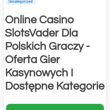
Uncategorized
Online Casino
SlotsVader Dla
Polskich Graczy -
Oferta Gier
Kasynowych I
Dostępne Kategorie