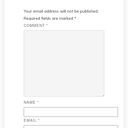
Your email address will not be published.
Required fields are marked
*
COMMENT
*
NAME
*
EMAIL
*