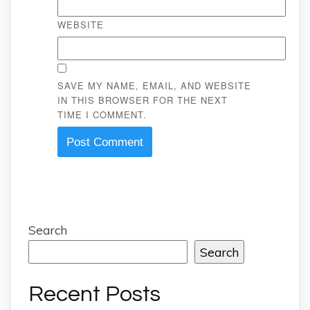
WEBSITE
SAVE MY NAME, EMAIL, AND WEBSITE
IN THIS BROWSER FOR THE NEXT
TIME I COMMENT.
Search
Search
Recent Posts