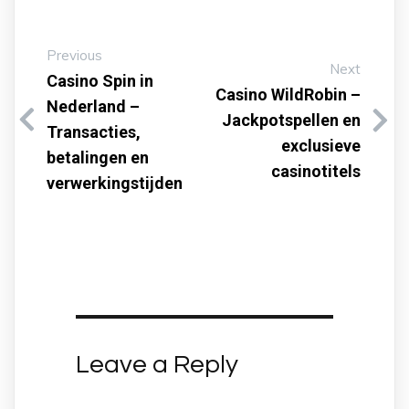
Previous
Next
Casino Spin in
Casino WildRobin –
Nederland –
Jackpotspellen en
Transacties,
exclusieve
betalingen en
casinotitels
verwerkingstijden
Leave a Reply