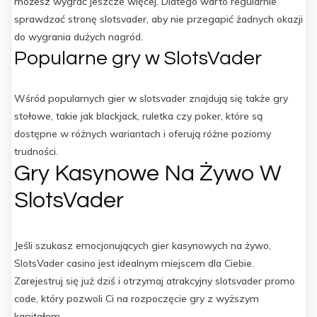
możesz wygrać jeszcze więcej. Dlatego warto regularnie
sprawdzać stronę slotsvader, aby nie przegapić żadnych okazji
do wygrania dużych nagród.
Popularne gry w SlotsVader
Wśród popularnych gier w slotsvader znajdują się także gry
stołowe, takie jak blackjack, ruletka czy poker, które są
dostępne w różnych wariantach i oferują różne poziomy
trudności.
Gry Kasynowe Na Żywo W
SlotsVader
Jeśli szukasz emocjonujących gier kasynowych na żywo,
SlotsVader casino jest idealnym miejscem dla Ciebie.
Zarejestruj się już dziś i otrzymaj atrakcyjny slotsvader promo
code, który pozwoli Ci na rozpoczęcie gry z wyższym
kapitałem.