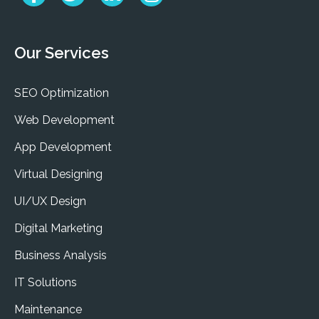
Our Services
SEO Optimization
Web Development
App Development
Virtual Designing
UI/UX Design
Digital Marketing
Business Analysis
IT Solutions
Maintenance