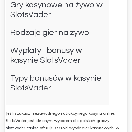
Gry kasynowe na żywo w
SlotsVader
Rodzaje gier na żywo
Wypłaty i bonusy w
kasynie SlotsVader
Typy bonusów w kasynie
SlotsVader
Jeśli szukasz niezawodnego i atrakcyjnego kasyna online,
SlotsVader jest idealnym wyborem dla polskich graczy.
slotsvader casino
oferuje szeroki wybór gier kasynowych, w