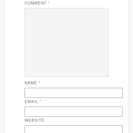
COMMENT
*
NAME
*
EMAIL
*
WEBSITE