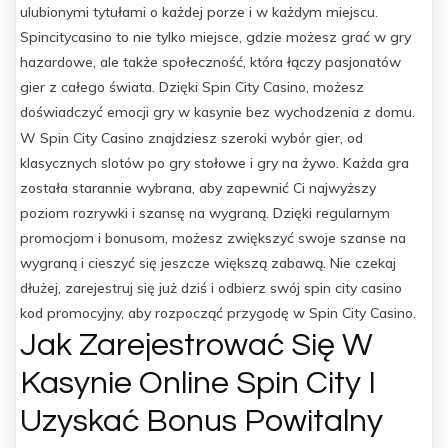
ulubionymi tytułami o każdej porze i w każdym miejscu.
Spincitycasino to nie tylko miejsce, gdzie możesz grać w gry
hazardowe, ale także społeczność, która łączy pasjonatów
gier z całego świata. Dzięki Spin City Casino, możesz
doświadczyć emocji gry w kasynie bez wychodzenia z domu.
W Spin City Casino znajdziesz szeroki wybór gier, od
klasycznych slotów po gry stołowe i gry na żywo. Każda gra
została starannie wybrana, aby zapewnić Ci najwyższy
poziom rozrywki i szansę na wygraną. Dzięki regularnym
promocjom i bonusom, możesz zwiększyć swoje szanse na
wygraną i cieszyć się jeszcze większą zabawą. Nie czekaj
dłużej, zarejestruj się już dziś i odbierz swój spin city casino
kod promocyjny, aby rozpocząć przygodę w Spin City Casino.
Jak Zarejestrować Się W
Kasynie Online Spin City I
Uzyskać Bonus Powitalny