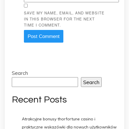
SAVE MY NAME, EMAIL, AND WEBSITE
IN THIS BROWSER FOR THE NEXT
TIME I COMMENT.
Search
Search
Recent Posts
Atrakcyjne bonusy thorfortune casino i
praktyczne wskazówki dla nowych użytkowników