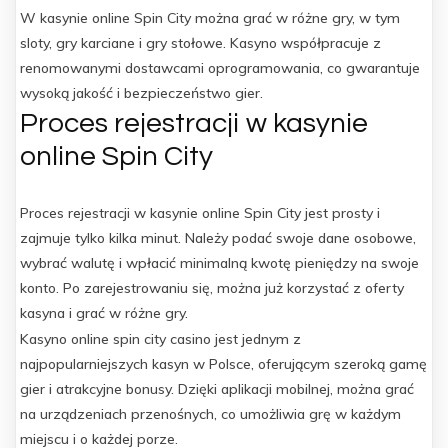
W kasynie online Spin City można grać w różne gry, w tym
sloty, gry karciane i gry stołowe. Kasyno współpracuje z
renomowanymi dostawcami oprogramowania, co gwarantuje
wysoką jakość i bezpieczeństwo gier.
Proces rejestracji w kasynie
online Spin City
Proces rejestracji w kasynie online Spin City jest prosty i
zajmuje tylko kilka minut. Należy podać swoje dane osobowe,
wybrać walutę i wpłacić minimalną kwotę pieniędzy na swoje
konto. Po zarejestrowaniu się, można już korzystać z oferty
kasyna i grać w różne gry.
Kasyno online spin city casino jest jednym z
najpopularniejszych kasyn w Polsce, oferującym szeroką gamę
gier i atrakcyjne bonusy. Dzięki aplikacji mobilnej, można grać
na urządzeniach przenośnych, co umożliwia grę w każdym
miejscu i o każdej porze.