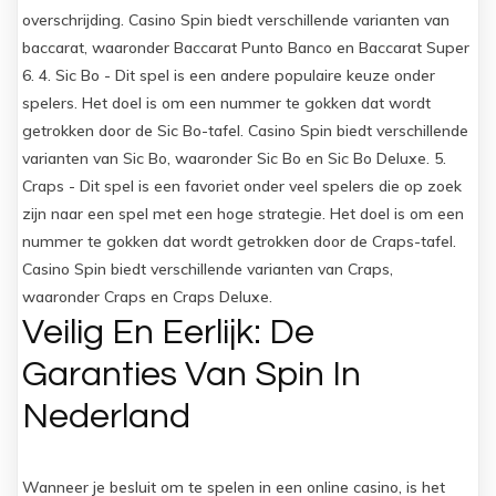
overschrijding. Casino Spin biedt verschillende varianten van
baccarat, waaronder Baccarat Punto Banco en Baccarat Super
6. 4. Sic Bo - Dit spel is een andere populaire keuze onder
spelers. Het doel is om een nummer te gokken dat wordt
getrokken door de Sic Bo-tafel. Casino Spin biedt verschillende
varianten van Sic Bo, waaronder Sic Bo en Sic Bo Deluxe. 5.
Craps - Dit spel is een favoriet onder veel spelers die op zoek
zijn naar een spel met een hoge strategie. Het doel is om een
nummer te gokken dat wordt getrokken door de Craps-tafel.
Casino Spin biedt verschillende varianten van Craps,
waaronder Craps en Craps Deluxe.
Veilig En Eerlijk: De
Garanties Van Spin In
Nederland
Wanneer je besluit om te spelen in een online casino, is het