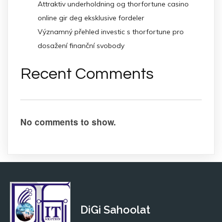
Attraktiv underholdning og thorfortune casino
online gir deg eksklusive fordeler
Významný přehled investic s thorfortune pro
dosažení finanční svobody
Recent Comments
No comments to show.
DiGi Sahoolat