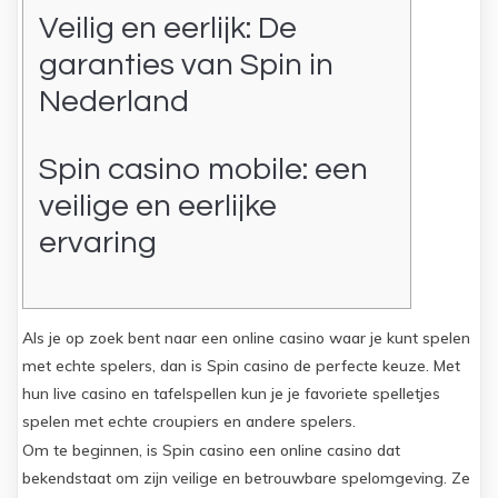
Veilig en eerlijk: De
garanties van Spin in
Nederland
Spin casino mobile: een
veilige en eerlijke
ervaring
Als je op zoek bent naar een online casino waar je kunt spelen
met echte spelers, dan is Spin casino de perfecte keuze. Met
hun live casino en tafelspellen kun je je favoriete spelletjes
spelen met echte croupiers en andere spelers.
Om te beginnen, is Spin casino een online casino dat
bekendstaat om zijn veilige en betrouwbare spelomgeving. Ze