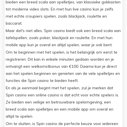
bieden een breed scala aan spelletjes, van klassieke gokkasten
tot moderne video slots. En met hun live casino kun je zelfs
met echte croupiers spelen, zoals blackjack, roulette en
baccarat.
Maar dat's niet alles. Spin casino biedt ook een breed scala aan
tafelspellen, zoals poker, blackjack en roulette. En met hun
mobile app kun je overal en altijd spelen, waar je ook bent.
Om te beginnen met het spelen, is het belangrijk om eerst te
registreren. Dit kan in enkele minuten gedaan worden en je
ontvangt een welkomstbonus van €100. Daarna kun je direct
aan het spelen beginnen en genieten van de vele spelletjes en
functies die Spin casino te bieden heeft.
En als je eenmaal begint met het spelen, zul je merken dat
Spin casino een online casino is dat echt voor echte spelers is.
Ze bieden een veilige en betrouwbare spelomgeving, een
breed scala aan spelletjes en een mobile app om overal en
altijd te spelen.
Om te sluiten, is Spin casino de perfecte keuze voor iedereen