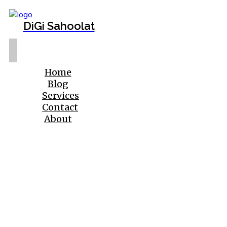
DiGi Sahoolat
Home
Blog
Services
Contact
About
Amonbet App in