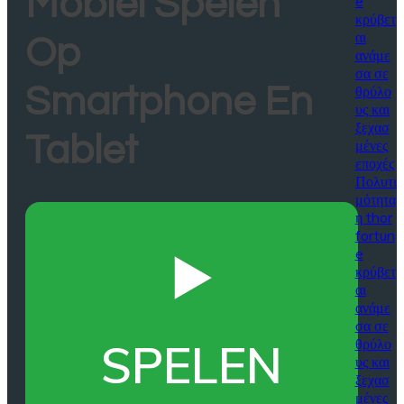
Mobiel Spelen
e
κρύβετ
αι
Op
ανάμε
σα σε
Smartphone En
θρύλο
υς και
ξεχασ
Tablet
μένες
εποχές
Πολυτι
μότητα
η thor
fortun
e
▶️
κρύβετ
αι
ανάμε
σα σε
θρύλο
SPELEN
υς και
ξεχασ
μένες