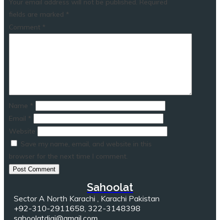
Your email address will not be published.
Required
fields are marked
*
Comment
*
Name
*
Email
*
Website
Save my name, email, and website in this
browser for the next time I comment.
Sahoolat
Sector A North Karachi , Karachi Pakistan
+92-310-2911658, 322-3148398
sahoolatdigi@gmail.com