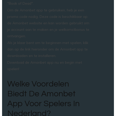
"Book of Dead".
Om de Amonbet app te gebruiken, heb je een
promo code nodig. Deze code is beschikbaar op
de Amonbet website en kan worden gebruikt om
je account aan te maken en je welkomstbonus te
ontvangen.
Als je klaar bent om te beginnen met spelen, klik
dan op de link hieronder om de Amonbet app te
downloaden en te installeren.
Download de Amonbet app nu en begin met
spelen!
Welke Voordelen
Biedt De Amonbet
App Voor Spelers In
Nederland?