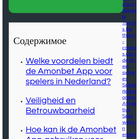
εποχές
Aktuel
le
Trend
s bei
thenv
Содержимое
-
casino
s.com.
Welke voordelen biedt
de für
ein
de Amonbet App voor
sicher
es
spelers in Nederland?
Spiele
rlebnis
online
Veiligheid en
Attrak
Betrouwbaarheid
tive
Spiel
welte
Hoe kan ik de Amonbet
n
erlebe