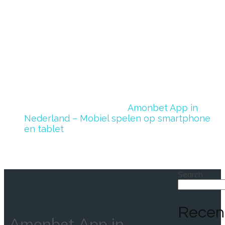
Nederland –
Mobiel spelen op
smartphone en
tablet
Home
>
Uncategorized
>
Amonbet App in
Nederland – Mobiel spelen op smartphone
en tablet
Search
Recen
Amonbet App in