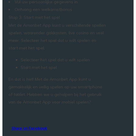
Vul uw persoonlijke gegevens in
Ontvang een welkomstbonus
Stap 3: Start met het spel
Met de Amonbet App kunt u verschillende spellen
spelen, waaronder gokkasten, live casino en veel
meer. Selecteer het spel dat u wilt spelen en
start met het spel.
Selecteer het spel dat u wilt spelen
Start met het spel
En dat is het! Met de Amonbet App kunt u
gemakkelijk en veilig spelen op uw smartphone
of tablet. Hebben we u geholpen bij het gebruik
van de Amonbet App voor mobiel spelen?
Share on Facebook