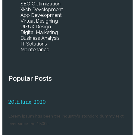
SEO Optimization
Web Development
App Development
Virtual Designing
UI/UX Design
Digital Marketing
Business Analysis
IT Solutions
Maintenance
Popular Posts
20th June, 2020
Lorem Ipsum has been the industry's standard dummy text
ever since the 1500s.