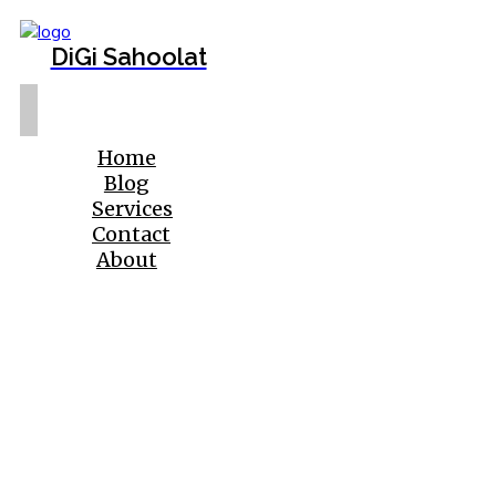
DiGi Sahoolat
Home
Blog
Services
Contact
About
Casino Megapari –