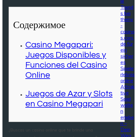
le
Trend
s bei
thenv
Содержимое
-
casino
s.com.
Casino Megapari:
de für
ein
Juegos Disponibles y
sicher
es
Funciones del Casino
Spiele
Online
rlebnis
online
Attrak
Juegos de Azar y Slots
tive
Spiel
en Casino Megapari
welte
n
erlebe
n –
Dein
¿Buscas un casino online que te brinde una
Weg