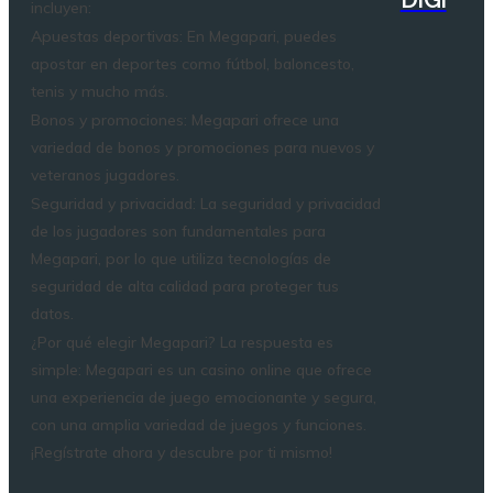
incluyen:
Apuestas deportivas: En Megapari, puedes
apostar en deportes como fútbol, baloncesto,
tenis y mucho más.
Bonos y promociones: Megapari ofrece una
variedad de bonos y promociones para nuevos y
veteranos jugadores.
Seguridad y privacidad: La seguridad y privacidad
de los jugadores son fundamentales para
Megapari, por lo que utiliza tecnologías de
seguridad de alta calidad para proteger tus
datos.
¿Por qué elegir Megapari? La respuesta es
simple: Megapari es un casino online que ofrece
una experiencia de juego emocionante y segura,
con una amplia variedad de juegos y funciones.
¡Regístrate ahora y descubre por ti mismo!