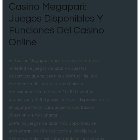
Casino Megapari:
Juegos Disponibles Y
Funciones Del Casino
Online
En Casino Megapari, encontrarás una amplia
variedad de juegos de azar y apuestas
deportivas que te permiten disfrutar de una
experiencia de juego en línea única y
emocionante. Con más de 10.000 eventos
deportivos y 1.000 juegos de azar disponibles, es
el lugar perfecto para aquellos que buscan
diversión y emocionante.
Entre los juegos de azar más populares, se
encuentran los clásicos como el blackjack, el
ruleta y el póker, así como también juegos más